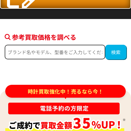
参考買取価格を調べる
ダン サンマルコビッグデイト
ユリス・ナルダン サンマルコGMT 223
SS
SS 自動巻式 ブラック
参考買取価格
時計買取強化中！売るなら今！
000
205,000
円
円
月27日時点の参考買取価格です
※2021年11月26日時点の参考買取価格