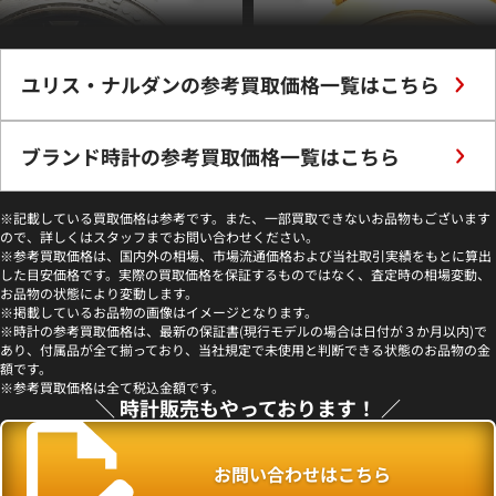
ユリス・ナルダンの参考買取価格一覧はこちら
ブランド時計の参考買取価格一覧はこちら
※記載している買取価格は参考です。また、一部買取できないお品物もございます
ので、詳しくはスタッフまでお問い合わせください。
※参考買取価格は、国内外の相場、市場流通価格および当社取引実績をもとに算出
した目安価格です。実際の買取価格を保証するものではなく、査定時の相場変動、
お品物の状態により変動します。
ダン マキシ マリーンダイバー
ユリス・ナルダン ニュートン 151-2
※掲載しているお品物の画像はイメージとなります。
S 自動巻式 ブラック
式 ホワイト
※時計の参考買取価格は、最新の保証書(現行モデルの場合は日付が３か月以内)で
あり、付属品が全て揃っており、当社規定で未使用と判断できる状態のお品物の金
参考買取価格
額です。
000
257,000
円
円
※参考買取価格は全て税込金額です。
＼ 時計販売もやっております！ ／
0月27日時点の参考買取価格です
※2022年9月9日時点の参考買取価格で
お問い合わせはこちら