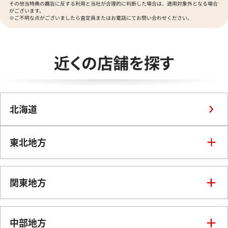
ロンジン
BVLGARI
その他当特典の趣旨に反する利用と当社が合理的に判断した場合は、適用対象外となる場合
ヴァンクリーフ＆アーペル
がございます。
Versace
ブルガリ
※ご不明な点がございましたら査定員またはお電話にてお問い合わせください。
Breguet
ヴェルサーチ
Wempe
ブレゲ
BULOVA
ヴェンペ
近くの店舗を探す
ブローバ
Bell & Ross
ベル＆ロス
BAUME＆MERCIER
北海道
ボーム＆メルシエ
BALL Watch
ボール ウォッチ
東北地方
青森県
岩手県
宮城県
関東地方
秋田県
山形県
福島県
東京都
神奈川県
埼玉県
中部地方