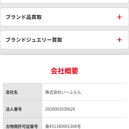
金の参考買取価格一覧
ダイヤモンド買取
時計買取
ブランド品買取
インゴット買取
ダイヤモンド・宝石の参考価格一覧
ロレックス買取
ブランド買取
ブランドジュエリー買取
インゴットの相場価格情報
リング・結婚指輪買取
ロレックス デイトナ買取
ルイ・ヴィトン買取
カルティエ買取
24金買取
エメラルド買取
ロレックス サブマリーナー買取
会社概要
ルイ・ヴィトン買取の参考価格一覧
ティファニー買取
24金の相場価格情報
サファイア買取
ロレックス GMTマスター買取
エルメス買取
会社名
株式会社いーふらん
ブルガリ買取
18金買取
ルビー買取
ロレックス エクスプローラー買取
エルメス バーキン買取
法人番号
2020001036626
ヴァンクリーフ＆アーペル買取
18金の相場価格情報
ヒスイ買取
ロレックス デイトジャスト買取
古物商許可証番号
第451380001308号
エルメス ケリー買取