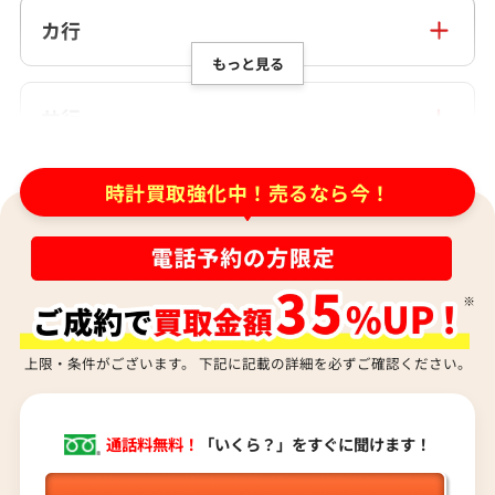
アイクポッド
カ行
IWC
もっと見る
アイダブリューシー
CASIO
Azimuth
カシオ
サ行
アジムース
Cartier
ANONIMO
カルティエ
Saint Laurent
アノーニモ
Gaga Milano
時計買取強化中！売るなら今！
サンローラン
Alain Silberstein
タ行
ガガミラノ
Shellman
アラン・シルベスタイン
Quinting
シェルマン
Armand Nicolet
TAG Heuer
クインティング
CITIZEN
アルマン・ニコレ
タグ・ホイヤー
Cuervo y Sobrinos
ナ行
シチズン
WALTHAM
Daniel Roth
クエルボ・イ・ソブリノス
CHANEL
ウォルサム
ダニエル・ロート
CVSTOS
NOMOS Glashütte
シャネル
HUBLOT
TUDOR
上限・条件がございます。 下記に記載の詳細を必ずご確認ください。
クストス
ノモス グラスヒュッテ
Chopard
ハ行
ウブロ
チューダー(チュードル)
Chronoswiss
ショパール
ETERNA
Tiffany & Co.
クロノスイス
CHAUMET
Hamilton
エテルナ
ティファニー
GUCCI
通話料無料！
「いくら？」をすぐに聞けます！
ショーメ
EDOX
ハミルトン
Dior
マ行
グッチ
Jacob & Co.
Harry Winston
エドックス
ディオール
Graham