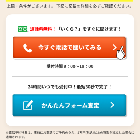
上限・条件がございます。 下記に記載の詳細を必ずご確認ください。
通話料無料！
「いくら？」をすぐに聞けます！
受付時間 9：00〜19：00
ダン シリアル不鮮明 K18YG 手巻
ユリス・ナルダン サンマルコ 133-77
ザー 自動巻式 ブルー
24時間いつでも受付中！最短30秒で完了！
参考買取価格
000
167,000
円
円
月27日時点の参考買取価格です
※2021年11月26日時点の参考買取価格
※電話予約特典は、事前にお電話でご予約のうえ、5万円(税込)以上の買取が成立した場合に
適用されます。