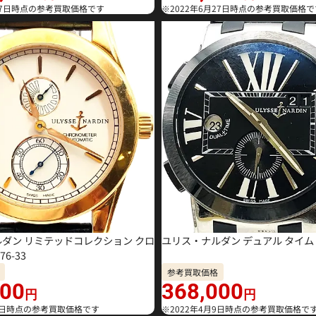
月27日時点の参考買取価格です
※2022年6月27日時点の参考買取価格で
ダン リミテッドコレクション クロ
ユリス・ナルダン デュアル タイム 2
6-33
参考買取価格
000
368,000
円
円
月9日時点の参考買取価格です
※2022年4月9日時点の参考買取価格で