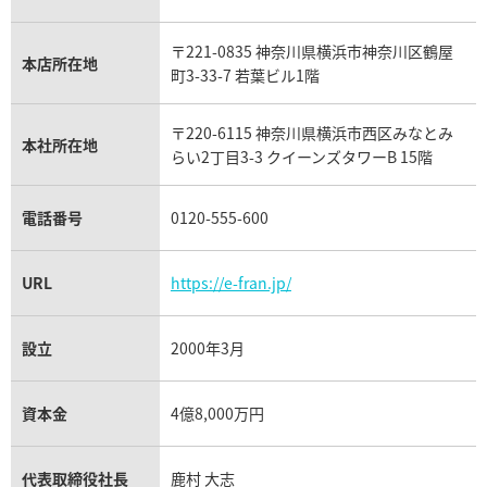
ハリーウィンストン買取
金のアクセサリー買取
オパール買取
ロレックス 買取の参考価格一覧
〒221-0835 神奈川県横浜市神奈川区鶴屋
本店所在地
エルメス買取の参考価格一覧
町3-33-7 若葉ビル1階
クロムハーツ買取
金貨買取
トパーズ買取
パテック フィリップ買取
〒220-6115 神奈川県横浜市西区みなとみ
シャネル買取
本社所在地
フレッド買取
らい2丁目3-3 クイーンズタワーB 15階
貴金属買取
タンザナイト買取
パテック フィリップノーチラス買取
シャネル マトラッセ買取
電話番号
0120-555-600
ショーメ買取
プラチナ買取
アメジスト買取
オーデマ ピゲ買取
シャネル買取の参考価格一覧
URL
https://e-fran.jp/
ショパール買取
銀・シルバー買取
パライバトルマリン買取
オーデマ ピゲ ロイヤルオーク買取
ディオール買取
設立
2000年3月
タサキ買取
パラジウム買取
キャッツアイ買取
ヴァシュロン・コンスタンタン買取
資本金
4億8,000万円
セリーヌ買取
ダミアーニ買取
アレキサンドライト買取
A.ランゲ&ゾーネ買取
代表取締役社長
鹿村 大志