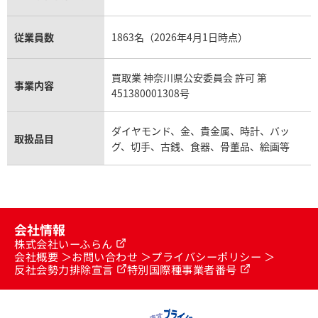
フェンディ買取
ピアジェ買取
ガーネット買取
ブレゲ買取
従業員数
1863名（2026年4月1日時点）
グッチ買取
ブシュロン買取
アクアマリン買取
買取業 神奈川県公安委員会 許可 第
オメガ買取
事業内容
プラダ買取
451380001308号
モーブッサン買取
ウブロ買取
ダイヤモンド、金、貴金属、時計、バッ
取扱品目
グ、切手、古銭、食器、骨董品、絵画等
ミキモト買取
IWC買取
グラフ買取
カルティエ買取
会社情報
株式会社いーふらん
会社概要
お問い合わせ
プライバシーポリシー
フランク ミュラー買取
反社会勢力排除宣言
特別国際種事業者番号
リシャール・ミル買取