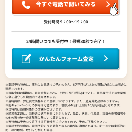
ジェイコブ
EBERHARD
ハリー・ウィンストン
MIDO
グラハム
Gerald Genta
Patek Philippe
エベラール
Grand Seiko
ミドー
ラ行
ジェラルド・ジェンタ
EBEL
パテック フィリップ
MAURICE LACROIX
グランドセイコー
受付時間 9：00〜19：00
Jaeger-LeCoultre
Panerai
エベル
CORUM
モーリス・ラクロア
RALPH LAUREN
ジャガー・ルクルト
EPOS
パネライ
コルム
Jaquet Droz
ラルフ ローレン
Parmigiani Fleurier
エポス
Concord
24時間いつでも受付中！最短30秒で完了！
Richard Mille
ジャケ・ドロー
Hermes
パルミジャーニ・フルリエ
コンコルド
Girard-Perregaux
リシャール・ミル
Piaget
エルメス
Louis Vuitton
ジラール・ペルゴ
OMEGA
ピアジェ
Sinn
ルイ・ヴィトン
PIERRE KUNZ
オメガ
Luminox
ジン
ORIENT
ピエール・クンツ
STOWA
ルミノックス
FRANCK MULLER
オリエント
Ressence
※電話予約特典は、事前にお電話でご予約のうえ、5万円(税込)以上の買取が成立した場合に
ストーヴァ
ORIS
フランク ミュラー
適用されます。
SEIKO
レッセンス
BOUCHERON
※買取金額の増額は、買取金額の35％、上限10万円(税込)までとし、景品表示法その他関係
オリス
ROGER DUBUIS
法令を遵守した範囲内で適用されます。
セイコー
Audemars Piguet
ブシュロン
※当特典は、弊社買取価格からの金額UPになります。また、適用外商品はありません。
CENTURY
ロジェ・デュブイ
BREITLING
※他キャンペーンとの併用は可能ですが、増額分の合計上限は10万円(税込)となります。
オーデマ ピゲ
※当特典は適用対象外の店舗がございます。
ROLEX
センチュリー
Vacheron Constantin
ブライトリング
※通常査定額は、当特典の適用有無にかかわらず、品目、状態、付属品、当日の市場相場そ
の他の当社統一査定基準に基づいて算定します。
ZENITH
ロレックス
Blancpain
ヴァシュロン・コンスタンタン
※当特典は予告なく終了する可能性がございますので、予めご了承ください。
LONGINES
※電話予約特典は、電話予約のうえ対象となるお取引に適用されます。同一または実質的に
ゼニス
Van Cleef & Arpels
ブランパン
同一のお取引、取引を分割した場合、