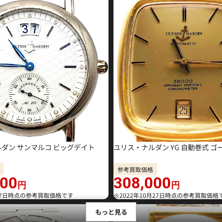
ダン サンマルコ ビッグデイト
ユリス・ナルダン YG 自動巻式 ゴ
参考買取価格
000
308,000
円
円
月27日時点の参考買取価格です
※2022年10月27日時点の参考買取価格
もっと見る