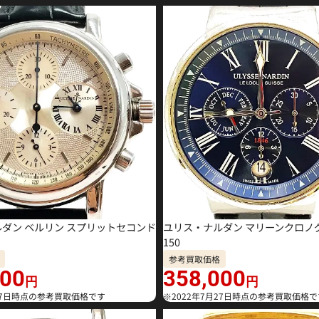
ダン ベルリン スプリットセコンド
ユリス・ナルダン マリーンクロノグラ
150
参考買取価格
000
358,000
円
円
月27日時点の参考買取価格です
※2022年7月27日時点の参考買取価格で