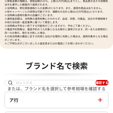
※買取金額の増額は、買取金額の35％、上限10万円(税込)までとし、景品表示法その他関係
法令を遵守した範囲内で適用されます。
※当特典は、弊社買取価格からの金額UPになります。また、適用外商品はありません。
※他キャンペーンとの併用は可能ですが、増額分の合計上限は10万円(税込)となります。
※当特典は適用対象外の店舗がございます。
※通常査定額は、当特典の適用有無にかかわらず、品目、状態、付属品、当日の市場相場そ
の他の当社統一査定基準に基づいて算定します。
※当特典は予告なく終了する可能性がございますので、予めご了承ください。
※電話予約特典は、電話予約のうえ対象となるお取引に適用されます。同一または実質的に
同一のお取引、取引を分割した場合、
その他当特典の趣旨に反する利用と当社が合理的に判断した場合は、適用対象外となる場合
がございます。
※ご不明な点がございましたら査定員またはお電話にてお問い合わせください。
ン 10932 1 SS 自動巻式 ホワイ
ブランド名で検索
000
円
月27日時点の参考買取価格です
確認する
または、ブランド名を選択して参考相場を確認する
ア行
IKEPOD