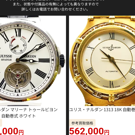
また、状態や付属品の有無によっても異なりますので
詳しくはお電話でお問い合わせください。
ダン マリーナ トゥールビヨン
ユリス・ナルダン 1313 18K 自動
 SS 自動巻式 ホワイト
参考買取価格
,000
562,000
円
円