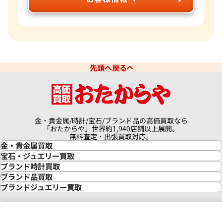
先頭へ戻る
金・貴金属/時計/宝石/ブランド品の高価買取なら
「おたからや」世界約1,940店舗以上展開。
無料査定・出張買取対応。
金・貴金属買取
金買取
宝石・ジュエリー買取
金の相場価格情報
宝石・ジュエリー買取
ブランド時計買取
金の参考買取価格一覧
ダイヤモンド買取
時計買取
ブランド品買取
インゴット買取
ダイヤモンド・宝石の参考価格一覧
ロレックス買取
ブランド買取
ブランドジュエリー買取
インゴットの相場価格情報
リング・結婚指輪買取
ロレックス デイトナ買取
ルイ・ヴィトン買取
カルティエ買取
24金買取
エメラルド買取
ロレックス サブマリーナー買取
ルイ・ヴィトン買取の参考価格一覧
ティファニー買取
24金の相場価格情報
サファイア買取
ロレックス GMTマスター買取
エルメス買取
ブルガリ買取