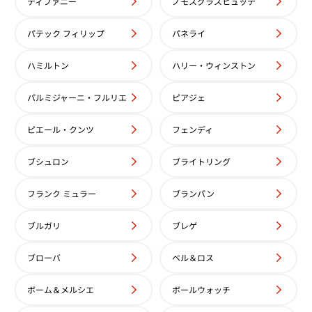
ティファニー
ノモスグラスヒュッテ
パテック フィリップ
パネライ
ハミルトン
ハリー・ウィンストン
 デイトジャスト PT ブルー
ロレックス デイトジャスト 6917
自動巻式 ブルー
パルミジャーニ・フルリエ
ピアジェ
価格
参考買取価格
い合わせください
価格はお問い合わせください
ピエール・クンツ
フェンディ
電話で聞く
電話で聞く
ブシュロン
ブライトリング
フランク ミュラー
ブランパン
ブルガリ
ブレゲ
ブローバ
ベル＆ロス
ボーム＆メルシエ
ボールウォッチ