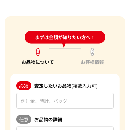
金のネックレス 買取
ルビー 買取
シャネル買取
ロレックス 買取
金のブレスレット 買取
サファイア 買取
ルイ･ヴィトン 買取
パテック
フィリップ 買取
金のブローチ 買取
オパール 買取
カルティエ 買取
オーデマピゲ 買取
金のペンダントトップ 買取
トルマリン 買取
ティファニー 買取
カルティエ 買取
金の仏像 買取
翡翠 買取
ブルガリ 買取
24時間受付中!
まずは金額が知りたい方へ！
問い合わせフォーム
エルメス 買取
金杯 買取
パライバトルマリン 買取
ハリー･ウィンストン 買取
シャネル 買取
金歯 買取
パール 買取
ヴァンクリーフ&
1
2
アーペル 買取
オメガ 買取
金貨･銀貨 買取
お品物について
お客様情報
グッチ 買取
タグ・ホイヤー 買取
大判･小判 買取
ブシュロン 買取
ブレゲ 買取
イエローゴールド 買取
ミキモト 買取
リシャール・ミル
ピンクゴールド 買取
買取
ショーメ 買取
必須
査定したいお品物
(複数入力可)
ホワイトゴールド 買取
ブライトリング
買取可能な商品をもっと見る
金コンビ 買取
買取
プラチナ 買取
ヴァシュロン・コンスタンタン 買取
プラチナインゴット 買取
A. ランゲ&
Pt1000 買取
任意
お品物の詳細
ゾーネ 買取
Pt950 買取
パネライ 買取