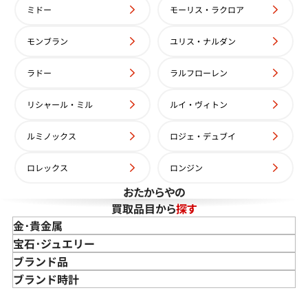
ミドー
モーリス・ラクロア
モンブラン
ユリス・ナルダン
ラドー
ラルフローレン
リシャール・ミル
ルイ・ヴィトン
ルミノックス
ロジェ・デュブイ
ロレックス
ロンジン
おたからやの
買取品目から
探す
金･貴金属
金 買取
宝石･ジュエリー
金のインゴット 買取
宝石･ジュエリー買取
ブランド品
金のアクセサリー 買取
ダイヤモンド 買取
バッグ･小物 買取
ブランド時計
金のリング 買取
エメラルド 買取
エルメス買取
ブランド時計 買取