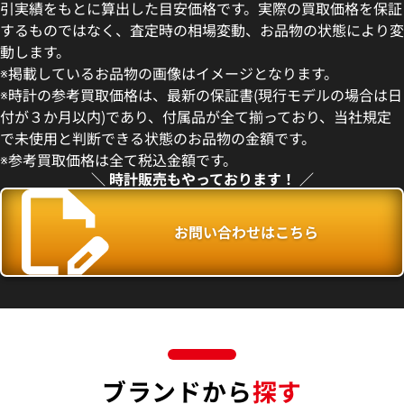
引実績をもとに算出した目安価格です。実際の買取価格を保証
するものではなく、査定時の相場変動、お品物の状態により変
動します。
 オイスターパーペチュアルデ
ロレックス オイスター パー
※掲載しているお品物の画像はイメージとなります。
60 ホワイト文字盤
26 67193 シャンパン文字盤
※時計の参考買取価格は、最新の保証書(現行モデルの場合は日
価格
参考買取価格
付が３か月以内)であり、付属品が全て揃っており、当社規定
590,000
円
で未使用と判断できる状態のお品物の金額です。
年5月時点の参考買取価格です
※2025年11月時点の参考買取
※参考買取価格は全て税込金額です。
＼ 時計販売もやっております！ ／
お問い合わせはこちら
ブランドから
探す