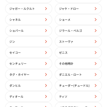
ジャガー・ルクルト
ジャケ・ドロー
 デイトジャスト SS グレー
ロレックス オイスターパーペ
シャネル
ショーメ
6619 シルバー文字盤
ショパール
ジラール・ペルゴ
価格
参考買取価格
い合わせください
価格はお問い合わせください
ジン
ストーヴァ
電話で聞く
電話で聞く
セイコー
ゼニス
センチュリー
その他時計
タグ・ホイヤー
ダニエル・ロート
ダンヒル
チューダー(チュードル)
ディオール
ティソ