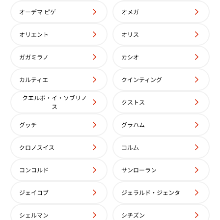
オーデマ ピゲ
オメガ
 デイトジャスト YG シャンパ
ロレックス デイトジャスト WG
オリエント
オリス
バー 279174
ガガミラノ
カシオ
価格
参考買取価格
い合わせください
価格はお問い合わせください
カルティエ
クインティング
電話で聞く
電話で聞く
クエルボ・イ・ソブリノ
クストス
ス
グッチ
グラハム
クロノスイス
コルム
コンコルド
サンローラン
ジェイコブ
ジェラルド・ジェンタ
シェルマン
シチズン