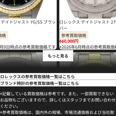
デイトジャスト YG/SS ブラッ
ロレックス デイトジャスト 279
バー
価格
参考買取価格
660,000
円
06月9日時点の参考買取価格です
※2026年6月時点の参考買取
もっと見る
ロレックスの参考買取価格一覧はこちら
ブランド時計の参考買取価格一覧はこちら
※記載している買取価格は参考です。また、一部買取できない
お品物もございますので、詳しくはスタッフまでお問い合わせ
ください。
※参考買取価格は、国内外の相場、市場流通価格および当社取