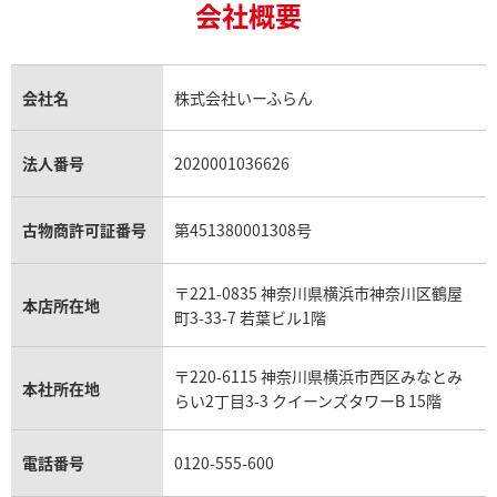
18金買取
ルビー買取
ロレックス エクスプローラー買取
会社概要
エルメス バーキン買取
ヴァンクリーフ＆アーペル買取
18金の相場価格情報
ヒスイ買取
ロレックス デイトジャスト買取
エルメス ケリー買取
ハリーウィンストン買取
金のアクセサリー買取
オパール買取
ロレックス 買取の参考価格一覧
エルメス買取の参考価格一覧
クロムハーツ買取
金貨買取
トパーズ買取
パテック フィリップ買取
シャネル買取
フレッド買取
貴金属買取
タンザナイト買取
パテック フィリップノーチラス買取
シャネル マトラッセ買取
ショーメ買取
会社名
株式会社いーふらん
プラチナ買取
アメジスト買取
オーデマ ピゲ買取
シャネル買取の参考価格一覧
ショパール買取
銀・シルバー買取
パライバトルマリン買取
オーデマ ピゲ ロイヤルオーク買取
ディオール買取
タサキ買取
パラジウム買取
キャッツアイ買取
ヴァシュロン・コンスタンタン買取
セリーヌ買取
法人番号
2020001036626
ダミアーニ買取
アレキサンドライト買取
A.ランゲ&ゾーネ買取
フェンディ買取
ピアジェ買取
ガーネット買取
ブレゲ買取
グッチ買取
ブシュロン買取
アクアマリン買取
オメガ買取
プラダ買取
古物商許可証番号
第451380001308号
モーブッサン買取
ウブロ買取
ミキモト買取
IWC買取
グラフ買取
〒221-0835 神奈川県横浜市神奈川区鶴屋
カルティエ買取
本店所在地
フランク ミュラー買取
町3-33-7 若葉ビル1階
リシャール・ミル買取
タグ・ホイヤー買取
〒220-6115 神奈川県横浜市西区みなとみ
パネライ買取
本社所在地
らい2丁目3-3 クイーンズタワーB 15階
チューダー（チュードル）買取
電話番号
0120-555-600