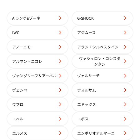
 オイスター パーペチュアル デ
ロレックス デイトジャスト WG
A.ランゲ&ゾーネ
G-SHOCK
6516 シルバー文字盤
ク クリスタル 179384G
参考買取価格
IWC
アジムース
価格はお問い合わせください
価格
アノーニモ
アラン・シルベスタイン
電話で聞く
年3月時点の参考買取価格です
ヴァシュロン・コンスタ
アルマン・ニコレ
ンタン
ヴァングリーフ＆アーペル
ヴェルサーチ
ヴェンペ
ウォルサム
ウブロ
エドックス
エベル
エポス
エルメス
エンポリオアルマーニ