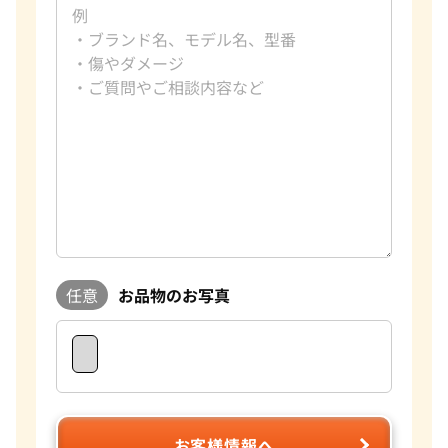
Pt900 買取
ブルガリ 買取
Pt850 買取
フランク ミュラー 買取
Pt&Pm 買取
IWC 買取
銀･シルバー 買取
買取可能な商品をもっと見る
パラジウム 買取
任意
お品物のお写真
お客様情報へ