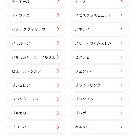
ディオール
ティソ
ン・コンスタンタン パトリモ
ヴァシュロン・コンスタンタン
ティファニー
ノモスグラスヒュッテ
2/000G ホワイト
ニー 81160/000J-9062 アイ
価格
参考買取価格
パテック フィリップ
パネライ
円
1,002,000
円
9月27日時点の参考買取価格です
※2026年1月9日時点の参考買
ハミルトン
ハリー・ウィンストン
パルミジャーニ・フルリエ
ピアジェ
ピエール・クンツ
フェンディ
ブシュロン
ブライトリング
フランク ミュラー
ブランパン
ブルガリ
ブレゲ
ブローバ
ベル＆ロス