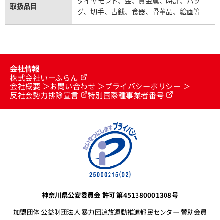
ダイヤモンド、金、貴金属、時計、バッ
取扱品目
グ、切手、古銭、食器、骨董品、絵画等
ン・コンスタンタン パトリモ
ヴァシュロン・コンスタンタン
ログラード デイデイト
ラン 43039/000J-11
会社情報
株式会社いーふらん
0R-B516 ブルー
会社概要
お問い合わせ
プライバシーポリシー
反社会勢力排除宣言
特別国際種事業者番号
価格
参考買取価格
い合わせください
価格はお問い合わせください
電話で聞く
電話で聞く
神奈川県公安委員会 許可 第451380001308号
加盟団体 公益財団法人 暴力団追放運動推進都民センター 賛助会員