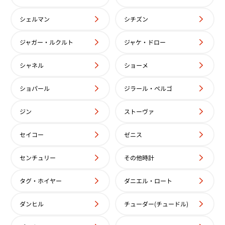
シェルマン
シチズン
ン・コンスタンタン パトリモ
ヴァシュロン・コンスタンタン
 81162/206G-9173
ニー セミフラット 81160/000
ジャガー・ルクルト
ジャケ・ドロー
価格
参考買取価格
シャネル
ショーメ
円
1,274,000
円
9月27日時点の参考買取価格です
※2026年5月27日時点の参考
ショパール
ジラール・ペルゴ
ジン
ストーヴァ
セイコー
ゼニス
センチュリー
その他時計
タグ・ホイヤー
ダニエル・ロート
ダンヒル
チューダー(チュードル)