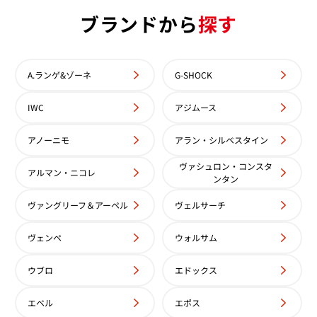
ブランドから
探す
ン・コンスタンタン パトリモ
ヴァシュロン・コンスタンタン
A.ランゲ&ゾーネ
G-SHOCK
/000G-9841
ニー 81180/000G-9117
価格
参考買取価格
IWC
アジムース
円
1,535,000
円
年9月9日時点の参考買取価格です
※2024年3月9日時点の参考買
アノーニモ
アラン・シルベスタイン
ヴァシュロン・コンスタ
アルマン・ニコレ
ンタン
ヴァングリーフ＆アーペル
ヴェルサーチ
ヴェンペ
ウォルサム
ウブロ
エドックス
エベル
エポス