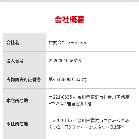
24金買取
エメラルド買取
ロレックス サブマリーナー買取
ルイ・ヴィトン買取の参考価格一覧
ティファニー買取
24金の相場価格情報
サファイア買取
ロレックス GMTマスター買取
エルメス買取
ブルガリ買取
18金買取
ルビー買取
ロレックス エクスプローラー買取
会社概要
エルメス バーキン買取
ヴァンクリーフ＆アーペル買取
18金の相場価格情報
ヒスイ買取
ロレックス デイトジャスト買取
エルメス ケリー買取
ハリーウィンストン買取
ン・コンスタンタン パトリモ
ヴァシュロン・コンスタンタン
金のアクセサリー買取
オパール買取
ロレックス 買取の参考価格一覧
エルメス買取の参考価格一覧
クロムハーツ買取
/000J-3
ニー 3032004
金貨買取
トパーズ買取
パテック フィリップ買取
シャネル買取
フレッド買取
貴金属買取
タンザナイト買取
パテック フィリップノーチラス買取
シャネル マトラッセ買取
ショーメ買取
会社名
株式会社いーふらん
価格
参考買取価格
プラチナ買取
アメジスト買取
オーデマ ピゲ買取
シャネル買取の参考価格一覧
ショパール買取
い合わせください
価格はお問い合わせください
銀・シルバー買取
パライバトルマリン買取
オーデマ ピゲ ロイヤルオーク買取
ディオール買取
タサキ買取
パラジウム買取
キャッツアイ買取
ヴァシュロン・コンスタンタン買取
セリーヌ買取
法人番号
2020001036626
電話で聞く
電話で聞く
ダミアーニ買取
アレキサンドライト買取
A.ランゲ&ゾーネ買取
フェンディ買取
ピアジェ買取
ガーネット買取
ブレゲ買取
グッチ買取
ブシュロン買取
アクアマリン買取
オメガ買取
プラダ買取
古物商許可証番号
第451380001308号
モーブッサン買取
ウブロ買取
ミキモト買取
IWC買取
グラフ買取
〒221-0835 神奈川県横浜市神奈川区鶴屋
カルティエ買取
本店所在地
フランク ミュラー買取
町3-33-7 若葉ビル1階
リシャール・ミル買取
タグ・ホイヤー買取
〒220-6115 神奈川県横浜市西区みなとみ
パネライ買取
本社所在地
らい2丁目3-3 クイーンズタワーB 15階
チューダー（チュードル）買取