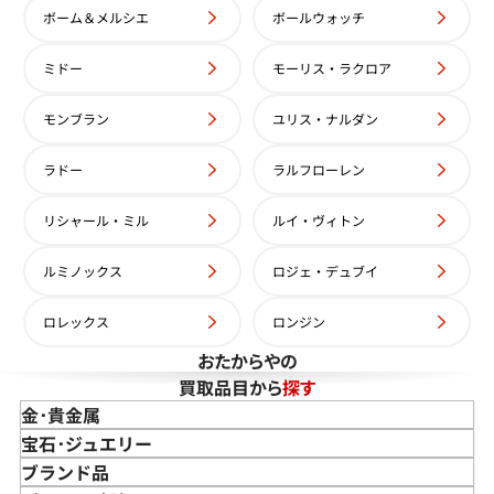
ボーム＆メルシエ
ボールウォッチ
ン・コンスタンタン パトリモ
ヴァシュロン・コンスタンタン
インダー 92012/000J シル
ニー クラシック セミフラット 81
ミドー
モーリス・ラクロア
ルバー
価格
参考買取価格
モンブラン
ユリス・ナルダン
957,000
円
年7月9日時点の参考買取価格です
※2024年7月9日時点の参考買
ラドー
ラルフローレン
リシャール・ミル
ルイ・ヴィトン
ルミノックス
ロジェ・デュブイ
ロレックス
ロンジン
おたからやの
買取品目から
探す
金･貴金属
金 買取
宝石･ジュエリー
金のインゴット 買取
宝石･ジュエリー買取
ブランド品