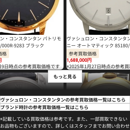
ン・コンスタンタン パトリモ
ヴァシュロン・コンスタンタン
0/000R-9283 ブラック
ニー オートマティック 85180/0
価格
参考買取価格
円
1,688,000
円
年4月9日時点の参考買取価格です
※2025年1月27日時点の参考
もっと見る
ヴァシュロン・コンスタンタンの参考買取価格一覧はこちら
ブランド時計の参考買取価格一覧はこちら
※記載している買取価格は参考です。また、一部買取できない
お品物もございますので、詳しくはスタッフまでお問い合わせ