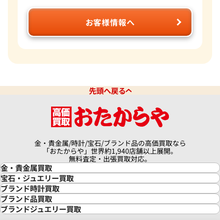
お客様情報へ
ン・コンスタンタン パトリモ
ヴァシュロン・コンスタンタン
/000G-8743
ニー トラディショナル 43578
価格
参考買取価格
い合わせください
価格はお問い合わせください
電話で聞く
電話で聞く
先頭へ戻る
金・貴金属/時計/宝石/ブランド品の高価買取なら
「おたからや」世界約1,940店舗以上展開。
無料査定・出張買取対応。
金・貴金属買取
金買取
宝石・ジュエリー買取
金の相場価格情報
宝石・ジュエリー買取
ブランド時計買取
金の参考買取価格一覧
ダイヤモンド買取
時計買取
ブランド品買取
インゴット買取
ダイヤモンド・宝石の参考価格一覧
ロレックス買取
ブランド買取
ブランドジュエリー買取
インゴットの相場価格情報
リング・結婚指輪買取
ロレックス デイトナ買取
ルイ・ヴィトン買取
カルティエ買取