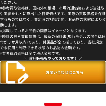
ください。
※参考買取価格は、国内外の相場、市場流通価格および当社取
引実績をもとに算出した目安価格です。実際の買取価格を保証
するものではなく、査定時の相場変動、お品物の状態により変
動します。
ン・コンスタンタン パトリモ
ヴァシュロン・コンスタンタン
※掲載しているお品物の画像はイメージとなります。
ダウン 47245/000G-9099
ニートップワインダー 92012/00
※時計の参考買取価格は、最新の保証書(現行モデルの場合は日
価格
参考買取価格
付が３か月以内)であり、付属品が全て揃っており、当社規定
円
1,569,000
円
で未使用と判断できる状態のお品物の金額です。
年3月9日時点の参考買取価格です
※2024年7月9日時点の参考買
※参考買取価格は全て税込金額です。
＼ 時計販売もやっております！ ／
お問い合わせはこちら