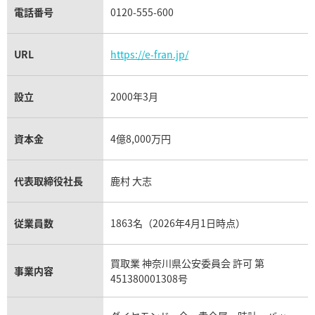
電話番号
0120-555-600
URL
https://e-fran.jp/
ン・コンスタンタン パトリモ
ヴァシュロン・コンスタンタン
ィショナル スケルトン 43178
ニー 48002/000J-0883
設立
2000年3月
価格
参考買取価格
い合わせください
価格はお問い合わせください
資本金
4億8,000万円
電話で聞く
電話で聞く
代表取締役社長
鹿村 大志
従業員数
1863名（2026年4月1日時点）
買取業 神奈川県公安委員会 許可 第
事業内容
451380001308号