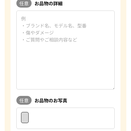
任意
お品物の詳細
ゾーネ 買取
Pt950 買取
パネライ 買取
ン・コンスタンタン パトリモ
ヴァシュロン・コンスタンタン
Pt900 買取
ブルガリ 買取
ショナル 82172/000G-9383
ニークラシック 81162/206J-9
Pt850 買取
フランク ミュラー 買取
Pt&Pm 買取
価格
参考買取価格
IWC 買取
い合わせください
価格はお問い合わせください
銀･シルバー 買取
買取可能な商品をもっと見る
パラジウム 買取
電話で聞く
電話で聞く
任意
お品物のお写真