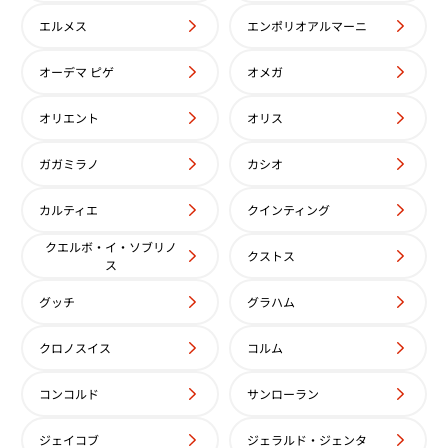
エルメス
エンポリオアルマーニ
オーデマ ピゲ
オメガ
ン・コンスタンタン パトリモ
ヴァシュロン・コンスタンタン
/000R-8752
ニー パワーリザーブ 47200/000
オリエント
オリス
価格
参考買取価格
円
1,484,000
円
ガガミラノ
カシオ
6月27日時点の参考買取価格です
※2025年3月27日時点の参考
カルティエ
クインティング
クエルボ・イ・ソブリノ
クストス
ス
グッチ
グラハム
クロノスイス
コルム
コンコルド
サンローラン
ジェイコブ
ジェラルド・ジェンタ