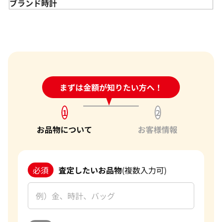
金のアクセサリー 買取
ダイヤモンド 買取
バッグ･小物 買取
ブランド時計
ン・コンスタンタン パトリモ
ヴァシュロン・コンスタンタン
金のリング 買取
エメラルド 買取
エルメス買取
ブランド時計 買取
/000G-9584
ニー トラディショナル 82172/0
金のネックレス 買取
ルビー 買取
シャネル買取
ロレックス 買取
金のブレスレット 買取
サファイア 買取
ルイ･ヴィトン 買取
パテック
参考買取価格
価格
フィリップ 買取
金のブローチ 買取
オパール 買取
カルティエ 買取
価格はお問い合わせください
オーデマピゲ 買取
金のペンダントトップ 買取
トルマリン 買取
ティファニー 買取
11月27日時点の参考買取価格で
電話で聞く
カルティエ 買取
金の仏像 買取
翡翠 買取
ブルガリ 買取
24時間受付中!
まずは金額が知りたい方へ！
問い合わせフォーム
エルメス 買取
金杯 買取
パライバトルマリン 買取
ハリー･ウィンストン 買取
シャネル 買取
金歯 買取
パール 買取
ヴァンクリーフ&
1
2
アーペル 買取
オメガ 買取
金貨･銀貨 買取
お品物について
お客様情報
グッチ 買取
タグ・ホイヤー 買取
大判･小判 買取
ブシュロン 買取
ブレゲ 買取
イエローゴールド 買取
ミキモト 買取
リシャール・ミル
ピンクゴールド 買取
買取
ショーメ 買取
必須
査定したいお品物
(複数入力可)
ホワイトゴールド 買取
ブライトリング
買取可能な商品をもっと見る
金コンビ 買取
買取
プラチナ 買取
ヴァシュロン・コンスタンタン 買取
プラチナインゴット 買取
A. ランゲ&
Pt1000 買取