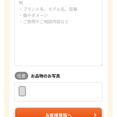
ブルガリ 買取
Pt850 買取
フランク ミュラー 買取
Pt&Pm 買取
IWC 買取
銀･シルバー 買取
買取可能な商品をもっと見る
パラジウム 買取
任意
お品物のお写真
お客様情報へ