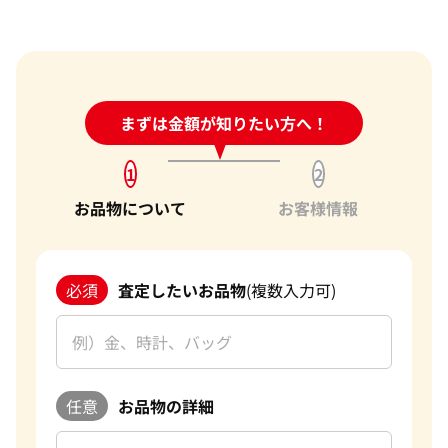
金のネックレス 買取
ルビー 買取
シャネル買取
ロレックス 買取
金のブレスレット 買取
サファイア 買取
ルイ･ヴィトン 買取
パテック
フィリップ 買取
金のブローチ 買取
オパール 買取
カルティエ 買取
オーデマピゲ 買取
金のペンダントトップ 買取
トルマリン 買取
ティファニー 買取
カルティエ 買取
金の仏像 買取
翡翠 買取
ブルガリ 買取
24時間受付中!
まずは金額が知りたい方へ！
問い合わせフォーム
エルメス 買取
金杯 買取
パライバトルマリン 買取
ハリー･ウィンストン 買取
シャネル 買取
金歯 買取
パール 買取
ヴァンクリーフ&
1
2
アーペル 買取
オメガ 買取
金貨･銀貨 買取
お品物について
お客様情報
グッチ 買取
タグ・ホイヤー 買取
大判･小判 買取
ブシュロン 買取
ブレゲ 買取
イエローゴールド 買取
ミキモト 買取
リシャール・ミル
ピンクゴールド 買取
買取
ショーメ 買取
必須
査定したいお品物
(複数入力可)
ホワイトゴールド 買取
ブライトリング
買取可能な商品をもっと見る
金コンビ 買取
買取
プラチナ 買取
ヴァシュロン・コンスタンタン 買取
プラチナインゴット 買取
A. ランゲ&
Pt1000 買取
任意
お品物の詳細
ゾーネ 買取
Pt950 買取
パネライ 買取
Pt900 買取