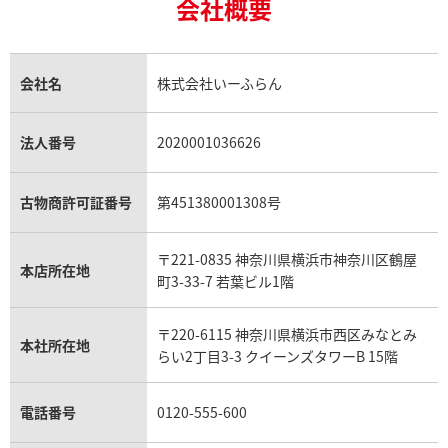
ルビー買取
ロレックス エクスプローラー買取
会社概要
エルメス バーキン買取
ヴァンクリーフ＆アーペル買取
18金の相場価格情報
ヒスイ買取
ロレックス デイトジャスト買取
エルメス ケリー買取
ハリーウィンストン買取
金のアクセサリー買取
オパール買取
ロレックス 買取の参考価格一覧
エルメス買取の参考価格一覧
クロムハーツ買取
金貨買取
トパーズ買取
パテック フィリップ買取
シャネル買取
フレッド買取
貴金属買取
タンザナイト買取
パテック フィリップノーチラス買取
シャネル マトラッセ買取
ショーメ買取
会社名
株式会社いーふらん
プラチナ買取
アメジスト買取
オーデマ ピゲ買取
シャネル買取の参考価格一覧
ショパール買取
銀・シルバー買取
パライバトルマリン買取
オーデマ ピゲ ロイヤルオーク買取
ディオール買取
タサキ買取
パラジウム買取
キャッツアイ買取
ヴァシュロン・コンスタンタン買取
セリーヌ買取
法人番号
2020001036626
ダミアーニ買取
アレキサンドライト買取
A.ランゲ&ゾーネ買取
フェンディ買取
ピアジェ買取
ガーネット買取
ブレゲ買取
グッチ買取
ブシュロン買取
アクアマリン買取
オメガ買取
プラダ買取
古物商許可証番号
第451380001308号
モーブッサン買取
ウブロ買取
ミキモト買取
IWC買取
グラフ買取
〒221-0835 神奈川県横浜市神奈川区鶴屋
カルティエ買取
本店所在地
フランク ミュラー買取
町3-33-7 若葉ビル1階
リシャール・ミル買取
タグ・ホイヤー買取
〒220-6115 神奈川県横浜市西区みなとみ
パネライ買取
本社所在地
らい2丁目3-3 クイーンズタワーB 15階
チューダー（チュードル）買取
電話番号
0120-555-600