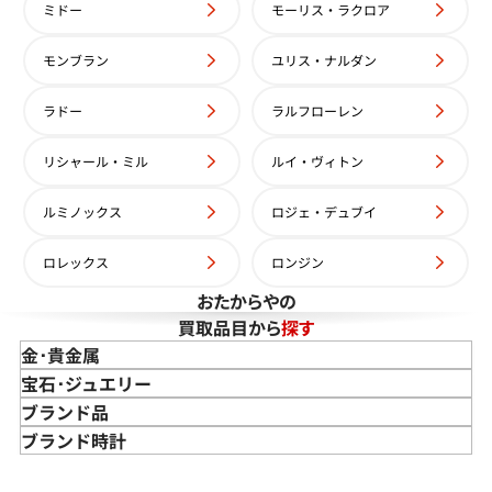
ミドー
モーリス・ラクロア
モンブラン
ユリス・ナルダン
ラドー
ラルフローレン
リシャール・ミル
ルイ・ヴィトン
ルミノックス
ロジェ・デュブイ
ロレックス
ロンジン
おたからやの
買取品目から
探す
金･貴金属
金 買取
宝石･ジュエリー
金のインゴット 買取
宝石･ジュエリー買取
ブランド品
金のアクセサリー 買取
ダイヤモンド 買取
バッグ･小物 買取
ブランド時計
金のリング 買取
エメラルド 買取
エルメス買取
ブランド時計 買取