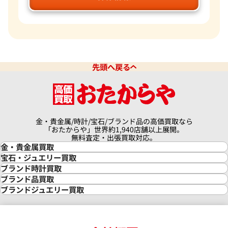
先頭へ戻る
金・貴金属/時計/宝石/ブランド品の高価買取なら
「おたからや」世界約1,940店舗以上展開。
無料査定・出張買取対応。
金・貴金属買取
金買取
宝石・ジュエリー買取
金の相場価格情報
宝石・ジュエリー買取
ブランド時計買取
金の参考買取価格一覧
ダイヤモンド買取
時計買取
ブランド品買取
インゴット買取
ダイヤモンド・宝石の参考価格一覧
ロレックス買取
ブランド買取
ブランドジュエリー買取
インゴットの相場価格情報
リング・結婚指輪買取
ロレックス デイトナ買取
ルイ・ヴィトン買取
カルティエ買取
24金買取
エメラルド買取
ロレックス サブマリーナー買取
ルイ・ヴィトン買取の参考価格一覧
ティファニー買取
24金の相場価格情報
サファイア買取
ロレックス GMTマスター買取
エルメス買取
ブルガリ買取
18金買取