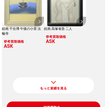
絵画 千住博 午後の小景 法
絵画 高塚省吾 二人
輪寺
参考買取価格
ASK
参考買取価格
ASK
もっと実績を見る