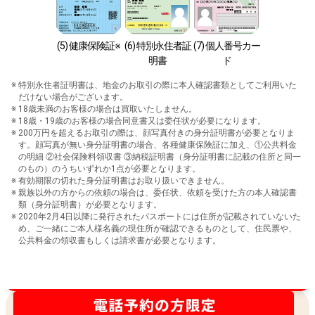
(5) 健康保険証※
(6) 特別永住者証
(7) 個人番号カー
明書
ド
特別永住者証明書は、地金のお取引の際に本人確認書類としてご利用いた
だけない場合がございます。
18歳未満のお客様の場合は買取いたしません。
18歳・19歳のお客様の場合同意書又は委任状が必要になります。
200万円を超えるお取引の際は、顔写真付きの身分証明書が必要となりま
す。顔写真が無い身分証明書の場合、各種健康保険証に加え、①公共料金
の明細 ②社会保険料領収書 ③納税証明書（身分証明書に記載の住所と同一
のもの）のうちいずれか1点が必要となります。
有効期限の切れた身分証明書はお取り扱いできません。
親族以外の方からの依頼の場合は、委任状、依頼を受けた方の本人確認書
類（身分証明書）が必要となります。
2020年2月4日以降に発行されたパスポートには住所が記載されていないた
め、ご一緒にご本人様名義の現住所が確認できるものとして、住民票や、
公共料金の領収書もしくは請求書が必要となります。
買取金額最高値に挑戦中！