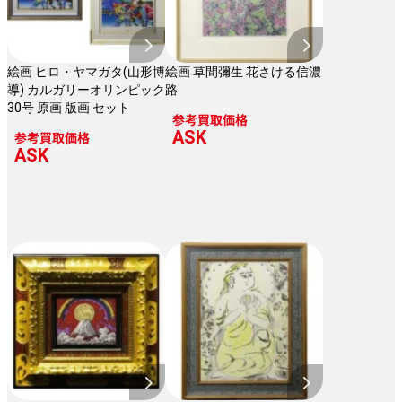
絵画 ヒロ・ヤマガタ(山形博
絵画 草間彌生 花さける信濃
導) カルガリーオリンピック
路
30号 原画 版画 セット
参考買取価格
ASK
参考買取価格
ASK