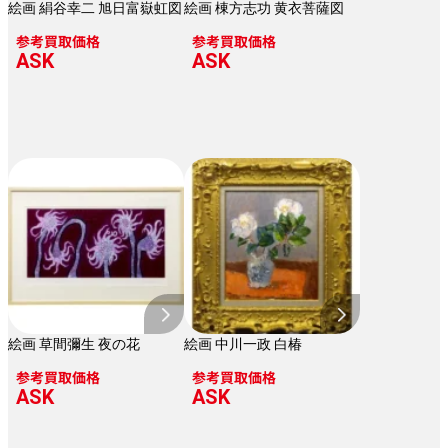
絵画 絹谷幸二 旭日富嶽虹図
絵画 棟方志功 黄衣菩薩図
参考買取価格
参考買取価格
ASK
ASK
絵画 草間彌生 夜の花
絵画 中川一政 白椿
参考買取価格
参考買取価格
ASK
ASK