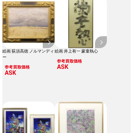
絵画 荻須高徳 ノルマンディ
絵画 井上有一 蒙童執心
ー
参考買取価格
ASK
参考買取価格
ASK