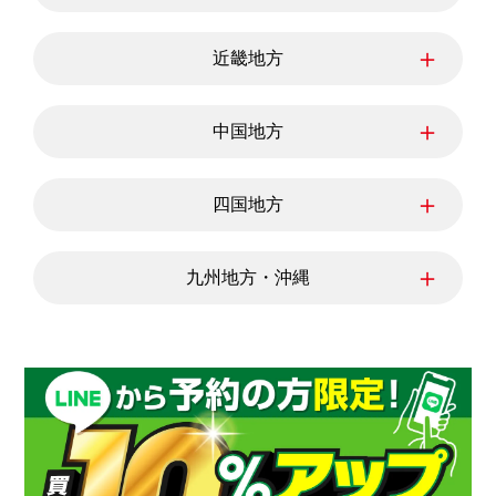
千葉県
茨城県
栃木県
群馬県
新潟県
富山県
石川県
＋
近畿地方
福井県
山梨県
長野県
岐阜県
三重県
静岡県
滋賀県
愛知県
京都府
＋
中国地方
大阪府
兵庫県
奈良県
和歌山県
鳥取県
島根県
岡山県
＋
四国地方
広島県
山口県
徳島県
香川県
愛媛県
＋
九州地方・沖縄
高知県
福岡県
佐賀県
長崎県
熊本県
大分県
宮崎県
鹿児島県
沖縄県