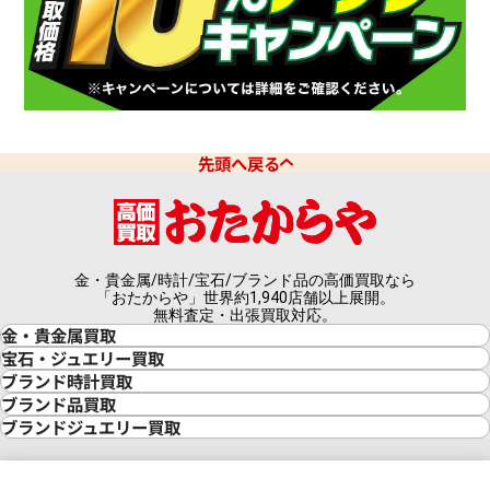
先頭へ戻る
金・貴金属/時計/宝石/ブランド品の高価買取なら
「おたからや」世界約1,940店舗以上展開。
無料査定・出張買取対応。
金・貴金属買取
金買取
宝石・ジュエリー買取
金の相場価格情報
宝石・ジュエリー買取
ブランド時計買取
金の参考買取価格一覧
ダイヤモンド買取
時計買取
ブランド品買取
インゴット買取
ダイヤモンド・宝石の参考価格一覧
ロレックス買取
ブランド買取
ブランドジュエリー買取
インゴットの相場価格情報
リング・結婚指輪買取
ロレックス デイトナ買取
ルイ・ヴィトン買取
カルティエ買取
24金買取
エメラルド買取
ロレックス サブマリーナー買取
ルイ・ヴィトン買取の参考価格一覧
ティファニー買取
24金の相場価格情報
サファイア買取
ロレックス GMTマスター買取