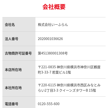
エルメス買取
ブルガリ買取
18金買取
ルビー買取
ロレックス エクスプローラー買取
会社概要
エルメス バーキン買取
ヴァンクリーフ＆アーペル買取
18金の相場価格情報
ヒスイ買取
ロレックス デイトジャスト買取
エルメス ケリー買取
ハリーウィンストン買取
金のアクセサリー買取
オパール買取
ロレックス 買取の参考価格一覧
エルメス買取の参考価格一覧
クロムハーツ買取
金貨買取
トパーズ買取
パテック フィリップ買取
シャネル買取
フレッド買取
貴金属買取
タンザナイト買取
パテック フィリップノーチラス買取
シャネル マトラッセ買取
ショーメ買取
会社名
株式会社いーふらん
プラチナ買取
アメジスト買取
オーデマ ピゲ買取
シャネル買取の参考価格一覧
ショパール買取
銀・シルバー買取
パライバトルマリン買取
オーデマ ピゲ ロイヤルオーク買取
ディオール買取
タサキ買取
パラジウム買取
キャッツアイ買取
ヴァシュロン・コンスタンタン買取
セリーヌ買取
法人番号
2020001036626
ダミアーニ買取
アレキサンドライト買取
A.ランゲ&ゾーネ買取
フェンディ買取
ピアジェ買取
ガーネット買取
ブレゲ買取
グッチ買取
ブシュロン買取
アクアマリン買取
オメガ買取
プラダ買取
古物商許可証番号
第451380001308号
モーブッサン買取
ウブロ買取
ミキモト買取
IWC買取
グラフ買取
〒221-0835 神奈川県横浜市神奈川区鶴屋
カルティエ買取
本店所在地
フランク ミュラー買取
町3-33-7 若葉ビル1階
リシャール・ミル買取
タグ・ホイヤー買取
〒220-6115 神奈川県横浜市西区みなとみ
パネライ買取
本社所在地
らい2丁目3-3 クイーンズタワーB 15階
チューダー（チュードル）買取
電話番号
0120-555-600