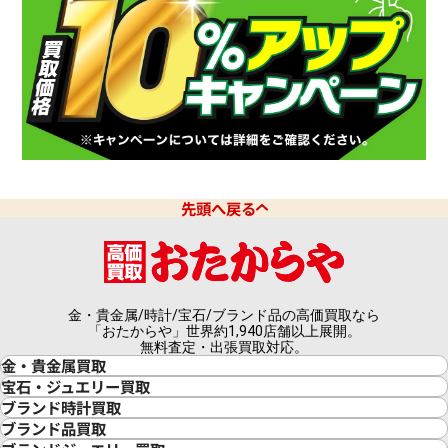
先頭へ戻る
金・貴金属/時計/宝石/ブランド品の高価買取なら
「おたからや」世界約1,940店舗以上展開。
無料査定・出張買取対応。
金・貴金属買取
金買取
宝石・ジュエリー買取
金の相場価格情報
宝石・ジュエリー買取
ブランド時計買取
金の参考買取価格一覧
ダイヤモンド買取
時計買取
ブランド品買取
インゴット買取
ダイヤモンド・宝石の参考価格一覧
ロレックス買取
ブランド買取