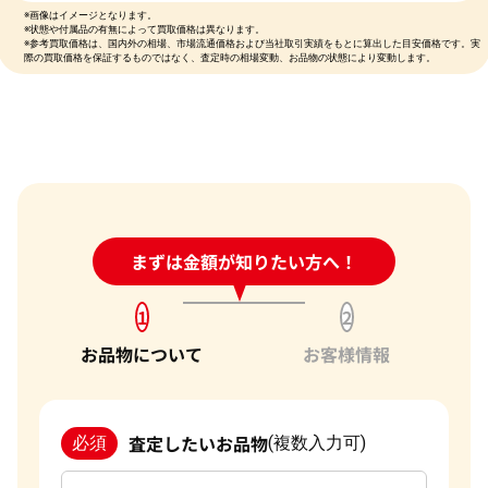
※画像はイメージとなります。
※状態や付属品の有無によって買取価格は異なります。
※参考買取価格は、国内外の相場、市場流通価格および当社取引実績をもとに算出した目安価格です。実
際の買取価格を保証するものではなく、査定時の相場変動、お品物の状態により変動します。
24時間受付中!
まずは金額が知りたい方へ！
問い合わせフォーム
1
2
お品物について
お客様情報
査定したいお品物
必須
(複数入力可)