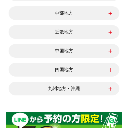
東京都
神奈川県
埼玉県
＋
中部地方
千葉県
茨城県
栃木県
群馬県
新潟県
富山県
石川県
＋
近畿地方
福井県
山梨県
長野県
岐阜県
三重県
静岡県
滋賀県
愛知県
京都府
＋
中国地方
大阪府
兵庫県
奈良県
和歌山県
鳥取県
島根県
岡山県
＋
四国地方
広島県
山口県
徳島県
香川県
愛媛県
＋
九州地方・沖縄
高知県
福岡県
佐賀県
長崎県
熊本県
大分県
宮崎県
鹿児島県
沖縄県