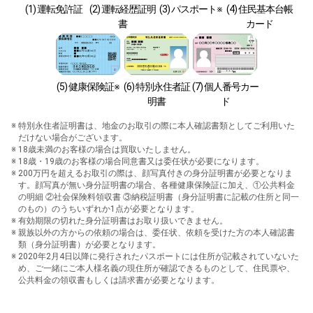
(1) 運転免許証
(2) 運転経歴証明
(3) パスポート※
(4) 住民基本台帳
書
カード
(5) 健康保険証※
(6) 特別永住者証
(7) 個人番号カー
明書
ド
特別永住者証明書は、地金のお取引の際に本人確認書類としてご利用いた
だけない場合がございます。
18歳未満のお客様の場合は買取いたしません。
18歳・19歳のお客様の場合同意書又は委任状が必要になります。
200万円を超えるお取引の際は、顔写真付きの身分証明書が必要となりま
す。顔写真が無い身分証明書の場合、各種健康保険証に加え、①公共料金
の明細 ②社会保険料領収書 ③納税証明書（身分証明書に記載の住所と同一
のもの）のうちいずれか1点が必要となります。
有効期限の切れた身分証明書はお取り扱いできません。
親族以外の方からの依頼の場合は、委任状、依頼を受けた方の本人確認書
類（身分証明書）が必要となります。
2020年2月4日以降に発行されたパスポートには住所が記載されていないた
め、ご一緒にご本人様名義の現住所が確認できるものとして、住民票や、
公共料金の領収書もしくは請求書が必要となります。