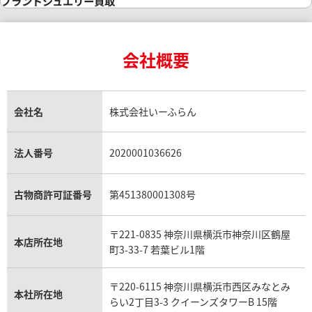
ブランドジュエリー買取
インゴットの相場価格情報
リング・結婚指輪買取
ロレックス デイトナ買取
ルイ・ヴィトン買取
カルティエ買取
24金買取
エメラルド買取
ロレックス サブマリーナー買取
ルイ・ヴィトン買取の参考価格一覧
ティファニー買取
24金の相場価格情報
サファイア買取
ロレックス GMTマスター買取
エルメス買取
ブルガリ買取
18金買取
ルビー買取
ロレックス エクスプローラー買取
会社概要
エルメス バーキン買取
ヴァンクリーフ＆アーペル買取
18金の相場価格情報
ヒスイ買取
ロレックス デイトジャスト買取
エルメス ケリー買取
ハリーウィンストン買取
金のアクセサリー買取
オパール買取
ロレックス 買取の参考価格一覧
エルメス買取の参考価格一覧
クロムハーツ買取
金貨買取
トパーズ買取
パテック フィリップ買取
シャネル買取
フレッド買取
貴金属買取
タンザナイト買取
パテック フィリップノーチラス買取
シャネル マトラッセ買取
ショーメ買取
会社名
株式会社いーふらん
プラチナ買取
アメジスト買取
オーデマ ピゲ買取
シャネル買取の参考価格一覧
ショパール買取
銀・シルバー買取
パライバトルマリン買取
オーデマ ピゲ ロイヤルオーク買取
ディオール買取
タサキ買取
パラジウム買取
キャッツアイ買取
ヴァシュロン・コンスタンタン買取
セリーヌ買取
法人番号
2020001036626
ダミアーニ買取
アレキサンドライト買取
A.ランゲ&ゾーネ買取
フェンディ買取
ピアジェ買取
ガーネット買取
ブレゲ買取
グッチ買取
ブシュロン買取
アクアマリン買取
オメガ買取
プラダ買取
古物商許可証番号
第451380001308号
モーブッサン買取
ウブロ買取
ミキモト買取
IWC買取
グラフ買取
〒221-0835 神奈川県横浜市神奈川区鶴屋
カルティエ買取
本店所在地
フランク ミュラー買取
町3-33-7 若葉ビル1階
リシャール・ミル買取
タグ・ホイヤー買取
〒220-6115 神奈川県横浜市西区みなとみ
パネライ買取
本社所在地
らい2丁目3-3 クイーンズタワーB 15階
チューダー（チュードル）買取