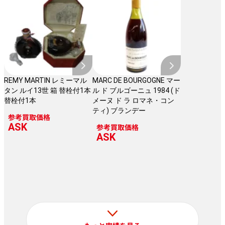
REMY MARTIN レミーマル
MARC DE BOURGOGNE マー
タン ルイ13世 箱 替栓付1本
ル ド ブルゴーニュ 1984 (ド
替栓付1本
メーヌ ド ラ ロマネ・コン
ティ) ブランデー
参考買取価格
ASK
参考買取価格
ASK