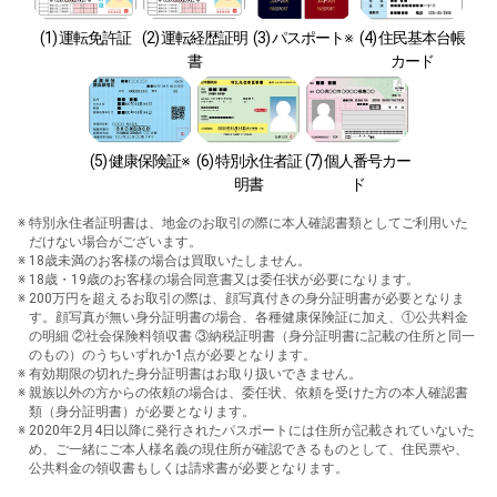
(1) 運転免許証
(2) 運転経歴証明
(3) パスポート※
(4) 住民基本台帳
書
カード
(5) 健康保険証※
(6) 特別永住者証
(7) 個人番号カー
明書
ド
特別永住者証明書は、地金のお取引の際に本人確認書類としてご利用いた
だけない場合がございます。
18歳未満のお客様の場合は買取いたしません。
18歳・19歳のお客様の場合同意書又は委任状が必要になります。
200万円を超えるお取引の際は、顔写真付きの身分証明書が必要となりま
す。顔写真が無い身分証明書の場合、各種健康保険証に加え、①公共料金
の明細 ②社会保険料領収書 ③納税証明書（身分証明書に記載の住所と同一
のもの）のうちいずれか1点が必要となります。
有効期限の切れた身分証明書はお取り扱いできません。
親族以外の方からの依頼の場合は、委任状、依頼を受けた方の本人確認書
類（身分証明書）が必要となります。
2020年2月4日以降に発行されたパスポートには住所が記載されていないた
め、ご一緒にご本人様名義の現住所が確認できるものとして、住民票や、
公共料金の領収書もしくは請求書が必要となります。