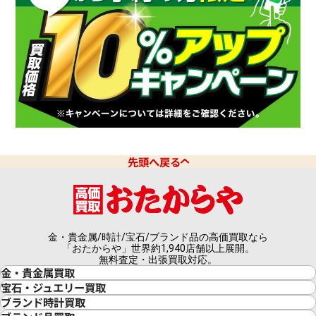
先頭へ戻る
金・貴金属/時計/宝石/ブランド品の高価買取なら
「おたからや」世界約1,940店舗以上展開。
無料査定・出張買取対応。
金・貴金属買取
金買取
宝石・ジュエリー買取
金の相場価格情報
宝石・ジュエリー買取
ブランド時計買取
金の参考買取価格一覧
ダイヤモンド買取
時計買取