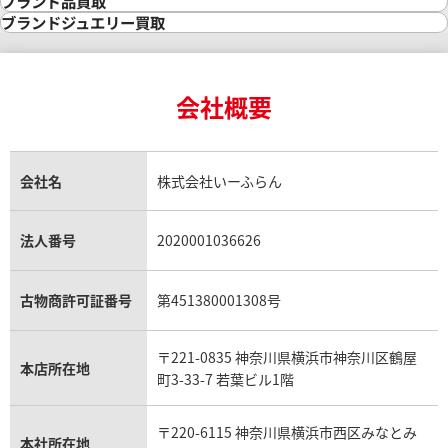
ブランド品買取
インゴット買取
ダイヤモンド・宝石の参考価格一覧
ロレックス買取
ブランド買取
ブランドジュエリー買取
インゴットの相場価格情報
リング・結婚指輪買取
ロレックス デイトナ買取
ルイ・ヴィトン買取
カルティエ買取
24金買取
エメラルド買取
ロレックス サブマリーナー買取
ルイ・ヴィトン買取の参考価格一覧
ティファニー買取
24金の相場価格情報
サファイア買取
ロレックス GMTマスター買取
エルメス買取
ブルガリ買取
18金買取
ルビー買取
ロレックス エクスプローラー買取
会社概要
エルメス バーキン買取
ヴァンクリーフ＆アーペル買取
18金の相場価格情報
ヒスイ買取
ロレックス デイトジャスト買取
エルメス ケリー買取
ハリーウィンストン買取
金のアクセサリー買取
オパール買取
ロレックス 買取の参考価格一覧
エルメス買取の参考価格一覧
クロムハーツ買取
金貨買取
トパーズ買取
パテック フィリップ買取
シャネル買取
フレッド買取
貴金属買取
タンザナイト買取
パテック フィリップノーチラス買取
シャネル マトラッセ買取
ショーメ買取
会社名
株式会社いーふらん
プラチナ買取
アメジスト買取
オーデマ ピゲ買取
シャネル買取の参考価格一覧
ショパール買取
銀・シルバー買取
パライバトルマリン買取
オーデマ ピゲ ロイヤルオーク買取
ディオール買取
タサキ買取
パラジウム買取
キャッツアイ買取
ヴァシュロン・コンスタンタン買取
セリーヌ買取
法人番号
2020001036626
ダミアーニ買取
アレキサンドライト買取
A.ランゲ&ゾーネ買取
フェンディ買取
ピアジェ買取
ガーネット買取
ブレゲ買取
グッチ買取
ブシュロン買取
アクアマリン買取
オメガ買取
プラダ買取
古物商許可証番号
第451380001308号
モーブッサン買取
ウブロ買取
ミキモト買取
IWC買取
グラフ買取
〒221-0835 神奈川県横浜市神奈川区鶴屋
カルティエ買取
本店所在地
フランク ミュラー買取
町3-33-7 若葉ビル1階
リシャール・ミル買取
タグ・ホイヤー買取
〒220-6115 神奈川県横浜市西区みなとみ
パネライ買取
本社所在地