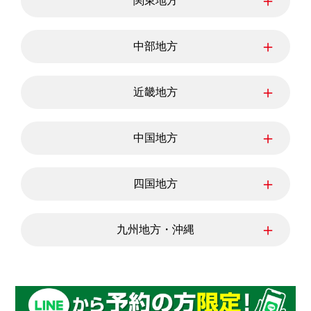
＋
関東地方
秋田県
山形県
福島県
東京都
神奈川県
埼玉県
＋
中部地方
千葉県
茨城県
栃木県
群馬県
新潟県
富山県
石川県
＋
近畿地方
福井県
山梨県
長野県
岐阜県
三重県
静岡県
滋賀県
愛知県
京都府
＋
中国地方
大阪府
兵庫県
奈良県
和歌山県
鳥取県
島根県
岡山県
＋
四国地方
広島県
山口県
徳島県
香川県
愛媛県
＋
九州地方・沖縄
高知県
福岡県
佐賀県
長崎県
熊本県
大分県
宮崎県
鹿児島県
沖縄県