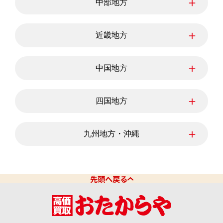
＋
中部地方
千葉県
茨城県
栃木県
群馬県
新潟県
富山県
石川県
＋
近畿地方
福井県
山梨県
長野県
岐阜県
三重県
静岡県
滋賀県
愛知県
京都府
＋
中国地方
大阪府
兵庫県
奈良県
和歌山県
鳥取県
島根県
岡山県
＋
四国地方
広島県
山口県
徳島県
香川県
愛媛県
＋
九州地方・沖縄
高知県
福岡県
佐賀県
長崎県
熊本県
大分県
宮崎県
先頭へ戻る
鹿児島県
沖縄県