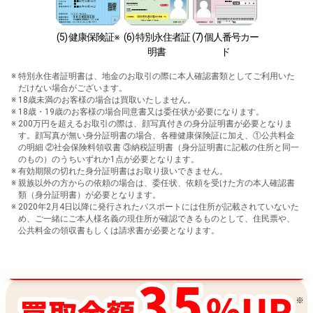
(5) 健康保険証※
(6) 特別永住者証
(7) 個人番号カー
明書
ド
特別永住者証明書は、地金のお取引の際に本人確認書類としてご利用いた
だけない場合がございます。
18歳未満のお客様の場合は買取いたしません。
18歳・19歳のお客様の場合同意書又は委任状が必要になります。
200万円を超えるお取引の際は、顔写真付きの身分証明書が必要となりま
す。顔写真が無い身分証明書の場合、各種健康保険証に加え、①公共料金
の明細 ②社会保険料領収書 ③納税証明書（身分証明書に記載の住所と同一
のもの）のうちいずれか1点が必要となります。
有効期限の切れた身分証明書はお取り扱いできません。
親族以外の方からの依頼の場合は、委任状、依頼を受けた方の本人確認書
類（身分証明書）が必要となります。
2020年2月4日以降に発行されたパスポートには住所が記載されていないた
め、ご一緒にご本人様名義の現住所が確認できるものとして、住民票や、
公共料金の領収書もしくは請求書が必要となります。
買取金額最高値に挑戦中！