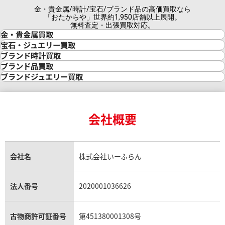
金・貴金属/時計/宝石/ブランド品の高価買取なら
「おたからや」世界約1,950店舗以上展開。
無料査定・出張買取対応。
金・貴金属買取
金買取
宝石・ジュエリー買取
金の相場価格情報
宝石・ジュエリー買取
ブランド時計買取
金の参考買取価格一覧
ダイヤモンド買取
時計買取
ブランド品買取
インゴット買取
ダイヤモンド・宝石の参考価格一覧
ロレックス買取
ブランド買取
ブランドジュエリー買取
インゴットの相場価格情報
リング・結婚指輪買取
ロレックス デイトナ買取
ルイ・ヴィトン買取
カルティエ買取
24金買取
エメラルド買取
ロレックス サブマリーナー買取
ルイ・ヴィトン買取の参考価格一覧
ティファニー買取
24金の相場価格情報
サファイア買取
ロレックス GMTマスター買取
エルメス買取
ブルガリ買取
18金買取
ルビー買取
ロレックス エクスプローラー買取
会社概要
エルメス バーキン買取
ヴァンクリーフ＆アーペル買取
18金の相場価格情報
ヒスイ買取
ロレックス デイトジャスト買取
エルメス ケリー買取
ハリーウィンストン買取
金のアクセサリー買取
オパール買取
ロレックス 買取の参考価格一覧
エルメス買取の参考価格一覧
クロムハーツ買取
金貨買取
トパーズ買取
パテック フィリップ買取
シャネル買取
フレッド買取
貴金属買取
タンザナイト買取
パテック フィリップノーチラス買取
シャネル マトラッセ買取
ショーメ買取
会社名
株式会社いーふらん
プラチナ買取
アメジスト買取
オーデマ ピゲ買取
シャネル買取の参考価格一覧
ショパール買取
銀・シルバー買取
パライバトルマリン買取
オーデマ ピゲ ロイヤルオーク買取
ディオール買取
タサキ買取
パラジウム買取
キャッツアイ買取
ヴァシュロン・コンスタンタン買取
セリーヌ買取
法人番号
2020001036626
ダミアーニ買取
アレキサンドライト買取
A.ランゲ&ゾーネ買取
フェンディ買取
ピアジェ買取
ガーネット買取
ブレゲ買取
グッチ買取
ブシュロン買取
アクアマリン買取
オメガ買取
プラダ買取
古物商許可証番号
第451380001308号
モーブッサン買取