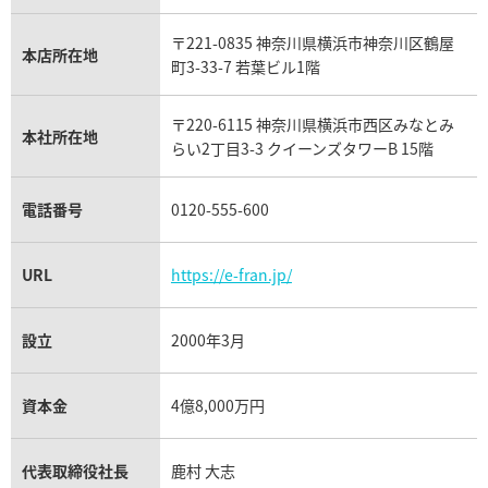
ウブロ買取
ミキモト買取
IWC買取
グラフ買取
〒221-0835 神奈川県横浜市神奈川区鶴屋
カルティエ買取
本店所在地
フランク ミュラー買取
町3-33-7 若葉ビル1階
リシャール・ミル買取
タグ・ホイヤー買取
〒220-6115 神奈川県横浜市西区みなとみ
パネライ買取
本社所在地
らい2丁目3-3 クイーンズタワーB 15階
チューダー（チュードル）買取
電話番号
0120-555-600
URL
https://e-fran.jp/
設立
2000年3月
資本金
4億8,000万円
代表取締役社長
鹿村 大志