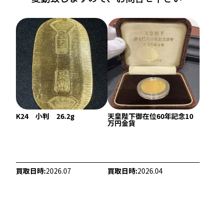
K24 小判 26.2g
天皇陛下御在位60年記念10
22金 (K22) ネックレス
22金 (K22) ブレ
万円金貨
39.2g
359.2g
参考買取価格
参考買取価格
1,072,500
円
9,828,300
円
買取日時:
2026.07
買取日時:
2026.04