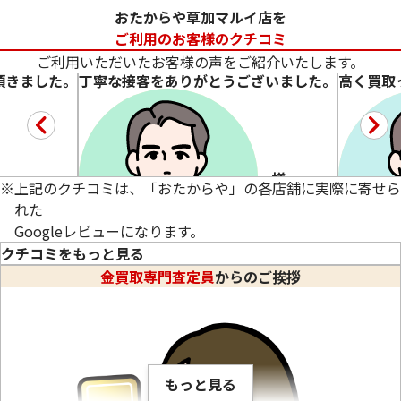
おたからや草加マルイ店を
ご利用のお客様のクチコミ
ご利用いただいたお客様の声をご紹介いたします。
頂きました。
丁寧な接客をありがとうございました。
高く買取
22金 (K22) ブレスレットまとめ
22金 (K22) ブレ
m様
※
上記のクチコミは、「おたからや」の各店舗に実際に寄せら
56.2g
35.5g
れた
参考買取価格
参考買取価格
Googleレビューになります。
1,537,700
円
971,300
円
クチコミをもっと見る
金買取専門査定員
からのご挨拶
★★★★★
5
★★★★
ました。
金のアクセサリーを売りました。
店長さん
とても詳し
続きを読む
続きを読
もっと見る