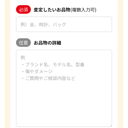
取を提供してまいります。
金・貴金属はいつ売るのがポイント？日によって買取価格
必須
査定したいお品物
(複数入力可)
が違うって本当ですか？
改めて、この度はご利用いただき、誠にありがとうございまし
貴金属の売り時はいつですか？
た。お客様のまたのご利用を心よりお待ち申し上げておりま
す。
おたからやの金買取査定
任意
お品物の詳細
金買取専門査定員
趣味
ショッピング
好きな言葉
有言実行
好きなブランド
ハリーウィンストン
過去の買取品例
おりん、インゴット
おたからやでは金の買取をする際に、今日の金の1gの買取相
場を基に、デザイン性などをプラスで評価して高価買取を行
っております。過去に1万点以上の査定をさせていただきまし
たが、とても多くのお客様に想像以上の金額になったと喜んで
いただきました。また、おたからやでは、すべての店舗に比重
計を完備しているため、金の含有量を正確に測定することが
できます。 金額はもちろんのこと、接客も最高のおもてなし
ができるように心がけております。私共はお品物だけではなく