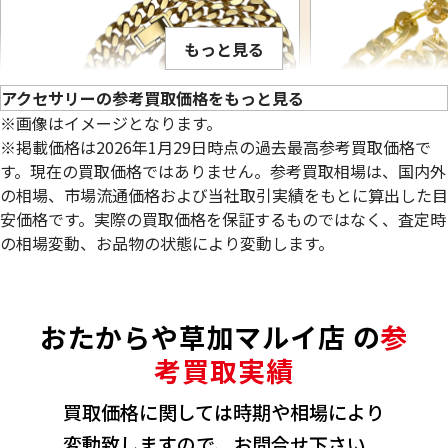
もっと見る
アクセサリーの参考買取価格をもっと見る
※画像はイメージとなります。
※掲載価格は2026年1月29日時点の過去最高参考買取価格で
す。現在の買取価格ではありません。参考買取相場は、国内外
の相場、市場流通価格および当社取引実績をもとに算出した目
安価格です。実際の買取価格を保証するものではなく、査定時
の相場変動、お品物の状態により変動します。
18金 (K18) 喜平ネックレス 2面 シングル
22金 (K22) 千
98.8g
84.4g
おたからや草加マルイ店 の
参
参考買取価格
参考買取価格
2,619,800
円
2,309,300
円
考買取実績
買取価格に関しては時期や相場により
変動致しますので、お問合せ下さい