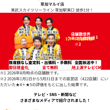
草加マルイ店
東武スカイツリーライン 草加駅東口 徒歩1分！
店舗数世界
※1
クチコミ高評価
96.2%
1,940店舗突破！
※2
限度額なし
査定料・出張料・手数料
全国放送中！
即日現金化
全て無料
地上波テレビCM
※1 2026年8月時点の店舗数です。
※2 2026年1月1日から5月31日までの直営店（422店舗）にい
ただいた★4＋★5の評価をもとに出した結果です。
テレビ・SNS・新聞など
さまざまなメディアで紹介されました！