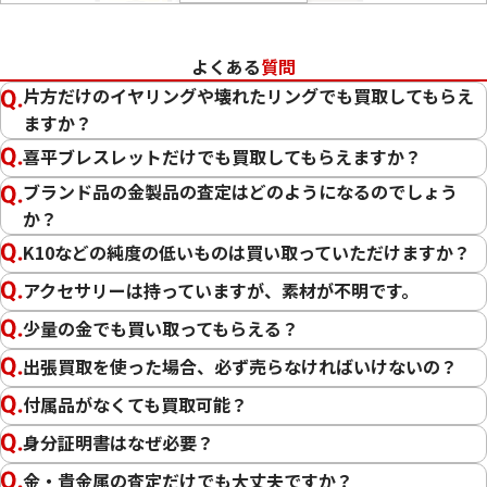
よくある
質問
片方だけのイヤリングや壊れたリングでも買取してもらえ
ますか？
喜平ブレスレットだけでも買取してもらえますか？
22金 (K22) ブレスレットまとめ
18金 (K18) イヤ
ブランド品の金製品の査定はどのようになるのでしょう
25g
8.4g
か？
参考買取価格
参考買取価格
K10などの純度の低いものは買い取っていただけますか？
684,000
円
188,700
円
アクセサリーは持っていますが、素材が不明です。
少量の金でも買い取ってもらえる？
この度は「おたからや」で貴金属の買取をご利用いただき、
出張買取を使った場合、必ず売らなければいけないの？
誠にありがとうございました。お客様の大切な貴金属にご満
付属品がなくても買取可能？
足いただける価格をご提示できましたこと、大変嬉しく思い
ます。
身分証明書はなぜ必要？
金・貴金属の査定だけでも大丈夫ですか？