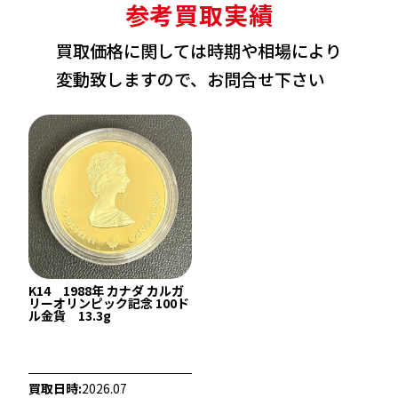
2,619,800
円
2,309,300
円
参考買取実績
買取価格に関しては時期や相場により
変動致しますので、お問合せ下さい
K14 1988年 カナダ カルガ
22金 (K22) ネックレス
22金 (K22) ブレ
リーオリンピック記念 100ド
ル金貨 13.3g
39.2g
359.2g
参考買取価格
参考買取価格
1,072,500
円
9,828,300
円
買取日時:
2026.07