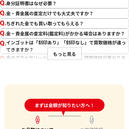
身分証明書はなぜ必要？
金・貴金属の査定だけでも大丈夫ですか？
ちぎれた金でも買い取ってもらえる？
金・貴金属の査定料(鑑定料)がかかる場合はありますか？
インゴットは「刻印あり」「刻印なし」で買取価格が違っ
てきますか？
もっと見る
金のアクセサリーとインゴットでは、買取価格が異なりま
すか？
22金 (K22) ブレスレットまとめ
18金 (K18) イヤ
チェーンが切れたネックレスなども買い取ってくれます
25g
8.4g
か？
参考買取価格
参考買取価格
傷や汚れは買取価格に影響しますか？
684,000
円
188,700
円
刻印のない金・貴金属は査定できますか？
24時間受付中!
まずは金額が知りたい方へ！
問い合わせフォーム
大判・小判、外国金貨、古銭やコインなども買取してもら
えますか？
1
2
「金・貴金属の査定」にはどれくらい時間がかかります