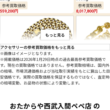
参考買取価格
参考買取価格
559,200
円
8,017,800
円
もっと見る
アクセサリーの参考買取価格をもっと見る
※画像はイメージとなります。
※掲載価格は2026年1月29日時点の過去最高参考買取価格で
す。現在の買取価格ではありません。参考買取相場は、国内外
の相場、市場流通価格および当社取引実績をもとに算出した目
安価格です。実際の買取価格を保証するものではなく、査定時
の相場変動、お品物の状態により変動します。
18金 (K18) 喜平ネックレス 2面 シングル
22金 (K22) 千
98.8g
84.4g
おたからや西武入間ペペ店 の
参考買取価格
参考買取価格