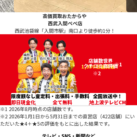
高価買取おたからや
西武入間ペペ店
西武池袋線「入間市駅」南口より徒歩約1分！
店舗数世界
※1
クチコミ高評価
96.2%
1,950店舗突破！
※2
限度額なし
査定料・出張料・手数料
全国放送中！
即日現金化
全て無料
地上波テレビCM
※1 2026年8月時点の店舗数です。
※2 2026年1月1日から5月31日までの直営店（422店舗）にい
ただいた★4＋★5の評価をもとに出した結果です。
テレビ・SNS・新聞など