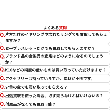
よくある
質問
片方だけのイヤリングや壊れたリングでも買取してもらえ
ますか？
喜平ブレスレットだけでも買取してもらえますか？
ブランド品の金製品の査定はどのようになるのでしょう
か？
K10などの純度の低いものは買い取っていただけますか？
22金 (K22) ブレスレットまとめ
22金 (K22) ブレ
56.2g
35.5g
アクセサリーは持っていますが、素材が不明です。
参考買取価格
参考買取価格
少量の金でも買い取ってもらえる？
1,537,700
円
971,300
円
出張買取を使った場合、必ず売らなければいけないの？
付属品がなくても買取可能？