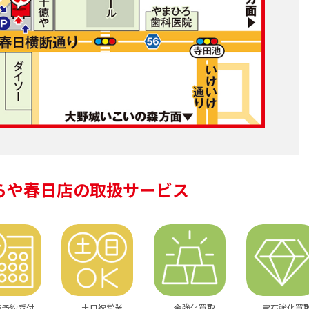
らや春日店の
取扱サービス
店予約受付
土日祝営業
金強化買取
宝石強化買