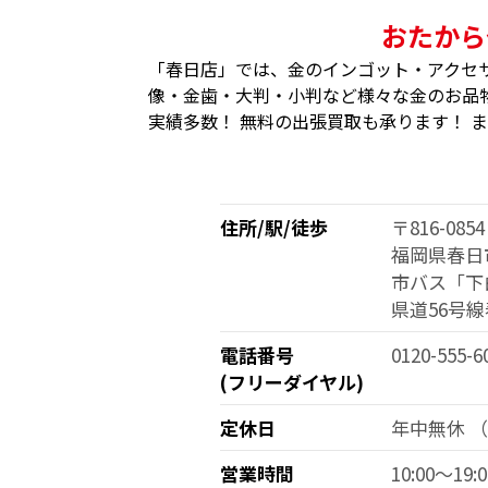
おたから
「春日店」では、金のインゴット・アクセ
像・金歯・大判・小判など様々な金のお品物
実績多数！ 無料の出張買取も承ります！ 
住所/駅/徒歩
〒816-0854
福岡県春日市
市バス「下
県道56号
電話番号
0120-555-6
(フリーダイヤル)
定休日
年中無休 
営業時間
10:00～19:0