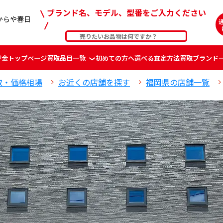
ブランド名、モデル、型番をご入力ください
からや春日
ジ
金
トップページ
買取品目一覧
初めての方へ
選べる査定方法
買取ブランド
取・価格相場
お近くの店舗を探す
福岡県の店舗一覧