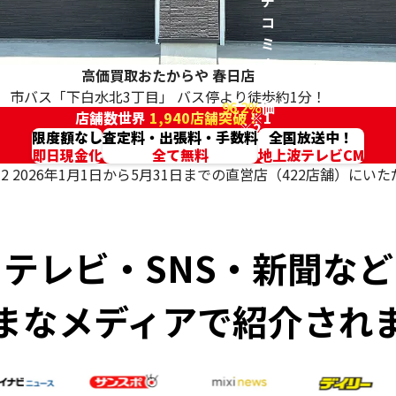
チ
コ
ミ
高
高価買取おたからや
春日店
評
市バス「下白水北3丁目」 バス停より徒歩約1分！
96.2%
価
店舗数世界
1,940店舗突破！
※1
※2
限度額なし
査定料・出張料・手数料
全国放送中！
即日現金化
全て無料
地上波テレビCM
2 2026年1月1日から5月31日までの直営店（422店舗）に
テレビ・SNS・新聞など
まなメディアで紹介され