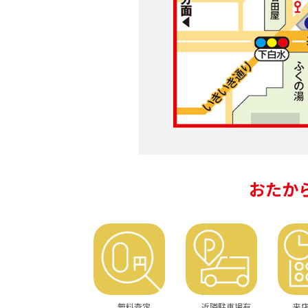
おたか
無料査定
近隣駐車場有
来