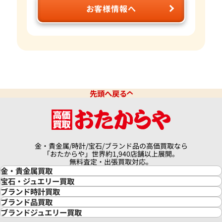
お客様情報へ
先頭へ戻る
金・貴金属/時計/宝石/ブランド品の高価買取なら
「おたからや」世界約1,940店舗以上展開。
無料査定・出張買取対応。
金・貴金属買取
金買取
宝石・ジュエリー買取
金の相場価格情報
宝石・ジュエリー買取
ブランド時計買取
金の参考買取価格一覧
ダイヤモンド買取
時計買取
ブランド品買取
インゴット買取
ダイヤモンド・宝石の参考価格一覧
ロレックス買取
ブランド買取
ブランドジュエリー買取
インゴットの相場価格情報
リング・結婚指輪買取
ロレックス デイトナ買取
ルイ・ヴィトン買取