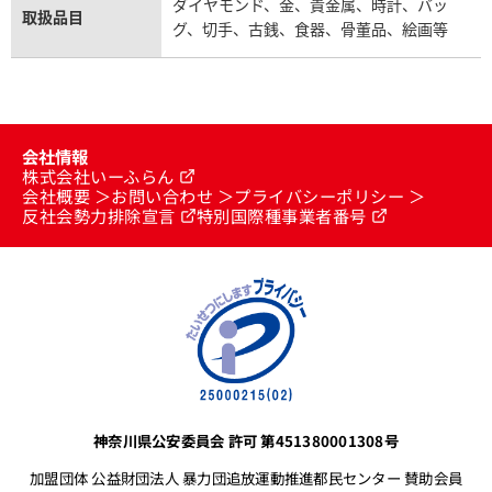
ダイヤモンド、金、貴金属、時計、バッ
取扱品目
グ、切手、古銭、食器、骨董品、絵画等
会社情報
株式会社いーふらん
会社概要
お問い合わせ
プライバシーポリシー
反社会勢力排除宣言
特別国際種事業者番号
神奈川県公安委員会 許可 第451380001308号
加盟団体 公益財団法人 暴力団追放運動推進都民センター 賛助会員