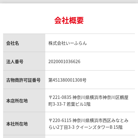
カルティエ買取
24金買取
エメラルド買取
ロレックス サブマリーナー買取
ルイ・ヴィトン買取の参考価格一覧
ティファニー買取
24金の相場価格情報
サファイア買取
ロレックス GMTマスター買取
エルメス買取
ブルガリ買取
18金買取
ルビー買取
ロレックス エクスプローラー買取
会社概要
エルメス バーキン買取
ヴァンクリーフ＆アーペル買取
18金の相場価格情報
ヒスイ買取
ロレックス デイトジャスト買取
エルメス ケリー買取
ハリーウィンストン買取
金のアクセサリー買取
オパール買取
ロレックス 買取の参考価格一覧
エルメス買取の参考価格一覧
クロムハーツ買取
金貨買取
トパーズ買取
パテック フィリップ買取
シャネル買取
フレッド買取
貴金属買取
タンザナイト買取
パテック フィリップノーチラス買取
シャネル マトラッセ買取
ショーメ買取
会社名
株式会社いーふらん
プラチナ買取
アメジスト買取
オーデマ ピゲ買取
シャネル買取の参考価格一覧
ショパール買取
銀・シルバー買取
パライバトルマリン買取
オーデマ ピゲ ロイヤルオーク買取
ディオール買取
タサキ買取
パラジウム買取
キャッツアイ買取
ヴァシュロン・コンスタンタン買取
セリーヌ買取
法人番号
2020001036626
ダミアーニ買取
アレキサンドライト買取
A.ランゲ&ゾーネ買取
フェンディ買取
ピアジェ買取
ガーネット買取
ブレゲ買取
グッチ買取
ブシュロン買取
アクアマリン買取
オメガ買取
プラダ買取
古物商許可証番号
第451380001308号
モーブッサン買取
ウブロ買取
ミキモト買取
IWC買取
グラフ買取
〒221-0835 神奈川県横浜市神奈川区鶴屋
カルティエ買取
本店所在地
フランク ミュラー買取
町3-33-7 若葉ビル1階
リシャール・ミル買取
タグ・ホイヤー買取
〒220-6115 神奈川県横浜市西区みなとみ
パネライ買取
本社所在地
らい2丁目3-3 クイーンズタワーB 15階
チューダー（チュードル）買取