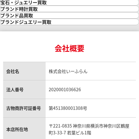
金買取
宝石・ジュエリー買取
金の相場価格情報
宝石・ジュエリー買取
ブランド時計買取
金の参考買取価格一覧
ダイヤモンド買取
時計買取
ブランド品買取
インゴット買取
ダイヤモンド・宝石の参考価格一覧
ロレックス買取
ブランド買取
ブランドジュエリー買取
インゴットの相場価格情報
リング・結婚指輪買取
ロレックス デイトナ買取
ルイ・ヴィトン買取
カルティエ買取
24金買取
エメラルド買取
ロレックス サブマリーナー買取
ルイ・ヴィトン買取の参考価格一覧
ティファニー買取
24金の相場価格情報
サファイア買取
ロレックス GMTマスター買取
エルメス買取
ブルガリ買取
18金買取
ルビー買取
ロレックス エクスプローラー買取
会社概要
エルメス バーキン買取
ヴァンクリーフ＆アーペル買取
18金の相場価格情報
ヒスイ買取
ロレックス デイトジャスト買取
エルメス ケリー買取
ハリーウィンストン買取
金のアクセサリー買取
オパール買取
ロレックス 買取の参考価格一覧
エルメス買取の参考価格一覧
クロムハーツ買取
金貨買取
トパーズ買取
パテック フィリップ買取
シャネル買取
フレッド買取
貴金属買取
タンザナイト買取
パテック フィリップノーチラス買取
シャネル マトラッセ買取
ショーメ買取
会社名
株式会社いーふらん
プラチナ買取
アメジスト買取
オーデマ ピゲ買取
シャネル買取の参考価格一覧
ショパール買取
銀・シルバー買取
パライバトルマリン買取
オーデマ ピゲ ロイヤルオーク買取
ディオール買取
タサキ買取
パラジウム買取
キャッツアイ買取
ヴァシュロン・コンスタンタン買取
セリーヌ買取
法人番号
2020001036626
ダミアーニ買取
アレキサンドライト買取
A.ランゲ&ゾーネ買取
フェンディ買取
ピアジェ買取
ガーネット買取
ブレゲ買取
グッチ買取
ブシュロン買取
アクアマリン買取
オメガ買取
プラダ買取
古物商許可証番号
第451380001308号
モーブッサン買取
ウブロ買取
ミキモト買取
IWC買取
グラフ買取
〒221-0835 神奈川県横浜市神奈川区鶴屋
カルティエ買取
本店所在地
フランク ミュラー買取
町3-33-7 若葉ビル1階
リシャール・ミル買取