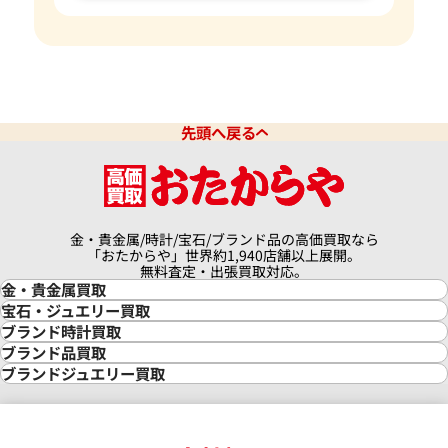
先頭へ戻る
金・貴金属/時計/宝石/ブランド品の高価買取なら
「おたからや」世界約1,940店舗以上展開。
無料査定・出張買取対応。
金・貴金属買取
金買取
宝石・ジュエリー買取
金の相場価格情報
宝石・ジュエリー買取
ブランド時計買取
金の参考買取価格一覧
ダイヤモンド買取
時計買取
ブランド品買取
インゴット買取
ダイヤモンド・宝石の参考価格一覧
ロレックス買取
ブランド買取
ブランドジュエリー買取
インゴットの相場価格情報
リング・結婚指輪買取
ロレックス デイトナ買取
ルイ・ヴィトン買取
カルティエ買取
24金買取
エメラルド買取
ロレックス サブマリーナー買取
ルイ・ヴィトン買取の参考価格一覧
ティファニー買取
24金の相場価格情報
サファイア買取
ロレックス GMTマスター買取
エルメス買取
ブルガリ買取