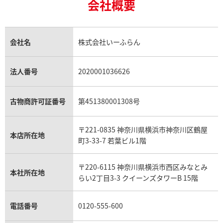
18金買取
ルビー買取
ロレックス エクスプローラー買取
会社概要
エルメス バーキン買取
ヴァンクリーフ＆アーペル買取
18金の相場価格情報
ヒスイ買取
ロレックス デイトジャスト買取
エルメス ケリー買取
ハリーウィンストン買取
金のアクセサリー買取
オパール買取
ロレックス 買取の参考価格一覧
エルメス買取の参考価格一覧
クロムハーツ買取
金貨買取
トパーズ買取
パテック フィリップ買取
シャネル買取
フレッド買取
貴金属買取
タンザナイト買取
パテック フィリップノーチラス買取
シャネル マトラッセ買取
ショーメ買取
会社名
株式会社いーふらん
プラチナ買取
アメジスト買取
オーデマ ピゲ買取
シャネル買取の参考価格一覧
ショパール買取
銀・シルバー買取
パライバトルマリン買取
オーデマ ピゲ ロイヤルオーク買取
ディオール買取
タサキ買取
パラジウム買取
キャッツアイ買取
ヴァシュロン・コンスタンタン買取
セリーヌ買取
法人番号
2020001036626
ダミアーニ買取
アレキサンドライト買取
A.ランゲ&ゾーネ買取
フェンディ買取
ピアジェ買取
ガーネット買取
ブレゲ買取
グッチ買取
ブシュロン買取
アクアマリン買取
オメガ買取
プラダ買取
古物商許可証番号
第451380001308号
モーブッサン買取
ウブロ買取
ミキモト買取
IWC買取
グラフ買取
〒221-0835 神奈川県横浜市神奈川区鶴屋
カルティエ買取
本店所在地
フランク ミュラー買取
町3-33-7 若葉ビル1階
リシャール・ミル買取
タグ・ホイヤー買取
〒220-6115 神奈川県横浜市西区みなとみ
パネライ買取
本社所在地
らい2丁目3-3 クイーンズタワーB 15階
チューダー（チュードル）買取
電話番号
0120-555-600