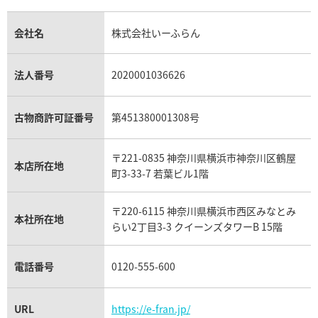
金のアクセサリー買取
オパール買取
ロレックス 買取の参考価格一覧
エルメス買取の参考価格一覧
クロムハーツ買取
金貨買取
トパーズ買取
パテック フィリップ買取
シャネル買取
フレッド買取
貴金属買取
タンザナイト買取
パテック フィリップノーチラス買取
シャネル マトラッセ買取
ショーメ買取
会社名
株式会社いーふらん
プラチナ買取
アメジスト買取
オーデマ ピゲ買取
シャネル買取の参考価格一覧
ショパール買取
銀・シルバー買取
パライバトルマリン買取
オーデマ ピゲ ロイヤルオーク買取
ディオール買取
タサキ買取
パラジウム買取
キャッツアイ買取
ヴァシュロン・コンスタンタン買取
セリーヌ買取
法人番号
2020001036626
ダミアーニ買取
アレキサンドライト買取
A.ランゲ&ゾーネ買取
フェンディ買取
ピアジェ買取
ガーネット買取
ブレゲ買取
グッチ買取
ブシュロン買取
アクアマリン買取
オメガ買取
プラダ買取
古物商許可証番号
第451380001308号
モーブッサン買取
ウブロ買取
ミキモト買取
IWC買取
グラフ買取
〒221-0835 神奈川県横浜市神奈川区鶴屋
カルティエ買取
本店所在地
フランク ミュラー買取
町3-33-7 若葉ビル1階
リシャール・ミル買取
タグ・ホイヤー買取
〒220-6115 神奈川県横浜市西区みなとみ
パネライ買取
本社所在地
らい2丁目3-3 クイーンズタワーB 15階
チューダー（チュードル）買取
電話番号
0120-555-600
URL
https://e-fran.jp/