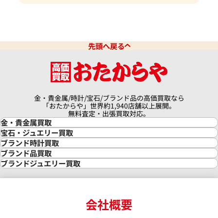
先頭へ戻る
金・貴金属/時計/宝石/ブランド品の高価買取なら
「おたからや」世界約1,940店舗以上展開。
無料査定・出張買取対応。
金・貴金属買取
金買取
宝石・ジュエリー買取
金の相場価格情報
宝石・ジュエリー買取
ブランド時計買取
金の参考買取価格一覧
ダイヤモンド買取
時計買取
ブランド品買取
インゴット買取
ダイヤモンド・宝石の参考価格一覧
ロレックス買取
ブランド買取
ブランドジュエリー買取
インゴットの相場価格情報
リング・結婚指輪買取
ロレックス デイトナ買取
ルイ・ヴィトン買取
カルティエ買取
24金買取
エメラルド買取
ロレックス サブマリーナー買取
ルイ・ヴィトン買取の参考価格一覧
ティファニー買取
24金の相場価格情報
サファイア買取
ロレックス GMTマスター買取
エルメス買取
ブルガリ買取
18金買取
ルビー買取
ロレックス エクスプローラー買取
会社概要
エルメス バーキン買取
ヴァンクリーフ＆アーペル買取
18金の相場価格情報
ヒスイ買取
ロレックス デイトジャスト買取
エルメス ケリー買取
ハリーウィンストン買取