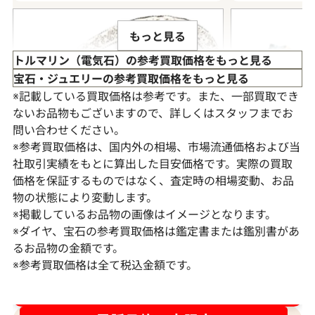
もっと見る
トルマリン（電気石）の参考買取価格をもっと見る
宝石・ジュエリーの参考買取価格をもっと見る
※記載している買取価格は参考です。また、一部買取でき
ないお品物もございますので、詳しくはスタッフまでお
問い合わせください。
※参考買取価格は、国内外の相場、市場流通価格および当
社取引実績をもとに算出した目安価格です。実際の買取
価格を保証するものではなく、査定時の相場変動、お品
物の状態により変動します。
※掲載しているお品物の画像はイメージとなります。
K18WG ピンクトルマリン・ダイヤモンド
Pt950K18[P
※ダイヤ、宝石の参考買取価格は鑑定書または鑑別書があ
4.94・0.77ct
色石 リング S5.36 
るお品物の金額です。
※参考買取価格は全て税込金額です。
参考買取価格
参考買取価格
257,000
円
250,000
円
2026年4月10日時点
2024年2月10日
ダイヤ･宝石買取強化中！売るなら今！