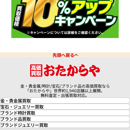
先頭へ戻る
金・貴金属/時計/宝石/ブランド品の高価買取なら
「おたからや」世界約1,940店舗以上展開。
無料査定・出張買取対応。
金・貴金属買取
金買取
宝石・ジュエリー買取
金の相場価格情報
宝石・ジュエリー買取
ブランド時計買取
金の参考買取価格一覧
ダイヤモンド買取
時計買取
ブランド品買取
インゴット買取
ダイヤモンド・宝石の参考価格一覧
ロレックス買取
ブランド買取
ブランドジュエリー買取
インゴットの相場価格情報
リング・結婚指輪買取