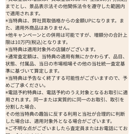
までとし、景品表示法その他関係法令を遵守した範囲内
で適用されます。
※当特典は、弊社買取価格からの金額UPになります。ま
た、適用外商品はありません。
※他キャンペーンとの併用は可能ですが、増額分の合計上
限は10万円(税込)となります。
※当特典は適用対象外の店舗がございます。
※通常査定額は、当特典の適用有無にかかわらず、品目、
状態、付属品、当日の市場相場その他の当社統一査定基
準に基づいて算定します。
※当特典は予告なく終了する可能性がございますので、予
めご了承ください。
※電話予約特典は、電話予約のうえ対象となるお取引に適
Pt･Pm900 トルマリンキャッツアイ・ダ
Pt900/Pt85
用されます。同一または実質的に同一のお取引、取引を
イヤモンド リング 18.69・2.05ct
6.15・D0.43ct
分割した場合、
参考買取価格
参考買取価格
その他当特典の趣旨に反する利用と当社が合理的に判断
178,000
円
107,000
円
した場合は、適用対象外となる場合がございます。
2026年6月10日時点
2026年1月10日
※ご不明な点がございましたら査定員またはお電話にてお