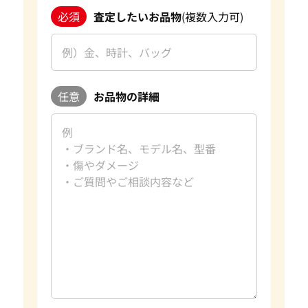
必須
査定したいお品物
(複数入力可)
任意
お品物の詳細