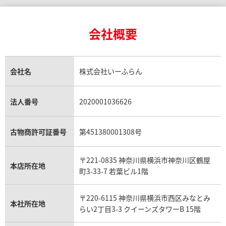
ロレックス デイトナ買取
ルイ・ヴィトン買取
カルティエ買取
24金買取
エメラルド買取
ロレックス サブマリーナー買取
ルイ・ヴィトン買取の参考価格一覧
ティファニー買取
24金の相場価格情報
サファイア買取
ロレックス GMTマスター買取
エルメス買取
ブルガリ買取
18金買取
ルビー買取
ロレックス エクスプローラー買取
会社概要
エルメス バーキン買取
ヴァンクリーフ＆アーペル買取
18金の相場価格情報
ヒスイ買取
ロレックス デイトジャスト買取
エルメス ケリー買取
ハリーウィンストン買取
金のアクセサリー買取
オパール買取
ロレックス 買取の参考価格一覧
エルメス買取の参考価格一覧
クロムハーツ買取
金貨買取
トパーズ買取
パテック フィリップ買取
シャネル買取
フレッド買取
貴金属買取
タンザナイト買取
パテック フィリップノーチラス買取
シャネル マトラッセ買取
ショーメ買取
会社名
株式会社いーふらん
プラチナ買取
アメジスト買取
オーデマ ピゲ買取
シャネル買取の参考価格一覧
ショパール買取
銀・シルバー買取
パライバトルマリン買取
オーデマ ピゲ ロイヤルオーク買取
ディオール買取
タサキ買取
パラジウム買取
キャッツアイ買取
ヴァシュロン・コンスタンタン買取
セリーヌ買取
法人番号
2020001036626
ダミアーニ買取
アレキサンドライト買取
A.ランゲ&ゾーネ買取
フェンディ買取
ピアジェ買取
ガーネット買取
ブレゲ買取
グッチ買取
ブシュロン買取
アクアマリン買取
オメガ買取
プラダ買取
古物商許可証番号
第451380001308号
モーブッサン買取
ウブロ買取
ミキモト買取
IWC買取
グラフ買取
〒221-0835 神奈川県横浜市神奈川区鶴屋
カルティエ買取
本店所在地
フランク ミュラー買取
町3-33-7 若葉ビル1階
リシャール・ミル買取
タグ・ホイヤー買取
〒220-6115 神奈川県横浜市西区みなとみ
パネライ買取
本社所在地
らい2丁目3-3 クイーンズタワーB 15階
チューダー（チュードル）買取