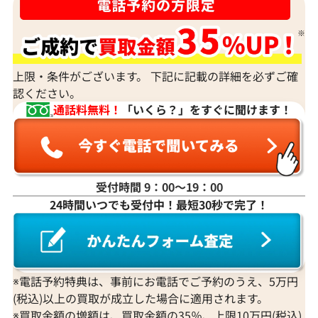
上限・条件がございます。 下記に記載の詳細を必ずご確
認ください。
通話料無料！
「いくら？」をすぐに聞けます！
受付時間 9：00〜19：00
24時間いつでも受付中！最短30秒で完了！
Pt･Pm900 トルマリン・ダイヤモンド
Pt900/Pt85
1.13・D0.08ct
モンド ネックレ
4.89・D1.65・D0
参考買取価格
参考買取価格
※電話予約特典は、事前にお電話でご予約のうえ、5万円
244,000
円
206,000
円
(税込)以上の買取が成立した場合に適用されます。
2026年7月11日時点
2026年3月10日
※買取金額の増額は、買取金額の35％、上限10万円(税込)