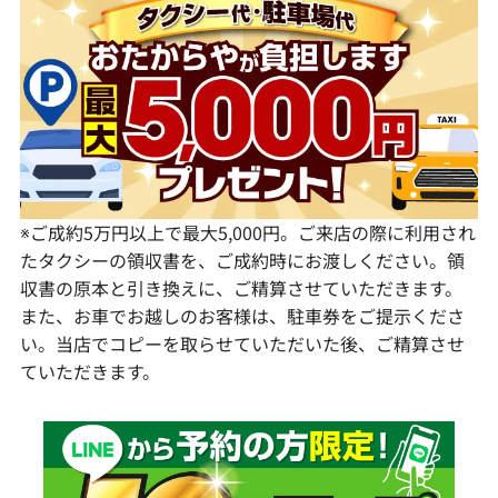
群馬県
岐阜県
兵庫県
広島県
愛媛県
佐賀県
静岡県
奈良県
山口県
長崎県
愛知県
和歌山県
熊本県
大分県
宮崎県
鹿児島県
※ご成約5万円以上で最大5,000円。ご来店の際に利用され
たタクシーの領収書を、ご成約時にお渡しください。領
収書の原本と引き換えに、ご精算させていただきます。
また、お車でお越しのお客様は、駐車券をご提示くださ
い。当店でコピーを取らせていただいた後、ご精算させ
ていただきます。