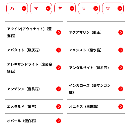
ハ
マ
ヤ
ラ
ワ
アウイン(アウイナイト)（藍
アクアマリン（藍玉）
宝石）
アパタイト（燐灰石）
アメシスト（紫水晶）
アレキサンドライト（変彩金
アンダルサイト（紅柱石）
緑石）
インカローズ（菱マンガン
アンデシン（曹長石）
鉱）
エメラルド（翠玉）
オニキス（黒瑪瑙）
オパール（蛋白石）