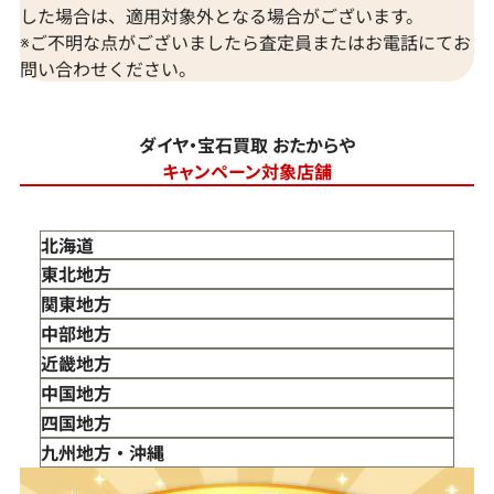
した場合は、適用対象外となる場合がございます。
※ご不明な点がございましたら査定員またはお電話にてお
問い合わせください。
ダイヤ・宝石買取 おたからや
キャンペーン対象店舗
北海道
東北地方
青森県
関東地方
岩手県
東京都
中部地方
宮城県
神奈川県
新潟県
近畿地方
秋田県
埼玉県
富山県
三重県
中国地方
山形県
千葉県
石川県
滋賀県
鳥取県
四国地方
福島県
茨城県
山梨県
京都府
島根県
徳島県
九州地方・沖縄
栃木県
長野県
大阪府
岡山県
香川県
福岡県