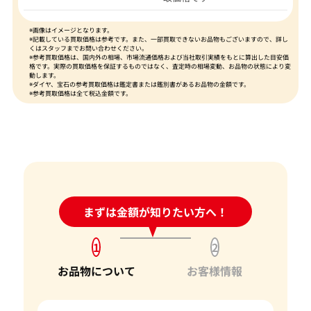
※画像はイメージとなります。
※記載している買取価格は参考です。また、一部買取できないお品物もございますので、詳し
くはスタッフまでお問い合わせください。
※参考買取価格は、国内外の相場、市場流通価格および当社取引実績をもとに算出した目安価
格です。実際の買取価格を保証するものではなく、査定時の相場変動、お品物の状態により変
動します。
※ダイヤ、宝石の参考買取価格は鑑定書または鑑別書があるお品物の金額です。
※参考買取価格は全て税込金額です。
24時間受付中!
まずは金額が知りたい方へ！
問い合わせフォーム
1
2
お品物について
お客様情報