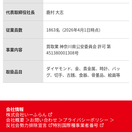
代表取締役社長
鹿村 大志
従業員数
1863名（2026年4月1日時点）
買取業 神奈川県公安委員会 許可 第
事業内容
451380001308号
ダイヤモンド、金、貴金属、時計、バッ
取扱品目
グ、切手、古銭、食器、骨董品、絵画等
会社情報
株式会社いーふらん
会社概要
お問い合わせ
プライバシーポリシー
反社会勢力排除宣言
特別国際種事業者番号