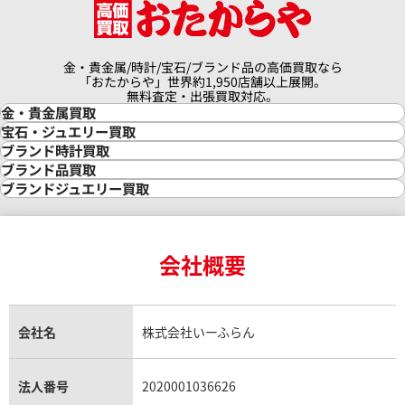
金・貴金属/時計/宝石/ブランド品の高価買取なら
「おたからや」世界約1,950店舗以上展開。
無料査定・出張買取対応。
金・貴金属買取
金買取
宝石・ジュエリー買取
金の相場価格情報
宝石・ジュエリー買取
ブランド時計買取
金の参考買取価格一覧
ダイヤモンド買取
時計買取
ブランド品買取
インゴット買取
ダイヤモンド・宝石の参考価格一覧
ロレックス買取
ブランド買取
ブランドジュエリー買取
インゴットの相場価格情報
リング・結婚指輪買取
ロレックス デイトナ買取
ルイ・ヴィトン買取
カルティエ買取
24金買取
エメラルド買取
ロレックス サブマリーナー買取
ルイ・ヴィトン買取の参考価格一覧
ティファニー買取
24金の相場価格情報
サファイア買取
ロレックス GMTマスター買取
エルメス買取
ブルガリ買取
18金買取
ルビー買取
ロレックス エクスプローラー買取
会社概要
エルメス バーキン買取
ヴァンクリーフ＆アーペル買取
18金の相場価格情報
ヒスイ買取
ロレックス デイトジャスト買取
エルメス ケリー買取
ハリーウィンストン買取
金のアクセサリー買取
オパール買取
ロレックス 買取の参考価格一覧
エルメス買取の参考価格一覧
クロムハーツ買取
金貨買取
トパーズ買取
パテック フィリップ買取
シャネル買取
フレッド買取
貴金属買取
タンザナイト買取
パテック フィリップノーチラス買取
シャネル マトラッセ買取
ショーメ買取
会社名
株式会社いーふらん
プラチナ買取
アメジスト買取
オーデマ ピゲ買取
シャネル買取の参考価格一覧
ショパール買取
銀・シルバー買取
パライバトルマリン買取
オーデマ ピゲ ロイヤルオーク買取
ディオール買取
タサキ買取
パラジウム買取
キャッツアイ買取
ヴァシュロン・コンスタンタン買取
セリーヌ買取
法人番号
2020001036626
ダミアーニ買取
アレキサンドライト買取
A.ランゲ&ゾーネ買取
フェンディ買取