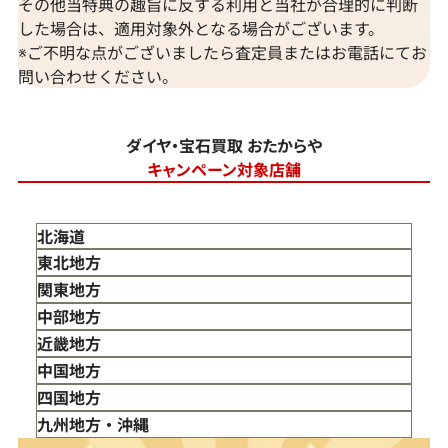
その他当特典の趣旨に反する利用と当社が合理的に判断
した場合は、適用対象外となる場合がございます。
※ご不明な点がございましたら査定員またはお電話にてお
問い合わせください。
ダイヤ・宝石買取 おたからや
キャンペーン対象店舗
北海道
東北地方
青森県
関東地方
岩手県
東京都
中部地方
宮城県
神奈川県
新潟県
近畿地方
秋田県
埼玉県
富山県
三重県
中国地方
山形県
千葉県
石川県
滋賀県
鳥取県
四国地方
福島県
茨城県
山梨県
京都府
島根県
徳島県
九州地方・沖縄
栃木県
長野県
大阪府