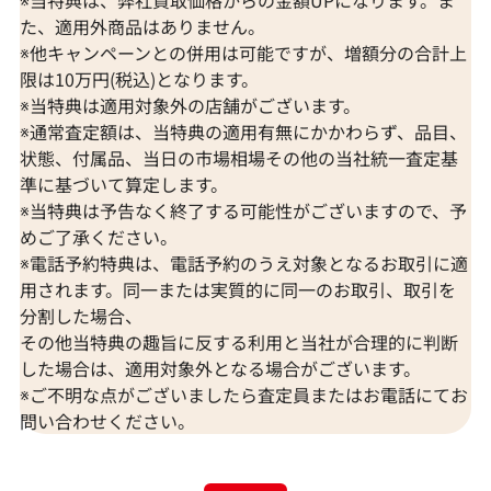
た、適用外商品はありません。
※他キャンペーンとの併用は可能ですが、増額分の合計上
限は10万円(税込)となります。
※当特典は適用対象外の店舗がございます。
※通常査定額は、当特典の適用有無にかかわらず、品目、
状態、付属品、当日の市場相場その他の当社統一査定基
Pt･Pm850 ダイヤモンド ネックレス/ペン
Pt･Pm850 
準に基づいて算定します。
ダントトップ 3ct
ダントトップ 5c
※当特典は予告なく終了する可能性がございますので、予
めご了承ください。
参考買取価格
参考買取価格
※電話予約特典は、電話予約のうえ対象となるお取引に適
201,000
円
198,000
円
2026年6月11日時点
2026年7月11日
用されます。同一または実質的に同一のお取引、取引を
分割した場合、
その他当特典の趣旨に反する利用と当社が合理的に判断
した場合は、適用対象外となる場合がございます。
※ご不明な点がございましたら査定員またはお電話にてお
問い合わせください。