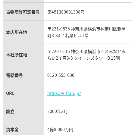
ピアジェ買取
ガーネット買取
ブレゲ買取
グッチ買取
ブシュロン買取
アクアマリン買取
オメガ買取
プラダ買取
古物商許可証番号
第451380001308号
モーブッサン買取
ウブロ買取
ミキモト買取
IWC買取
グラフ買取
〒221-0835 神奈川県横浜市神奈川区鶴屋
カルティエ買取
本店所在地
フランク ミュラー買取
町3-33-7 若葉ビル1階
リシャール・ミル買取
タグ・ホイヤー買取
〒220-6115 神奈川県横浜市西区みなとみ
パネライ買取
本社所在地
らい2丁目3-3 クイーンズタワーB 15階
チューダー（チュードル）買取
電話番号
0120-555-600
URL
https://e-fran.jp/
設立
2000年3月
資本金
4億8,000万円