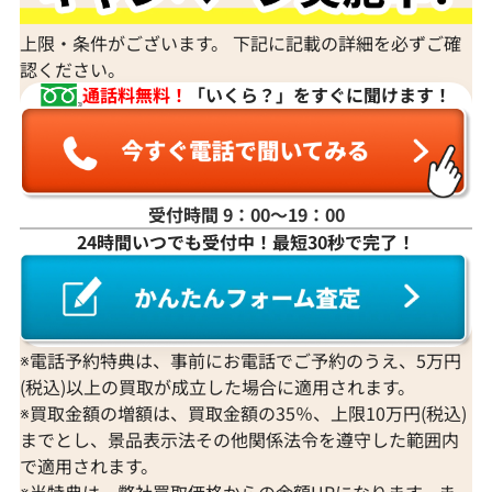
上限・条件がございます。 下記に記載の詳細を必ずご確
認ください。
通話料無料！
「いくら？」をすぐに聞けます！
受付時間 9：00〜19：00
K18WG ダイヤモンド ネックレス 3.31ct
K18 ダイヤモンド
24時間いつでも受付中！最短30秒で完了！
参考買取価格
参考買取価格
1,274,000
円
1,251,000
円
2026年3月11日時点
2026年2月11日
※電話予約特典は、事前にお電話でご予約のうえ、5万円
(税込)以上の買取が成立した場合に適用されます。
※買取金額の増額は、買取金額の35％、上限10万円(税込)
までとし、景品表示法その他関係法令を遵守した範囲内
で適用されます。
※当特典は、弊社買取価格からの金額UPになります。ま