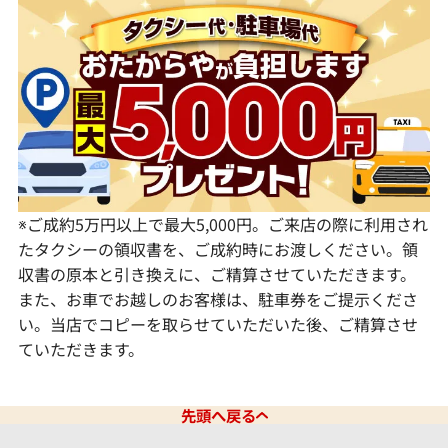
岡山県
香川県
福岡県
群馬県
岐阜県
兵庫県
広島県
愛媛県
佐賀県
静岡県
奈良県
山口県
長崎県
愛知県
和歌山県
熊本県
大分県
宮崎県
鹿児島県
※ご成約5万円以上で最大5,000円。ご来店の際に利用され
たタクシーの領収書を、ご成約時にお渡しください。領
収書の原本と引き換えに、ご精算させていただきます。
また、お車でお越しのお客様は、駐車券をご提示くださ
い。当店でコピーを取らせていただいた後、ご精算させ
ていただきます。
先頭へ戻る