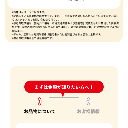
※画像はイメージとなります。
※記載している買取価格は参考です。また、一部買取できないお品物もございますので、詳し
くはスタッフまでお問い合わせください。
※参考買取価格は、国内外の相場、市場流通価格および当社取引実績をもとに算出した目安価
格です。実際の買取価格を保証するものではなく、査定時の相場変動、お品物の状態により変
動します。
※ダイヤ、宝石の参考買取価格は鑑定書または鑑別書があるお品物の金額です。
※参考買取価格は全て税込金額です。
24時間受付中!
まずは金額が知りたい方へ！
問い合わせフォーム
1
2
お品物について
お客様情報