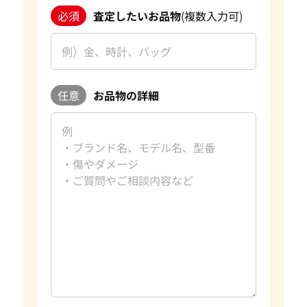
必須
査定したいお品物
(複数入力可)
任意
お品物の詳細