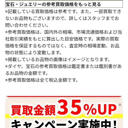
宝石・ジュエリーの参考買取価格をもっと見る
※記載している買取価格は参考です。また、一部買取でき
ないお品物もございますので、詳しくはスタッフまでお
問い合わせください。
※参考買取価格は、国内外の相場、市場流通価格および当
社取引実績をもとに算出した目安価格です。実際の買取
価格を保証するものではなく、査定時の相場変動、お品
物の状態により変動します。
※掲載しているお品物の画像はイメージとなります。
Pt･Pm900 ダイヤモンド ネックレス
K18 ダイヤモ
※ダイヤ、宝石の参考買取価格は鑑定書または鑑別書があ
17.45ct
6ct
るお品物の金額です。
※参考買取価格は全て税込金額です。
参考買取価格
参考買取価格
1,523,000
円
1,308,000
円
2026年2月11日時点
2026年2月11日
ダイヤ･宝石買取強化中！売るなら今！