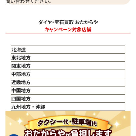
問い合わせください。
ダイヤ・宝石買取 おたからや
キャンペーン対象店舗
北海道
東北地方
青森県
関東地方
岩手県
東京都
中部地方
宮城県
神奈川県
新潟県
近畿地方
秋田県
埼玉県
富山県
三重県
中国地方
山形県
千葉県
石川県
滋賀県
鳥取県
四国地方
福島県
茨城県
山梨県
京都府
島根県
徳島県
九州地方・沖縄
栃木県
長野県
大阪府
岡山県
香川県
福岡県
群馬県
岐阜県
兵庫県
広島県
愛媛県
佐賀県
静岡県
奈良県
山口県
長崎県