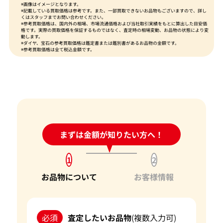
※画像はイメージとなります。
※記載している買取価格は参考です。また、一部買取できないお品物もございますので、詳し
くはスタッフまでお問い合わせください。
※参考買取価格は、国内外の相場、市場流通価格および当社取引実績をもとに算出した目安価
格です。実際の買取価格を保証するものではなく、査定時の相場変動、お品物の状態により変
動します。
※ダイヤ、宝石の参考買取価格は鑑定書または鑑別書があるお品物の金額です。
※参考買取価格は全て税込金額です。
24時間受付中!
まずは金額が知りたい方へ！
問い合わせフォーム
1
2
お品物について
お客様情報
必須
査定したいお品物
(複数入力可)