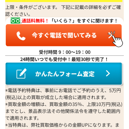
上限・条件がございます。 下記に記載の詳細を必ずご確
認ください。
通話料無料！
「いくら？」をすぐに聞けます！
受付時間 9：00〜19：00
24時間いつでも受付中！最短30秒で完了！
Pt･Pm900 スフェーン・ダイヤモンド リ
Pt･Pm900 
ング 1.74 ct D0.11 ct
ング 2.16 ct 0.61
参考買取価格
参考買取価格
※電話予約特典は、事前にお電話でご予約のうえ、5万円
ASK
ASK
(税込)以上の買取が成立した場合に適用されます。
※買取金額の増額は、買取金額の35％、上限10万円(税込)
2022年4月11日時点
2023年12月10
までとし、景品表示法その他関係法令を遵守した範囲内
で適用されます。
※当特典は、弊社買取価格からの金額UPになります。ま