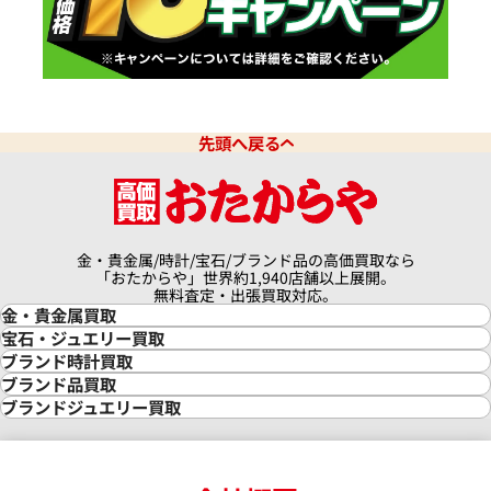
先頭へ戻る
金・貴金属/時計/宝石/ブランド品の高価買取なら
「おたからや」世界約1,940店舗以上展開。
無料査定・出張買取対応。
金・貴金属買取
金買取
宝石・ジュエリー買取
金の相場価格情報
宝石・ジュエリー買取
ブランド時計買取
金の参考買取価格一覧
ダイヤモンド買取
時計買取
ブランド品買取
インゴット買取
ダイヤモンド・宝石の参考価格一覧
ロレックス買取
ブランド買取
ブランドジュエリー買取
インゴットの相場価格情報
リング・結婚指輪買取
ロレックス デイトナ買取
ルイ・ヴィトン買取
カルティエ買取
24金買取
エメラルド買取
ロレックス サブマリーナー買取
ルイ・ヴィトン買取の参考価格一覧
ティファニー買取
24金の相場価格情報
サファイア買取
ロレックス GMTマスター買取
エルメス買取
ブルガリ買取
18金買取