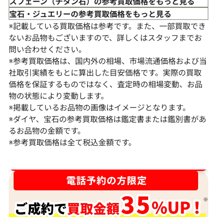
スフェーン（チタン石）の参考買取価格をもっと見る
宝石・ジュエリーの参考買取価格をもっと見る
※記載している買取価格は参考です。また、一部買取でき
ないお品物もございますので、詳しくはスタッフまでお
問い合わせください。
※参考買取価格は、国内外の相場、市場流通価格および当
社取引実績をもとに算出した目安価格です。実際の買取
価格を保証するものではなく、査定時の相場変動、お品
物の状態により変動します。
※掲載しているお品物の画像はイメージとなります。
Pt･Pm900 スフェーン・ダイヤモンド リ
Pt･Pm900 
※ダイヤ、宝石の参考買取価格は鑑定書または鑑別書があ
ング 0.84・D0.17ct
ング 3.05 ct D0.4
るお品物の金額です。
※参考買取価格は全て税込金額です。
参考買取価格
参考買取価格
ASK
ダイヤ･宝石買取強化中！売るなら今！
37,000
円
2025年9月10日時点
2022年5月10日