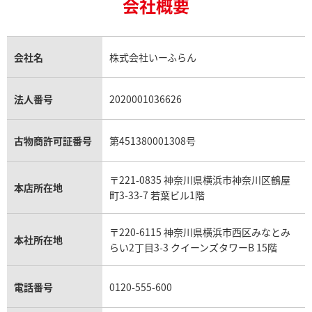
ルビー買取
ロレックス エクスプローラー買取
会社概要
エルメス バーキン買取
ヴァンクリーフ＆アーペル買取
18金の相場価格情報
ヒスイ買取
ロレックス デイトジャスト買取
エルメス ケリー買取
ハリーウィンストン買取
金のアクセサリー買取
オパール買取
ロレックス 買取の参考価格一覧
エルメス買取の参考価格一覧
クロムハーツ買取
金貨買取
トパーズ買取
パテック フィリップ買取
シャネル買取
フレッド買取
貴金属買取
タンザナイト買取
パテック フィリップノーチラス買取
シャネル マトラッセ買取
ショーメ買取
会社名
株式会社いーふらん
プラチナ買取
アメジスト買取
オーデマ ピゲ買取
シャネル買取の参考価格一覧
ショパール買取
銀・シルバー買取
パライバトルマリン買取
オーデマ ピゲ ロイヤルオーク買取
ディオール買取
タサキ買取
パラジウム買取
キャッツアイ買取
ヴァシュロン・コンスタンタン買取
セリーヌ買取
法人番号
2020001036626
ダミアーニ買取
アレキサンドライト買取
A.ランゲ&ゾーネ買取
フェンディ買取
ピアジェ買取
ガーネット買取
ブレゲ買取
グッチ買取
ブシュロン買取
アクアマリン買取
オメガ買取
プラダ買取
古物商許可証番号
第451380001308号
モーブッサン買取
ウブロ買取
ミキモト買取
IWC買取
グラフ買取
〒221-0835 神奈川県横浜市神奈川区鶴屋
カルティエ買取
本店所在地
フランク ミュラー買取
町3-33-7 若葉ビル1階
リシャール・ミル買取
タグ・ホイヤー買取
〒220-6115 神奈川県横浜市西区みなとみ
パネライ買取
本社所在地
らい2丁目3-3 クイーンズタワーB 15階
チューダー（チュードル）買取
電話番号
0120-555-600