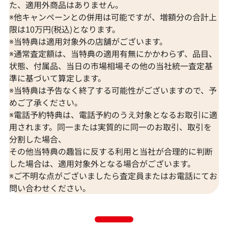
た、適用外商品はありません。
※他キャンペーンとの併用は可能ですが、増額分の合計上
限は10万円(税込)となります。
※当特典は適用対象外の店舗がございます。
※通常査定額は、当特典の適用有無にかかわらず、品目、
状態、付属品、当日の市場相場その他の当社統一査定基
準に基づいて算定します。
※当特典は予告なく終了する可能性がございますので、予
めご了承ください。
※電話予約特典は、電話予約のうえ対象となるお取引に適
用されます。同一または実質的に同一のお取引、取引を
Pt･Pm900 スフェーン・ダイヤモンド リ
Pt900/K18
分割した場合、
ング 1.402・D0.43ct
ング 2.2 ct D0.32
その他当特典の趣旨に反する利用と当社が合理的に判断
参考買取価格
参考買取価格
した場合は、適用対象外となる場合がございます。
ASK
ASK
※ご不明な点がございましたら査定員またはお電話にてお
問い合わせください。
2024年6月10日時点
2023年6月25日