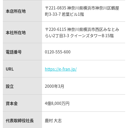
IWC買取
グラフ買取
〒221-0835 神奈川県横浜市神奈川区鶴屋
カルティエ買取
本店所在地
フランク ミュラー買取
町3-33-7 若葉ビル1階
リシャール・ミル買取
タグ・ホイヤー買取
〒220-6115 神奈川県横浜市西区みなとみ
パネライ買取
本社所在地
らい2丁目3-3 クイーンズタワーB 15階
チューダー（チュードル）買取
電話番号
0120-555-600
URL
https://e-fran.jp/
設立
2000年3月
資本金
4億8,000万円
代表取締役社長
鹿村 大志