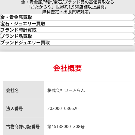
金・貴金属/時計/宝石/ブランド品の高価買取なら
「おたからや」世界約1,950店舗以上展開。
無料査定・出張買取対応。
金・貴金属買取
金買取
宝石・ジュエリー買取
金の相場価格情報
宝石・ジュエリー買取
ブランド時計買取
金の参考買取価格一覧
ダイヤモンド買取
時計買取
ブランド品買取
インゴット買取
ダイヤモンド・宝石の参考価格一覧
ロレックス買取
ブランド買取
ブランドジュエリー買取
インゴットの相場価格情報
リング・結婚指輪買取
ロレックス デイトナ買取
ルイ・ヴィトン買取
カルティエ買取
24金買取
エメラルド買取
ロレックス サブマリーナー買取
ルイ・ヴィトン買取の参考価格一覧
ティファニー買取
24金の相場価格情報
サファイア買取
ロレックス GMTマスター買取
エルメス買取
ブルガリ買取
18金買取
ルビー買取
ロレックス エクスプローラー買取
会社概要
エルメス バーキン買取
ヴァンクリーフ＆アーペル買取
18金の相場価格情報
ヒスイ買取
ロレックス デイトジャスト買取
エルメス ケリー買取
ハリーウィンストン買取
金のアクセサリー買取
オパール買取
ロレックス 買取の参考価格一覧
エルメス買取の参考価格一覧
クロムハーツ買取
金貨買取
トパーズ買取
パテック フィリップ買取
シャネル買取
フレッド買取
貴金属買取
タンザナイト買取
パテック フィリップノーチラス買取
シャネル マトラッセ買取
ショーメ買取
会社名
株式会社いーふらん
プラチナ買取
アメジスト買取
オーデマ ピゲ買取
シャネル買取の参考価格一覧
ショパール買取
銀・シルバー買取
パライバトルマリン買取
オーデマ ピゲ ロイヤルオーク買取
ディオール買取
タサキ買取
パラジウム買取
キャッツアイ買取
ヴァシュロン・コンスタンタン買取
セリーヌ買取
法人番号
2020001036626
ダミアーニ買取
アレキサンドライト買取
A.ランゲ&ゾーネ買取
フェンディ買取
ピアジェ買取
ガーネット買取
ブレゲ買取
グッチ買取
ブシュロン買取
アクアマリン買取
オメガ買取
プラダ買取
古物商許可証番号
第451380001308号
モーブッサン買取
ウブロ買取
ミキモト買取