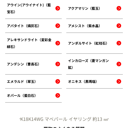
アウイン(アウイナイト)（藍
アクアマリン（藍玉）
宝石）
アパタイト（燐灰石）
アメシスト（紫水晶）
アレキサンドライト（変彩金
アンダルサイト（紅柱石）
緑石）
インカローズ（菱マンガン
アンデシン（曹長石）
鉱）
エメラルド（翠玉）
オニキス（黒瑪瑙）
オパール（蛋白石）
K18K14WG マベパール イヤリング 約13 ㎜