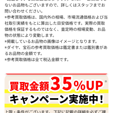
ないお品物もございますので、詳しくはスタッフまでお
問い合わせください。
※参考買取価格は、国内外の相場、市場流通価格および当
社取引実績をもとに算出した目安価格です。実際の買取
価格を保証するものではなく、査定時の相場変動、お品
物の状態により変動します。
※掲載しているお品物の画像はイメージとなります。
K18 パール・ダイヤモンド ピアス/イヤリ
K18K14WG マ
※ダイヤ、宝石の参考買取価格は鑑定書または鑑別書があ
ング 0.22・0.37ct
㎜
るお品物の金額です。
※参考買取価格は全て税込金額です。
参考買取価格
参考買取価格
106,000
円
101,000
円
2025年12月10日時点
2021年11月12
ダイヤ･宝石買取強化中！売るなら今！
上限・条件がございます。 下記に記載の詳細を必ずご確