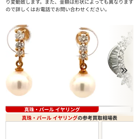
り変動致します。また、金額は形状によっても異なります
ので詳しくはお電話でお問い合わせください。
真珠・パール イヤリング
真
真珠・パール イヤリング
の参考買取相場表