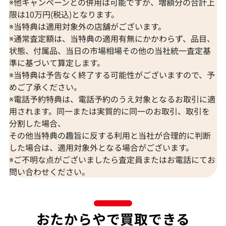
※他キャンペーンとの併用は可能ですが、増額分の合計上
限は10万円(税込)となります。
※当特典は適用対象外の店舗がございます。
※通常査定額は、当特典の適用有無にかかわらず、品目、
状態、付属品、当日の市場相場その他の当社統一査定基
準に基づいて算定します。
Pt･Pm900 パール・ダイヤモンド ピアス
K14WG パール
※当特典は予告なく終了する可能性がございますので、予
イヤリング
めご了承ください。
※電話予約特典は、電話予約のうえ対象となるお取引に適
参考買取価格
参考買取価格
用されます。同一または実質的に同一のお取引、取引を
15,000
円
13,000
円
2025年09月10日時点
2026年2月11日
分割した場合、
その他当特典の趣旨に反する利用と当社が合理的に判断
した場合は、適用対象外となる場合がございます。
※ご不明な点がございましたら査定員またはお電話にてお
問い合わせください。
おたからやで買取できる