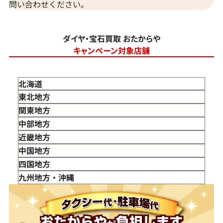
問い合わせください。
ダイヤ・宝石買取 おたからや
キャンペーン対象店舗
北海道
東北地方
青森県
関東地方
岩手県
東京都
中部地方
宮城県
神奈川県
新潟県
近畿地方
秋田県
埼玉県
富山県
三重県
中国地方
山形県
千葉県
石川県
滋賀県
鳥取県
四国地方
福島県
茨城県
山梨県
京都府
島根県
徳島県
九州地方・沖縄
栃木県
長野県
大阪府
岡山県
香川県
福岡県
群馬県
岐阜県
兵庫県
広島県
愛媛県
佐賀県
静岡県
奈良県
山口県
長崎県