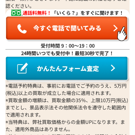
認ください。
通話料無料！
「いくら？」をすぐに聞けます！
受付時間 9：00〜19：00
K18 パール・多色石 ピアス/イヤリング
K18 パール・
24時間いつでも受付中！最短30秒で完了！
R1.45・D0.18ct
ング
参考買取価格
参考買取価格
96,000
円
36,000
円
2026年2月10日時点
2025年12月10
※電話予約特典は、事前にお電話でご予約のうえ、5万円
(税込)以上の買取が成立した場合に適用されます。
※買取金額の増額は、買取金額の35％、上限10万円(税込)
までとし、景品表示法その他関係法令を遵守した範囲内
で適用されます。
※当特典は、弊社買取価格からの金額UPになります。ま
た、適用外商品はありません。