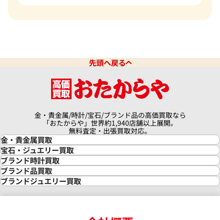
先頭へ戻る
金・貴金属/時計/宝石/ブランド品の高価買取なら
「おたからや」世界約1,940店舗以上展開。
無料査定・出張買取対応。
金・貴金属買取
金買取
宝石・ジュエリー買取
金の相場価格情報
宝石・ジュエリー買取
ブランド時計買取
金の参考買取価格一覧
ダイヤモンド買取
時計買取
ブランド品買取
インゴット買取
ダイヤモンド・宝石の参考価格一覧
ロレックス買取
ブランド買取
ブランドジュエリー買取
インゴットの相場価格情報
リング・結婚指輪買取
ロレックス デイトナ買取
ルイ・ヴィトン買取
カルティエ買取
24金買取
エメラルド買取
ロレックス サブマリーナー買取
ルイ・ヴィトン買取の参考価格一覧
ティファニー買取
24金の相場価格情報
サファイア買取
ロレックス GMTマスター買取
エルメス買取
ブルガリ買取
18金買取
ルビー買取
ロレックス エクスプローラー買取
エルメス バーキン買取
ヴァンクリーフ＆アーペル買取