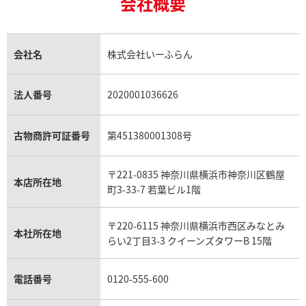
会社概要
18金の相場価格情報
ヒスイ買取
ロレックス デイトジャスト買取
エルメス ケリー買取
ハリーウィンストン買取
金のアクセサリー買取
オパール買取
ロレックス 買取の参考価格一覧
エルメス買取の参考価格一覧
クロムハーツ買取
金貨買取
トパーズ買取
パテック フィリップ買取
シャネル買取
フレッド買取
貴金属買取
タンザナイト買取
パテック フィリップノーチラス買取
シャネル マトラッセ買取
ショーメ買取
会社名
株式会社いーふらん
プラチナ買取
アメジスト買取
オーデマ ピゲ買取
シャネル買取の参考価格一覧
ショパール買取
銀・シルバー買取
パライバトルマリン買取
オーデマ ピゲ ロイヤルオーク買取
ディオール買取
タサキ買取
パラジウム買取
キャッツアイ買取
ヴァシュロン・コンスタンタン買取
セリーヌ買取
法人番号
2020001036626
ダミアーニ買取
アレキサンドライト買取
A.ランゲ&ゾーネ買取
フェンディ買取
ピアジェ買取
ガーネット買取
ブレゲ買取
グッチ買取
ブシュロン買取
アクアマリン買取
オメガ買取
プラダ買取
古物商許可証番号
第451380001308号
モーブッサン買取
ウブロ買取
ミキモト買取
IWC買取
グラフ買取
〒221-0835 神奈川県横浜市神奈川区鶴屋
カルティエ買取
本店所在地
フランク ミュラー買取
町3-33-7 若葉ビル1階
リシャール・ミル買取
タグ・ホイヤー買取
〒220-6115 神奈川県横浜市西区みなとみ
パネライ買取
本社所在地
らい2丁目3-3 クイーンズタワーB 15階
チューダー（チュードル）買取
電話番号
0120-555-600