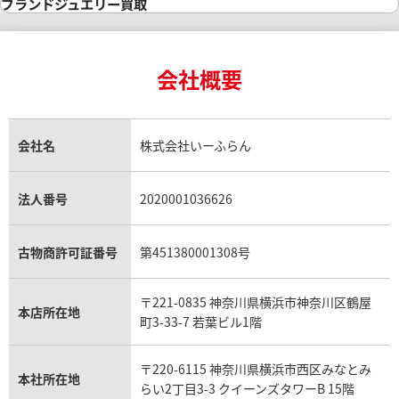
インゴット買取
ダイヤモンド・宝石の参考価格一覧
ロレックス買取
ブランド買取
ブランドジュエリー買取
インゴットの相場価格情報
リング・結婚指輪買取
ロレックス デイトナ買取
ルイ・ヴィトン買取
カルティエ買取
24金買取
エメラルド買取
ロレックス サブマリーナー買取
ルイ・ヴィトン買取の参考価格一覧
ティファニー買取
24金の相場価格情報
サファイア買取
ロレックス GMTマスター買取
エルメス買取
ブルガリ買取
18金買取
ルビー買取
ロレックス エクスプローラー買取
会社概要
エルメス バーキン買取
ヴァンクリーフ＆アーペル買取
18金の相場価格情報
ヒスイ買取
ロレックス デイトジャスト買取
エルメス ケリー買取
ハリーウィンストン買取
金のアクセサリー買取
オパール買取
ロレックス 買取の参考価格一覧
エルメス買取の参考価格一覧
クロムハーツ買取
金貨買取
トパーズ買取
パテック フィリップ買取
シャネル買取
フレッド買取
貴金属買取
タンザナイト買取
パテック フィリップノーチラス買取
シャネル マトラッセ買取
ショーメ買取
会社名
株式会社いーふらん
プラチナ買取
アメジスト買取
オーデマ ピゲ買取
シャネル買取の参考価格一覧
ショパール買取
銀・シルバー買取
パライバトルマリン買取
オーデマ ピゲ ロイヤルオーク買取
ディオール買取
タサキ買取
パラジウム買取
キャッツアイ買取
ヴァシュロン・コンスタンタン買取
セリーヌ買取
法人番号
2020001036626
ダミアーニ買取
アレキサンドライト買取
A.ランゲ&ゾーネ買取
フェンディ買取
ピアジェ買取
ガーネット買取
ブレゲ買取
グッチ買取
ブシュロン買取
アクアマリン買取
オメガ買取
プラダ買取
古物商許可証番号
第451380001308号
モーブッサン買取
ウブロ買取
ミキモト買取
IWC買取
グラフ買取
〒221-0835 神奈川県横浜市神奈川区鶴屋
カルティエ買取
本店所在地
フランク ミュラー買取
町3-33-7 若葉ビル1階
リシャール・ミル買取
タグ・ホイヤー買取
〒220-6115 神奈川県横浜市西区みなとみ
パネライ買取
本社所在地
らい2丁目3-3 クイーンズタワーB 15階
チューダー（チュードル）買取