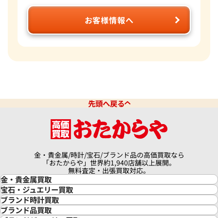
お客様情報へ
先頭へ戻る
金・貴金属/時計/宝石/ブランド品の高価買取なら
「おたからや」世界約1,940店舗以上展開。
無料査定・出張買取対応。
金・貴金属買取
金買取
宝石・ジュエリー買取
金の相場価格情報
宝石・ジュエリー買取
ブランド時計買取
金の参考買取価格一覧
ダイヤモンド買取
時計買取
ブランド品買取