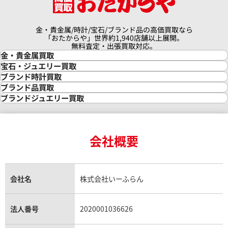
金・貴金属/時計/宝石/ブランド品の高価買取なら
「おたからや」世界約1,940店舗以上展開。
無料査定・出張買取対応。
金・貴金属買取
金買取
宝石・ジュエリー買取
金の相場価格情報
宝石・ジュエリー買取
ブランド時計買取
金の参考買取価格一覧
ダイヤモンド買取
時計買取
ブランド品買取
インゴット買取
ダイヤモンド・宝石の参考価格一覧
ロレックス買取
ブランド買取
ブランドジュエリー買取
インゴットの相場価格情報
リング・結婚指輪買取
ロレックス デイトナ買取
ルイ・ヴィトン買取
カルティエ買取
24金買取
エメラルド買取
ロレックス サブマリーナー買取
ルイ・ヴィトン買取の参考価格一覧
ティファニー買取
24金の相場価格情報
サファイア買取
ロレックス GMTマスター買取
エルメス買取
ブルガリ買取
18金買取
ルビー買取
ロレックス エクスプローラー買取
会社概要
エルメス バーキン買取
ヴァンクリーフ＆アーペル買取
18金の相場価格情報
ヒスイ買取
ロレックス デイトジャスト買取
エルメス ケリー買取
ハリーウィンストン買取
金のアクセサリー買取
オパール買取
ロレックス 買取の参考価格一覧
エルメス買取の参考価格一覧
クロムハーツ買取
金貨買取
トパーズ買取
パテック フィリップ買取
シャネル買取
フレッド買取
貴金属買取
タンザナイト買取
パテック フィリップノーチラス買取
シャネル マトラッセ買取
ショーメ買取
会社名
株式会社いーふらん
プラチナ買取
アメジスト買取
オーデマ ピゲ買取
シャネル買取の参考価格一覧
ショパール買取
銀・シルバー買取
パライバトルマリン買取
オーデマ ピゲ ロイヤルオーク買取
ディオール買取
タサキ買取
パラジウム買取
キャッツアイ買取
ヴァシュロン・コンスタンタン買取
セリーヌ買取
法人番号
2020001036626
ダミアーニ買取
アレキサンドライト買取
A.ランゲ&ゾーネ買取
フェンディ買取
ピアジェ買取