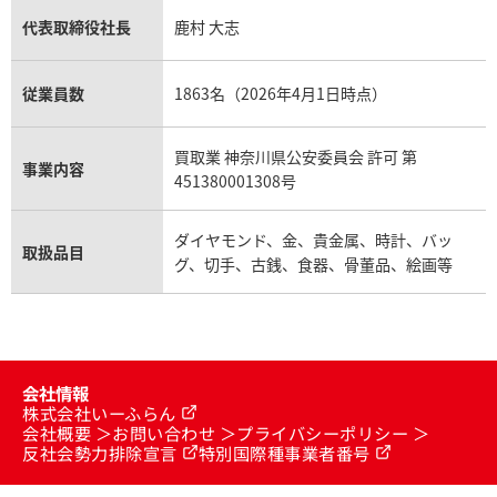
代表取締役社長
鹿村 大志
従業員数
1863名（2026年4月1日時点）
買取業 神奈川県公安委員会 許可 第
事業内容
451380001308号
ダイヤモンド、金、貴金属、時計、バッ
取扱品目
グ、切手、古銭、食器、骨董品、絵画等
会社情報
株式会社いーふらん
会社概要
お問い合わせ
プライバシーポリシー
反社会勢力排除宣言
特別国際種事業者番号