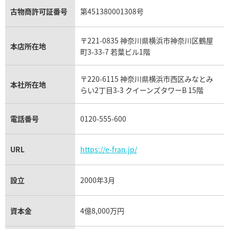
ガーネット買取
ブレゲ買取
グッチ買取
ブシュロン買取
アクアマリン買取
オメガ買取
プラダ買取
古物商許可証番号
第451380001308号
モーブッサン買取
ウブロ買取
ミキモト買取
IWC買取
グラフ買取
〒221-0835 神奈川県横浜市神奈川区鶴屋
カルティエ買取
本店所在地
フランク ミュラー買取
町3-33-7 若葉ビル1階
リシャール・ミル買取
タグ・ホイヤー買取
〒220-6115 神奈川県横浜市西区みなとみ
パネライ買取
本社所在地
らい2丁目3-3 クイーンズタワーB 15階
チューダー（チュードル）買取
電話番号
0120-555-600
URL
https://e-fran.jp/
設立
2000年3月
資本金
4億8,000万円