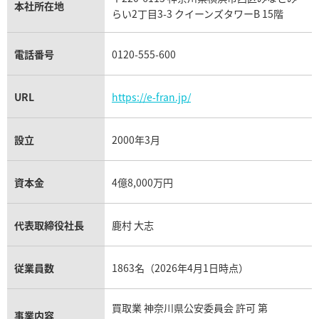
パネライ買取
本社所在地
らい2丁目3-3 クイーンズタワーB 15階
チューダー（チュードル）買取
電話番号
0120-555-600
URL
https://e-fran.jp/
設立
2000年3月
資本金
4億8,000万円
代表取締役社長
鹿村 大志
従業員数
1863名（2026年4月1日時点）
買取業 神奈川県公安委員会 許可 第
事業内容