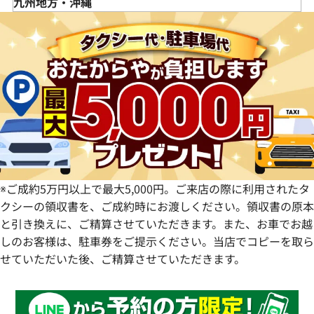
島根県
徳島県
九州地方・沖縄
栃木県
長野県
大阪府
岡山県
香川県
福岡県
群馬県
岐阜県
兵庫県
広島県
愛媛県
佐賀県
静岡県
奈良県
山口県
長崎県
愛知県
和歌山県
熊本県
大分県
宮崎県
鹿児島県
※ご成約5万円以上で最大5,000円。ご来店の際に利用されたタ
クシーの領収書を、ご成約時にお渡しください。領収書の原本
と引き換えに、ご精算させていただきます。また、お車でお越
しのお客様は、駐車券をご提示ください。当店でコピーを取ら
せていただいた後、ご精算させていただきます。