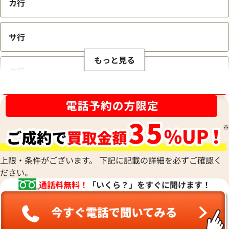
カ行
サ行
もっと見る
タ行
ブランド品買取強化中！売るなら今！
ナ行
ハ行
上限・条件がございます。 下記に記載の詳細を必ずご確認く
ださい。
マ行
通話料無料！
「いくら？」をすぐに聞けます！
ヤ行