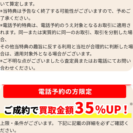
いて算定します。
※当特典は予告なく終了する可能性がございますので、予めご
了承ください。
※電話予約特典は、電話予約のうえ対象となるお取引に適用さ
れます。同一または実質的に同一のお取引、取引を分割した場
合、
その他当特典の趣旨に反する利用と当社が合理的に判断した場
合は、適用対象外となる場合がございます。
※ご不明な点がございましたら査定員またはお電話にてお問い
合わせください。
ブランド品買取強化中！売るなら今！
ヴァンクリーフ&アーペル トレフル ネッ
ヴァンクリーフ&ア
クレス
ルハンブラ ネック
参考買取価格
参考買取価格
555,000
円
276,000
円
2023年7月18日時点
2026年6月17日時
上限・条件がございます。 下記に記載の詳細を必ずご確認く
ださい。