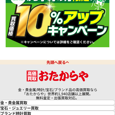
先頭へ戻る
金・貴金属/時計/宝石/ブランド品の高価買取なら
「おたからや」世界約1,940店舗以上展開。
無料査定・出張買取対応。
金・貴金属買取
金買取
宝石・ジュエリー買取
金の相場価格情報
宝石・ジュエリー買取
ブランド時計買取