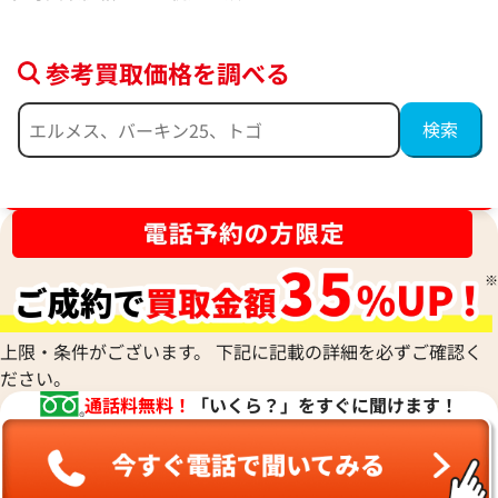
参考買取価格を調べる
ブランド品買取強化中！売るなら今！
上限・条件がございます。 下記に記載の詳細を必ずご確認く
ヴァンクリーフ&アーペル マジックアル
ヴァンクリーフ&ア
ださい。
ハンブラ ネックレス
アルハンブラ ネッ
通話料無料！
「いくら？」をすぐに聞けます！
参考買取価格
参考買取価格
855,000
円
730,000
円
2025年9月17日時点
2025年9月17日時