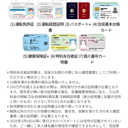
(1) 運転免許証
(2) 運転経歴証明
(3) パスポート※
(4) 住民基本台帳
書
カード
(5) 健康保険証※
(6) 特別永住者証
(7) 個人番号カー
明書
ド
特別永住者証明書は、地金のお取引の際に本人確認書類としてご利用い
ただけない場合がございます。
18歳未満のお客様の場合は買取いたしません。
200万円を超えるお取引の際は、顔写真付きの身分証明書が必要となり
ます。顔写真が無い身分証明書の場合、各種健康保険証に加え、①公共
料金の明細 ②社会保険料領収書 ③納税証明書（身分証明書に記載の住所
と同一のもの）のうちいずれか1点が必要となります。
有効期限の切れた身分証明書はお取り扱いできません。
親族以外の方からの依頼の場合は、委任状、依頼を受けた方の本人確認
書類（身分証明書）が必要となります。
2020年2月4日以降に発行されたパスポートには住所が記載されていない
ため、ご一緒にご本人様名義の現住所が確認できるものとして、住民票