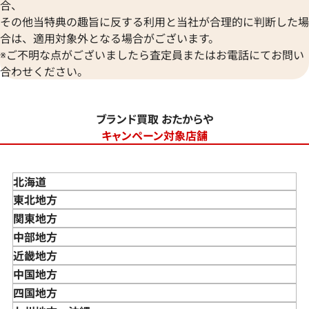
合、
その他当特典の趣旨に反する利用と当社が合理的に判断した場
合は、適用対象外となる場合がございます。
※ご不明な点がございましたら査定員またはお電話にてお問い
合わせください。
ブランド買取 おたからや
キャンペーン対象店舗
北海道
東北地方
青森県
関東地方
岩手県
東京都
中部地方
宮城県
神奈川県
新潟県
近畿地方
秋田県
埼玉県
富山県
三重県
中国地方
山形県
千葉県
石川県
滋賀県
鳥取県
四国地方
福島県
茨城県
山梨県
京都府