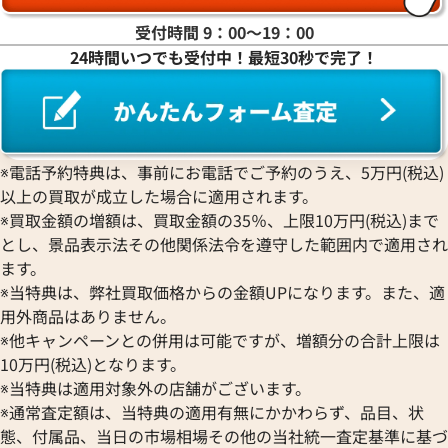
受付時間 9：00〜19：00
24時間いつでも受付中！最短30秒で完了！
※電話予約特典は、事前にお電話でご予約のうえ、5万円(税込)
以上の買取が成立した場合に適用されます。
※買取金額の増額は、買取金額の35％、上限10万円(税込)まで
とし、景品表示法その他関係法令を遵守した範囲内で適用され
ます。
※当特典は、弊社買取価格からの金額UPになります。また、適
ヴァンクリーフ&アーペル ヴィンテージ
ヴァンクリーフ&ア
用外商品はありません。
アルハンブラ ネックレス
ラワー ネックレス
※他キャンペーンとの併用は可能ですが、増額分の合計上限は
参考買取価格
参考買取価格
10万円(税込)となります。
702,000
円
691,000
円
※当特典は適用対象外の店舗がございます。
2025年4月17日時点
2026年5月17日時
※通常査定額は、当特典の適用有無にかかわらず、品目、状
態、付属品、当日の市場相場その他の当社統一査定基準に基づ