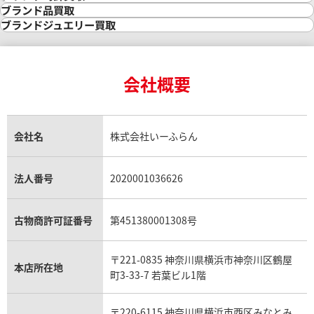
金の参考買取価格一覧
ダイヤモンド買取
時計買取
ブランド品買取
インゴット買取
ダイヤモンド・宝石の参考価格一覧
ロレックス買取
ブランド買取
ブランドジュエリー買取
インゴットの相場価格情報
リング・結婚指輪買取
ロレックス デイトナ買取
ルイ・ヴィトン買取
カルティエ買取
24金買取
エメラルド買取
ロレックス サブマリーナー買取
ルイ・ヴィトン買取の参考価格一覧
ティファニー買取
24金の相場価格情報
サファイア買取
ロレックス GMTマスター買取
エルメス買取
ブルガリ買取
18金買取
ルビー買取
ロレックス エクスプローラー買取
会社概要
エルメス バーキン買取
ヴァンクリーフ＆アーペル買取
18金の相場価格情報
ヒスイ買取
ロレックス デイトジャスト買取
エルメス ケリー買取
ハリーウィンストン買取
金のアクセサリー買取
オパール買取
ロレックス 買取の参考価格一覧
エルメス買取の参考価格一覧
クロムハーツ買取
金貨買取
トパーズ買取
パテック フィリップ買取
シャネル買取
フレッド買取
貴金属買取
タンザナイト買取
パテック フィリップノーチラス買取
シャネル マトラッセ買取
ショーメ買取
会社名
株式会社いーふらん
プラチナ買取
アメジスト買取
オーデマ ピゲ買取
シャネル買取の参考価格一覧
ショパール買取
銀・シルバー買取
パライバトルマリン買取
オーデマ ピゲ ロイヤルオーク買取
ディオール買取
タサキ買取
パラジウム買取
キャッツアイ買取
ヴァシュロン・コンスタンタン買取
セリーヌ買取
法人番号
2020001036626
ダミアーニ買取
アレキサンドライト買取
A.ランゲ&ゾーネ買取
フェンディ買取
ピアジェ買取
ガーネット買取
ブレゲ買取
グッチ買取
ブシュロン買取
アクアマリン買取
オメガ買取
プラダ買取
古物商許可証番号
第451380001308号
モーブッサン買取
ウブロ買取
ミキモト買取
IWC買取
グラフ買取
〒221-0835 神奈川県横浜市神奈川区鶴屋
カルティエ買取
本店所在地
フランク ミュラー買取
町3-33-7 若葉ビル1階
リシャール・ミル買取
タグ・ホイヤー買取
〒220-6115 神奈川県横浜市西区みなとみ