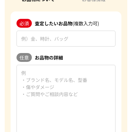
必須
査定したいお品物
(複数入力可)
任意
お品物の詳細