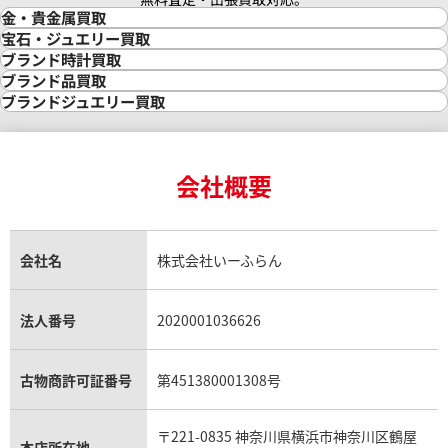
金・貴金属買取
金買取
宝石・ジュエリー買取
金の相場価格情報
宝石・ジュエリー買取
ブランド時計買取
金の参考買取価格一覧
ダイヤモンド買取
時計買取
ブランド品買取
インゴット買取
ダイヤモンド・宝石の参考価格一覧
ロレックス買取
ブランド買取
ブランドジュエリー買取
インゴットの相場価格情報
リング・結婚指輪買取
ロレックス デイトナ買取
ルイ・ヴィトン買取
カルティエ買取
24金買取
エメラルド買取
ロレックス サブマリーナー買取
ルイ・ヴィトン買取の参考価格一覧
ティファニー買取
24金の相場価格情報
サファイア買取
ロレックス GMTマスター買取
エルメス買取
ブルガリ買取
18金買取
ルビー買取
ロレックス エクスプローラー買取
会社概要
エルメス バーキン買取
ヴァンクリーフ＆アーペル買取
18金の相場価格情報
ヒスイ買取
ロレックス デイトジャスト買取
エルメス ケリー買取
ハリーウィンストン買取
金のアクセサリー買取
オパール買取
ロレックス 買取の参考価格一覧
エルメス買取の参考価格一覧
クロムハーツ買取
金貨買取
トパーズ買取
パテック フィリップ買取
シャネル買取
フレッド買取
貴金属買取
タンザナイト買取
パテック フィリップノーチラス買取
シャネル マトラッセ買取
ショーメ買取
会社名
株式会社いーふらん
プラチナ買取
アメジスト買取
オーデマ ピゲ買取
シャネル買取の参考価格一覧
ショパール買取
銀・シルバー買取
パライバトルマリン買取
オーデマ ピゲ ロイヤルオーク買取
ディオール買取
タサキ買取
パラジウム買取
キャッツアイ買取
ヴァシュロン・コンスタンタン買取
セリーヌ買取
法人番号
2020001036626
ダミアーニ買取
アレキサンドライト買取
A.ランゲ&ゾーネ買取
フェンディ買取
ピアジェ買取
ガーネット買取
ブレゲ買取
グッチ買取
ブシュロン買取
アクアマリン買取
オメガ買取
プラダ買取
古物商許可証番号
第451380001308号
モーブッサン買取
ウブロ買取
ミキモト買取
IWC買取
グラフ買取
〒221-0835 神奈川県横浜市神奈川区鶴屋
カルティエ買取
本店所在地