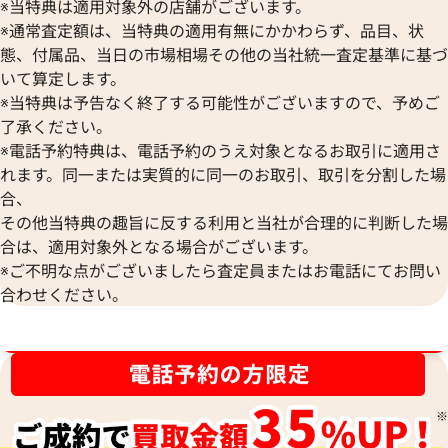
※当特典は適用対象外の店舗がございます。
※通常査定額は、当特典の適用有無にかかわらず、品目、状
態、付属品、当日の市場相場その他の当社統一査定基準に基づ
いて算定します。
※当特典は予告なく終了する可能性がございますので、予めご
了承ください。
ティファニー ラビングハート ネックレス
ティファニー ティ
※電話予約特典は、電話予約のうえ対象となるお取引に適用さ
参考買取価格
参考買取価格
れます。同一または実質的に同一のお取引、取引を分割した場
71,000
円
51,000
円
合、
2026年6月17日時点
2026年6月17日時
その他当特典の趣旨に反する利用と当社が合理的に判断した場
合は、適用対象外となる場合がございます。
※ご不明な点がございましたら査定員またはお電話にてお問い
合わせください。
ブランド品買取強化中！売るなら今！