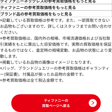
ティファニーネックレスの参考買取価格をもっと見る
ティファニーの参考買取価格をもっと見る
ブランド品の参考買取価格をもっと見る
※記載している買取価格は参考です。また、一部買取できない
お品物もございますので、詳しくはスタッフまでお問い合わせ
ください。
※参考買取価格は、国内外の相場、市場流通価格および当社取
引実績をもとに算出した目安価格です。実際の買取価格を保証
するものではなく、査定時の相場変動、お品物の状態により変
動します。
ティファニー リターントゥ ネックレス
ティファニー キー
※掲載しているお品物の画像はイメージとなります。
トップ
※バッグ、ブランドジュエリーの参考買取価格はギャランティ
参考買取価格
参考買取価格
ー(保証書)、付属品が揃ったお品物の金額です。
129,000
※参考買取価格は全て税込金額です。
円
116,000
円
2026年6月17日時点
2025年9月17日時
ティファニーの
買取ページへ戻る