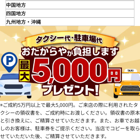
秋田県
埼玉県
富山県
三重県
中国地方
山形県
千葉県
石川県
滋賀県
鳥取県
四国地方
福島県
茨城県
山梨県
京都府
島根県
徳島県
九州地方・沖縄
栃木県
長野県
大阪府
岡山県
香川県
福岡県
群馬県
岐阜県
兵庫県
広島県
愛媛県
佐賀県
静岡県
奈良県
山口県
長崎県
愛知県
和歌山県
熊本県
大分県
宮崎県
鹿児島県
※ご成約5万円以上で最大5,000円。ご来店の際に利用されたタ
クシーの領収書を、ご成約時にお渡しください。領収書の原本
と引き換えに、ご精算させていただきます。また、お車でお越
しのお客様は、駐車券をご提示ください。当店でコピーを取ら
せていただいた後、ご精算させていただきます。