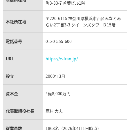
フランク ミュラー買取
町3-33-7 若葉ビル1階
リシャール・ミル買取
タグ・ホイヤー買取
〒220-6115 神奈川県横浜市西区みなとみ
パネライ買取
本社所在地
らい2丁目3-3 クイーンズタワーB 15階
チューダー（チュードル）買取
電話番号
0120-555-600
URL
https://e-fran.jp/
設立
2000年3月
資本金
4億8,000万円
代表取締役社長
鹿村 大志
従業員数
1863名（2026年4月1日時点）