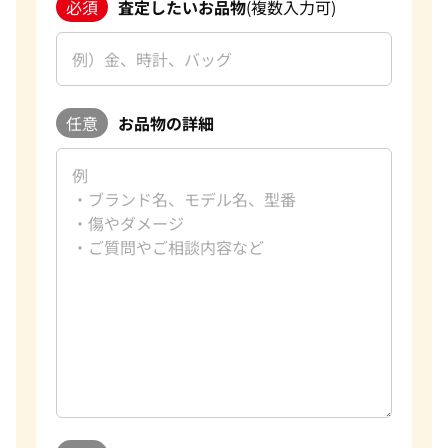
必須
査定したいお品物
(複数入力可)
任意
お品物の詳細