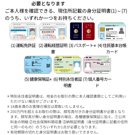
必要となります
ご本人様を確認できる、現住所記載の身分証明書(1)～(7)
のうち、いずれか一つをお持ちください。
(1) 運転免許証
(2) 運転経歴証明
(3) パスポート※
(4) 住民基本台帳
書
カード
(5) 健康保険証※
(6) 特別永住者証
(7) 個人番号カー
明書
ド
特別永住者証明書は、地金のお取引の際に本人確認書類としてご利用い
ただけない場合がございます。
18歳未満のお客様の場合は買取いたしません。
200万円を超えるお取引の際は、顔写真付きの身分証明書が必要となり
ます。顔写真が無い身分証明書の場合、各種健康保険証に加え、①公共
料金の明細 ②社会保険料領収書 ③納税証明書（身分証明書に記載の住所
と同一のもの）のうちいずれか1点が必要となります。
有効期限の切れた身分証明書はお取り扱いできません。