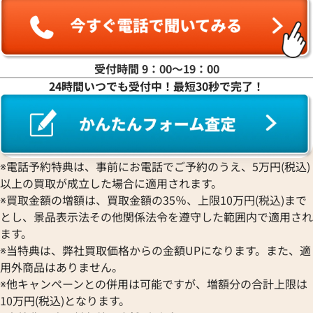
受付時間 9：00〜19：00
24時間いつでも受付中！最短30秒で完了！
ティファニー リターントゥ ネックレス
ティファニー ラビ
参考買取価格
参考買取価格
92,000
円
75,000
円
※電話予約特典は、事前にお電話でご予約のうえ、5万円(税込)
2025年7月17日時点
2026年6月17日時
以上の買取が成立した場合に適用されます。
※買取金額の増額は、買取金額の35％、上限10万円(税込)まで
とし、景品表示法その他関係法令を遵守した範囲内で適用され
ます。
※当特典は、弊社買取価格からの金額UPになります。また、適
用外商品はありません。
※他キャンペーンとの併用は可能ですが、増額分の合計上限は
10万円(税込)となります。