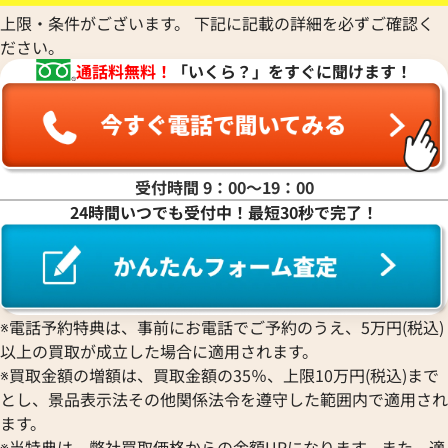
上限・条件がございます。 下記に記載の詳細を必ずご確認く
ださい。
通話料無料！
「いくら？」をすぐに聞けます！
受付時間 9：00〜19：00
24時間いつでも受付中！最短30秒で完了！
ティファニー アトラス ブレスレット
ティファニー アッ
参考買取価格
参考買取価格
127,000
円
22,000
円
2026年6月17日時点
2025年5月17日時
※電話予約特典は、事前にお電話でご予約のうえ、5万円(税込)
以上の買取が成立した場合に適用されます。
※買取金額の増額は、買取金額の35％、上限10万円(税込)まで
とし、景品表示法その他関係法令を遵守した範囲内で適用され
ます。
※当特典は、弊社買取価格からの金額UPになります。また、適