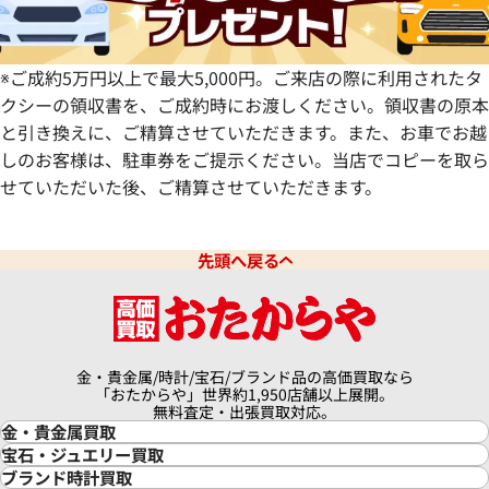
※ご成約5万円以上で最大5,000円。ご来店の際に利用されたタ
クシーの領収書を、ご成約時にお渡しください。領収書の原本
と引き換えに、ご精算させていただきます。また、お車でお越
しのお客様は、駐車券をご提示ください。当店でコピーを取ら
せていただいた後、ご精算させていただきます。
先頭へ戻る
金・貴金属/時計/宝石/ブランド品の高価買取なら
「おたからや」世界約1,950店舗以上展開。
無料査定・出張買取対応。
金・貴金属買取
金買取
宝石・ジュエリー買取
金の相場価格情報
宝石・ジュエリー買取
ブランド時計買取