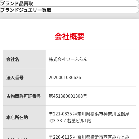
金の参考買取価格一覧
ダイヤモンド買取
時計買取
ブランド品買取
インゴット買取
ダイヤモンド・宝石の参考価格一覧
ロレックス買取
ブランド買取
ブランドジュエリー買取
インゴットの相場価格情報
リング・結婚指輪買取
ロレックス デイトナ買取
ルイ・ヴィトン買取
カルティエ買取
24金買取
エメラルド買取
ロレックス サブマリーナー買取
ルイ・ヴィトン買取の参考価格一覧
ティファニー買取
24金の相場価格情報
サファイア買取
ロレックス GMTマスター買取
エルメス買取
ブルガリ買取
18金買取
ルビー買取
ロレックス エクスプローラー買取
会社概要
エルメス バーキン買取
ヴァンクリーフ＆アーペル買取
18金の相場価格情報
ヒスイ買取
ロレックス デイトジャスト買取
エルメス ケリー買取
ハリーウィンストン買取
金のアクセサリー買取
オパール買取
ロレックス 買取の参考価格一覧
エルメス買取の参考価格一覧
クロムハーツ買取
金貨買取
トパーズ買取
パテック フィリップ買取
シャネル買取
フレッド買取
貴金属買取
タンザナイト買取
パテック フィリップノーチラス買取
シャネル マトラッセ買取
ショーメ買取
会社名
株式会社いーふらん
プラチナ買取
アメジスト買取
オーデマ ピゲ買取
シャネル買取の参考価格一覧
ショパール買取
銀・シルバー買取
パライバトルマリン買取
オーデマ ピゲ ロイヤルオーク買取
ディオール買取
タサキ買取
パラジウム買取
キャッツアイ買取
ヴァシュロン・コンスタンタン買取
セリーヌ買取
法人番号
2020001036626
ダミアーニ買取
アレキサンドライト買取
A.ランゲ&ゾーネ買取
フェンディ買取
ピアジェ買取
ガーネット買取
ブレゲ買取
グッチ買取
ブシュロン買取
アクアマリン買取
オメガ買取
プラダ買取
古物商許可証番号
第451380001308号
モーブッサン買取
ウブロ買取
ミキモト買取
IWC買取
グラフ買取
〒221-0835 神奈川県横浜市神奈川区鶴屋
カルティエ買取
本店所在地
フランク ミュラー買取
町3-33-7 若葉ビル1階
リシャール・ミル買取
タグ・ホイヤー買取
〒220-6115 神奈川県横浜市西区みなとみ