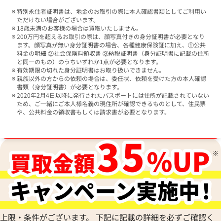
特別永住者証明書は、地金のお取引の際に本人確認書類としてご利用い
ただけない場合がございます。
18歳未満のお客様の場合は買取いたしません。
200万円を超えるお取引の際は、顔写真付きの身分証明書が必要となり
ます。顔写真が無い身分証明書の場合、各種健康保険証に加え、①公共
料金の明細 ②社会保険料領収書 ③納税証明書（身分証明書に記載の住所
と同一のもの）のうちいずれか1点が必要となります。
有効期限の切れた身分証明書はお取り扱いできません。
親族以外の方からの依頼の場合は、委任状、依頼を受けた方の本人確認
書類（身分証明書）が必要となります。
2020年2月4日以降に発行されたパスポートには住所が記載されていない
ため、ご一緒にご本人様名義の現住所が確認できるものとして、住民票
や、公共料金の領収書もしくは請求書が必要となります。
ブランド品買取強化中！売るなら今！
上限・条件がございます。 下記に記載の詳細を必ずご確認く