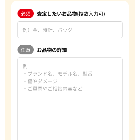
必須
査定したいお品物
(複数入力可)
任意
お品物の詳細