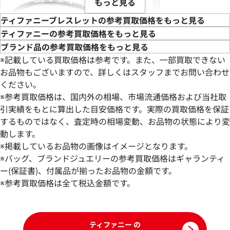
もっと見る
ティファニーブレスレットの参考買取価格をもっと見る
ティファニーの参考買取価格をもっと見る
ブランド品の参考買取価格をもっと見る
※記載している買取価格は参考です。また、一部買取できない
お品物もございますので、詳しくはスタッフまでお問い合わせ
ください。
※参考買取価格は、国内外の相場、市場流通価格および当社取
引実績をもとに算出した目安価格です。実際の買取価格を保証
するものではなく、査定時の相場変動、お品物の状態により変
動します。
ティファニー Tワイヤー ブレスレット バ
ティファニー ビー
※掲載しているお品物の画像はイメージとなります。
ングル
※バッグ、ブランドジュエリーの参考買取価格はギャランティ
参考買取価格
参考買取価格
ー(保証書)、付属品が揃ったお品物の金額です。
261,000
※参考買取価格は全て税込金額です。
円
233,000
円
2025年10月17日時点
2025年12月17日
ティファニー の