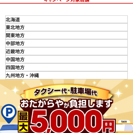
北海道
東北地方
青森県
関東地方
岩手県
東京都
中部地方
宮城県
神奈川県
新潟県
近畿地方
秋田県
埼玉県
富山県
三重県
中国地方
山形県
千葉県
石川県
滋賀県
鳥取県
四国地方
福島県
茨城県
山梨県
京都府
島根県
徳島県
九州地方・沖縄
栃木県
長野県
大阪府
岡山県
香川県
福岡県
群馬県
岐阜県
兵庫県
広島県
愛媛県
佐賀県
静岡県
奈良県
山口県
長崎県
愛知県
和歌山県
熊本県
大分県
宮崎県
鹿児島県