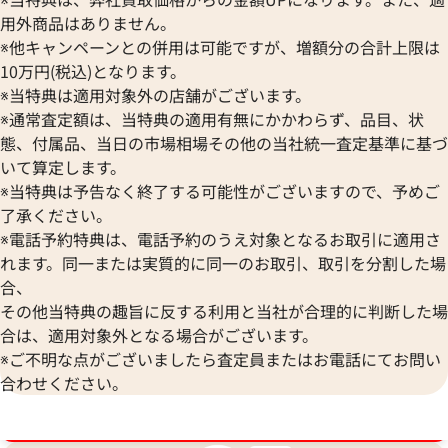
用外商品はありません。
※他キャンペーンとの併用は可能ですが、増額分の合計上限は
10万円(税込)となります。
※当特典は適用対象外の店舗がございます。
※通常査定額は、当特典の適用有無にかかわらず、品目、状
態、付属品、当日の市場相場その他の当社統一査定基準に基づ
いて算定します。
※当特典は予告なく終了する可能性がございますので、予めご
ティファニー インフィニティ ブレスレッ
ティファニー イン
了承ください。
ト
ト
※電話予約特典は、電話予約のうえ対象となるお取引に適用さ
参考買取価格
参考買取価格
れます。同一または実質的に同一のお取引、取引を分割した場
21,000
円
20,000
円
合、
2025年9月17日時点
2025年10月17日
その他当特典の趣旨に反する利用と当社が合理的に判断した場
合は、適用対象外となる場合がございます。
※ご不明な点がございましたら査定員またはお電話にてお問い
合わせください。
ブランド品買取強化中！売るなら今！