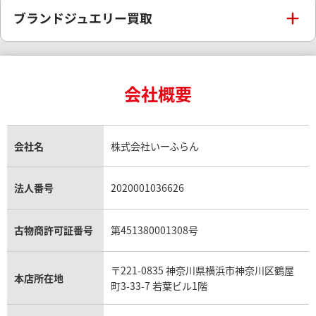
ブランド買取
ブランドジュエリー買取
インゴットの相場価格情報
リング・結婚指輪買取
ロレックス デイトナ買取
ルイ・ヴィトン買取
カルティエ買取
24金買取
エメラルド買取
ロレックス サブマリーナー買取
会社概要
ルイ・ヴィトン買取の参考価格一覧
ティファニー買取
24金の相場価格情報
サファイア買取
ロレックス GMTマスター買取
エルメス買取
会社名
株式会社いーふらん
ブルガリ買取
18金買取
ルビー買取
ロレックス エクスプローラー買取
エルメス バーキン買取
法人番号
2020001036626
ヴァンクリーフ＆アーペル買取
18金の相場価格情報
ヒスイ買取
ロレックス デイトジャスト買取
古物商許可証番号
第451380001308号
エルメス ケリー買取
ハリーウィンストン買取
金のアクセサリー買取
オパール買取
ロレックス 買取の参考価格一覧
〒221-0835 神奈川県横浜市神奈川区鶴屋
本店所在地
エルメス買取の参考価格一覧
町3-33-7 若葉ビル1階
クロムハーツ買取
金貨買取
トパーズ買取