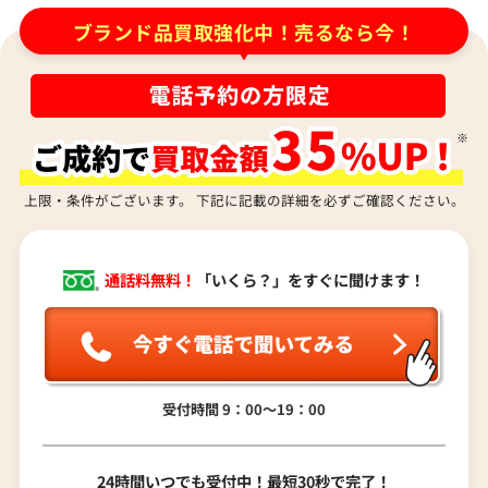
ティファニー リターントゥ ネックレス
ティファニー サマセ
ブランド品買取強化中！売るなら今！
参考買取価格
参考買取価格
113,000
102,000
円
円
2026年1月17日時点
2026年6月17日時点
上限・条件がございます。 下記に記載の詳細を必ずご確認ください。
通話料無料！
「いくら？」をすぐに聞けます！
受付時間 9：00〜19：00
ティファニー リターントゥ ネックレス
ティファニー ラビン
24時間いつでも受付中！最短30秒で完了！
参考買取価格
参考買取価格