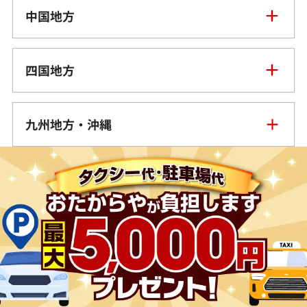
三重県
中国地方
山形県
千葉県
石川県
滋賀県
鳥取県
福島県
四国地方
茨城県
山梨県
京都府
島根県
徳島県
栃木県
九州地方・沖縄
長野県
大阪府
岡山県
香川県
群馬県
福岡県
岐阜県
兵庫県
広島県
愛媛県
佐賀県
静岡県
奈良県
山口県
長崎県
愛知県
和歌山県
熊本県