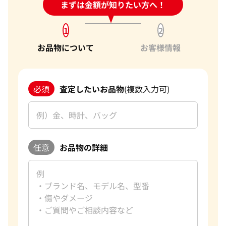
24時間受付中!
まずは金額が知りたい方へ！
問い合わせフォーム
1
2
お品物について
お客様情報
必須
査定したいお品物
(複数入力可)
任意
お品物の詳細