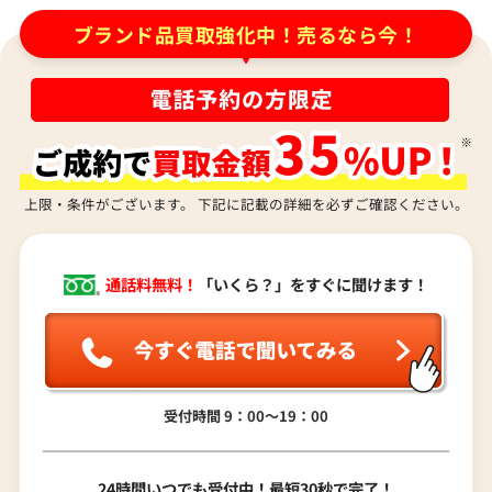
キズや汚れがあるが、クリーニング後に持ち
ブランド品買取強化中！売るなら今！
込んだ方が良いですか？
ナ行
ハ行
査定金額はどのように決まりますか？
マ行
上限・条件がございます。 下記に記載の詳細を必ずご確認ください。
電話での査定金額と、買取金額が変わること
はありますか？
ヤ行
通話料無料！
「いくら？」をすぐに聞けます！
売却するか悩んでいるのですが、査定だけお
ラ行
願いできますか？
受付時間 9：00〜19：00
ワ行
1点からでも査定できますか？
24時間いつでも受付中！最短30秒で完了！