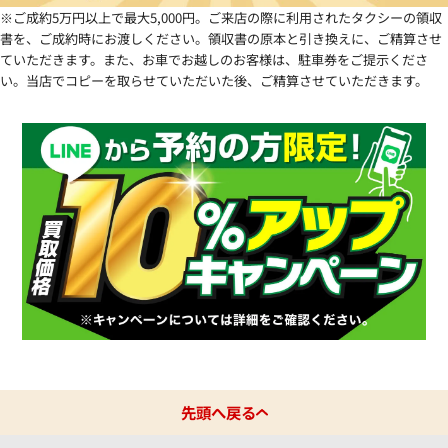
※ご成約5万円以上で最大5,000円。ご来店の際に利用されたタクシーの領収
書を、ご成約時にお渡しください。領収書の原本と引き換えに、ご精算させ
大分県
ていただきます。また、お車でお越しのお客様は、駐車券をご提示くださ
い。当店でコピーを取らせていただいた後、ご精算させていただきます。
宮崎県
鹿児島県
先頭へ戻る