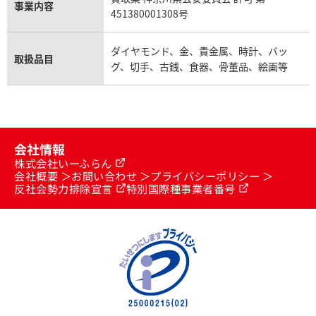
オメガ買取
事業内容
プラダ買取
451380001308号
モーブッサン買取
ウブロ買取
ダイヤモンド、金、貴金属、時計、バッ
取扱品目
グ、切手、古銭、食器、骨董品、絵画等
ミキモト買取
IWC買取
グラフ買取
カルティエ買取
会社情報
株式会社いーふらん
会社概要
お問い合わせ
プライバシーポリシー
フランク ミュラー買取
反社会勢力排除宣言
特別国際種事業者番号
リシャール・ミル買取
タグ・ホイヤー買取