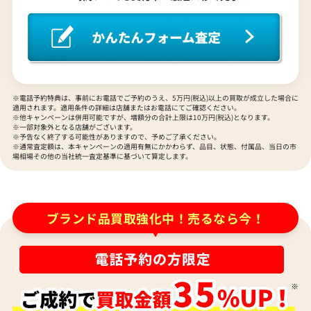
92,000
75,000
円
円
2025年7月17日時点
2026年6月17日時点
※電話予約特典は、事前にお電話でご予約のうえ、5万円(税込)以上の買取が成立した場合に
適用されます。適用条件の詳細は店舗またはお電話にてご確認ください。
※他キャンペーンは併用可能ですが、増額分の合計上限は10万円(税込)となります。
※一部対象外となる店舗がございます。
※予告なく終了する可能性がありますので、予めご了承ください。
※通常査定額は、本キャンペーンの適用有無にかかわらず、品目、状態、付属品、当日の市
場相場その他の当社統一査定基準に基づいて算定します。
ブランド品買取強化中！売るなら今！
ティファニー ラビングハート ネックレス
ティファニー ティア
参考買取価格
参考買取価格
71,000
51,000
円
円