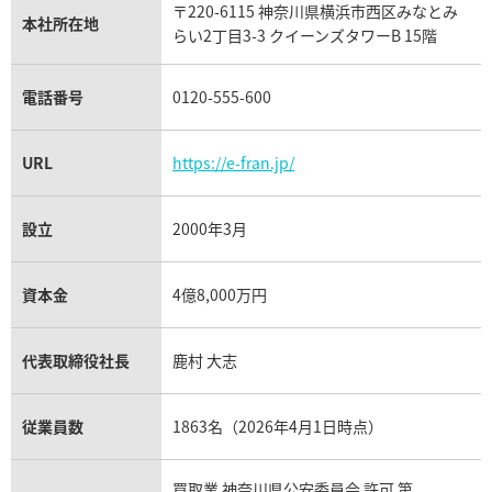
パテック フィリップ買取
〒220-6115 神奈川県横浜市西区みなとみ
シャネル買取
本社所在地
フレッド買取
らい2丁目3-3 クイーンズタワーB 15階
貴金属買取
タンザナイト買取
パテック フィリップノーチラス買取
シャネル マトラッセ買取
電話番号
0120-555-600
ショーメ買取
プラチナ買取
アメジスト買取
オーデマ ピゲ買取
シャネル買取の参考価格一覧
URL
https://e-fran.jp/
ショパール買取
銀・シルバー買取
パライバトルマリン買取
オーデマ ピゲ ロイヤルオーク買取
ディオール買取
設立
2000年3月
タサキ買取
パラジウム買取
キャッツアイ買取
ヴァシュロン・コンスタンタン買取
資本金
4億8,000万円
セリーヌ買取
ダミアーニ買取
アレキサンドライト買取
A.ランゲ&ゾーネ買取
代表取締役社長
鹿村 大志
フェンディ買取
ピアジェ買取
ガーネット買取
ブレゲ買取
従業員数
1863名（2026年4月1日時点）
グッチ買取
ブシュロン買取
アクアマリン買取
買取業 神奈川県公安委員会 許可 第