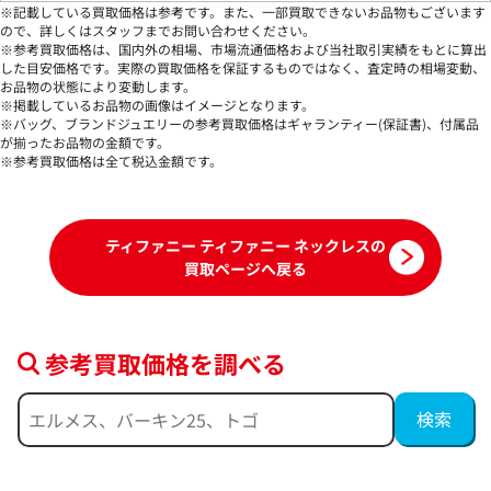
※記載している買取価格は参考です。また、一部買取できないお品物もございます
ので、詳しくはスタッフまでお問い合わせください。
ティファニー リターントゥ ネックレス
ティファニー キー ネ
※参考買取価格は、国内外の相場、市場流通価格および当社取引実績をもとに算出
プ
した目安価格です。実際の買取価格を保証するものではなく、査定時の相場変動、
参考買取価格
参考買取価格
お品物の状態により変動します。
※掲載しているお品物の画像はイメージとなります。
129,000
116,000
円
円
※バッグ、ブランドジュエリーの参考買取価格はギャランティー(保証書)、付属品
が揃ったお品物の金額です。
2026年6月17日時点
2025年9月17日時点
※参考買取価格は全て税込金額です。
ティファニー ティファニー ネックレスの
買取ページへ戻る
参考買取価格を調べる