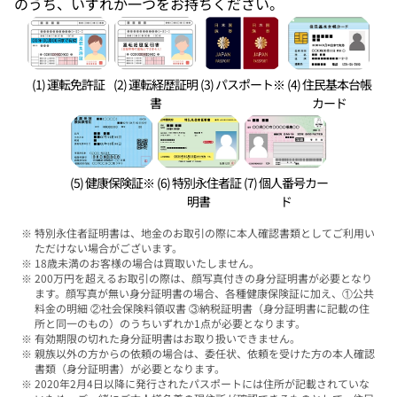
のうち、いずれか一つをお持ちください。
(1) 運転免許証
(2) 運転経歴証明
(3) パスポート※
(4) 住民基本台帳
書
カード
(5) 健康保険証※
(6) 特別永住者証
(7) 個人番号カー
明書
ド
特別永住者証明書は、地金のお取引の際に本人確認書類としてご利用い
ただけない場合がございます。
18歳未満のお客様の場合は買取いたしません。
200万円を超えるお取引の際は、顔写真付きの身分証明書が必要となり
ます。顔写真が無い身分証明書の場合、各種健康保険証に加え、①公共
料金の明細 ②社会保険料領収書 ③納税証明書（身分証明書に記載の住
所と同一のもの）のうちいずれか1点が必要となります。
有効期限の切れた身分証明書はお取り扱いできません。
親族以外の方からの依頼の場合は、委任状、依頼を受けた方の本人確認
書類（身分証明書）が必要となります。
2020年2月4日以降に発行されたパスポートには住所が記載されていな