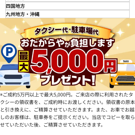
山形県
千葉県
石川県
滋賀県
鳥取県
四国地方
福島県
茨城県
山梨県
京都府
島根県
徳島県
九州地方・沖縄
栃木県
長野県
大阪府
岡山県
香川県
福岡県
群馬県
岐阜県
兵庫県
広島県
愛媛県
佐賀県
静岡県
奈良県
山口県
長崎県
愛知県
和歌山県
熊本県
大分県
宮崎県
鹿児島県
※ご成約5万円以上で最大5,000円。ご来店の際に利用されたタ
クシーの領収書を、ご成約時にお渡しください。領収書の原本
と引き換えに、ご精算させていただきます。また、お車でお越
しのお客様は、駐車券をご提示ください。当店でコピーを取ら
せていただいた後、ご精算させていただきます。