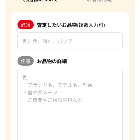
必須
査定したいお品物
(複数入力可)
任意
お品物の詳細