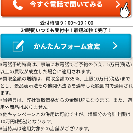
受付時間 9：00〜19：00
24時間いつでも受付中！最短30秒で完了！
※電話予約特典は、事前にお電話でご予約のうえ、5万円(税込)
グッチ 財布 レザー
グッチ オフザグリ
以上の買取が成立した場合に適用されます。
参考買取価格
参考買取価格
※買取金額の増額は、買取金額の35％、上限10万円(税込)まで
21,000
円
18,000
円
とし、景品表示法その他関係法令を遵守した範囲内で適用され
2026年5月3日時点
2026年3月3日時点
ます。
※当特典は、弊社買取価格からの金額UPになります。また、適
用外商品はありません。
※他キャンペーンとの併用は可能ですが、増額分の合計上限は
10万円(税込)となります。
※当特典は適用対象外の店舗がございます。