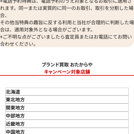
※電話予約特典は、電話予約のうえ対象となるお取引に適用さ
れます。同一または実質的に同一のお取引、取引を分割した場
合、
その他当特典の趣旨に反する利用と当社が合理的に判断した場
合は、適用対象外となる場合がございます。
※ご不明な点がございましたら査定員またはお電話にてお問い
合わせください。
ブランド買取 おたからや
キャンペーン対象店舗
北海道
東北地方
青森県
関東地方
岩手県
東京都
中部地方
宮城県
神奈川県
新潟県
近畿地方
秋田県
埼玉県
富山県
三重県
中国地方