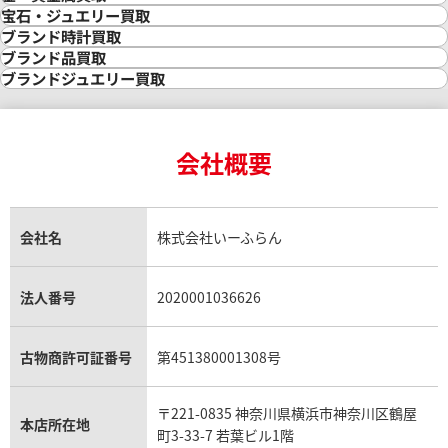
金買取
宝石・ジュエリー買取
金の相場価格情報
宝石・ジュエリー買取
ブランド時計買取
金の参考買取価格一覧
ダイヤモンド買取
時計買取
ブランド品買取
インゴット買取
ダイヤモンド・宝石の参考価格一覧
ロレックス買取
ブランド買取
ブランドジュエリー買取
インゴットの相場価格情報
リング・結婚指輪買取
ロレックス デイトナ買取
ルイ・ヴィトン買取
カルティエ買取
24金買取
エメラルド買取
ロレックス サブマリーナー買取
ルイ・ヴィトン買取の参考価格一覧
ティファニー買取
24金の相場価格情報
サファイア買取
ロレックス GMTマスター買取
エルメス買取
ブルガリ買取
18金買取
ルビー買取
ロレックス エクスプローラー買取
会社概要
エルメス バーキン買取
ヴァンクリーフ＆アーペル買取
18金の相場価格情報
ヒスイ買取
ロレックス デイトジャスト買取
エルメス ケリー買取
ハリーウィンストン買取
金のアクセサリー買取
オパール買取
ロレックス 買取の参考価格一覧
エルメス買取の参考価格一覧
クロムハーツ買取
金貨買取
トパーズ買取
パテック フィリップ買取
シャネル買取
フレッド買取
貴金属買取
タンザナイト買取
パテック フィリップノーチラス買取
シャネル マトラッセ買取
ショーメ買取
会社名
株式会社いーふらん
プラチナ買取
アメジスト買取
オーデマ ピゲ買取
シャネル買取の参考価格一覧
ショパール買取
銀・シルバー買取
パライバトルマリン買取
オーデマ ピゲ ロイヤルオーク買取
ディオール買取
タサキ買取
パラジウム買取
キャッツアイ買取
ヴァシュロン・コンスタンタン買取
セリーヌ買取
法人番号
2020001036626
ダミアーニ買取
アレキサンドライト買取
A.ランゲ&ゾーネ買取
フェンディ買取
ピアジェ買取
ガーネット買取
ブレゲ買取
グッチ買取
ブシュロン買取
アクアマリン買取
オメガ買取
プラダ買取
古物商許可証番号
第451380001308号
モーブッサン買取
ウブロ買取
ミキモト買取
IWC買取
グラフ買取
〒221-0835 神奈川県横浜市神奈川区鶴屋
カルティエ買取
本店所在地
フランク ミュラー買取
町3-33-7 若葉ビル1階