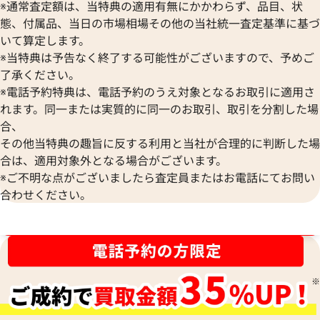
※通常査定額は、当特典の適用有無にかかわらず、品目、状
態、付属品、当日の市場相場その他の当社統一査定基準に基づ
いて算定します。
※当特典は予告なく終了する可能性がございますので、予めご
了承ください。
※電話予約特典は、電話予約のうえ対象となるお取引に適用さ
れます。同一または実質的に同一のお取引、取引を分割した場
合、
グッチ オフザグリッド 財布 ナイロン
グッチ オフザグリ
その他当特典の趣旨に反する利用と当社が合理的に判断した場
ロン
合は、適用対象外となる場合がございます。
参考買取価格
参考買取価格
※ご不明な点がございましたら査定員またはお電話にてお問い
12,000
円
10,000
円
合わせください。
2025年12月17日時点
2025年6月3日時点
ブランド品買取強化中！売るなら今！