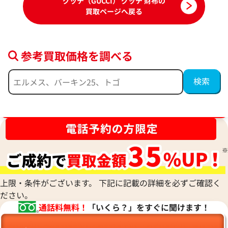
グッチ（GUCCI） グッチ 財布の
買取ページへ戻る
参考買取価格を調べる
ブランド品買取強化中！売るなら今！
グッチ インターロッキングG 財布 レザー
グッチ GGスプリー
参考買取価格
参考買取価格
24,000
円
23,000
円
2026年5月3日時点
2026年6月17日時
上限・条件がございます。 下記に記載の詳細を必ずご確認く
ださい。
通話料無料！
「いくら？」をすぐに聞けます！