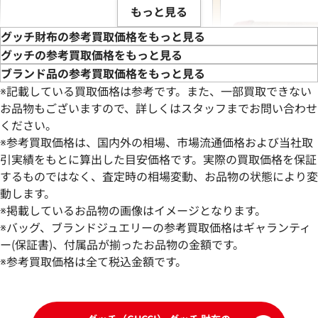
もっと見る
グッチ財布の参考買取価格をもっと見る
グッチの参考買取価格をもっと見る
ブランド品の参考買取価格をもっと見る
※記載している買取価格は参考です。また、一部買取できない
お品物もございますので、詳しくはスタッフまでお問い合わせ
ください。
※参考買取価格は、国内外の相場、市場流通価格および当社取
引実績をもとに算出した目安価格です。実際の買取価格を保証
するものではなく、査定時の相場変動、お品物の状態により変
動します。
グッチ GGスプリーム チェリー 財布 PVC
グッチ マイクロGG 
※掲載しているお品物の画像はイメージとなります。
えもんコラボ
※バッグ、ブランドジュエリーの参考買取価格はギャランティ
参考買取価格
参考買取価格
ー(保証書)、付属品が揃ったお品物の金額です。
26,000
※参考買取価格は全て税込金額です。
円
25,000
円
2026年5月3日時点
2026年6月28日時