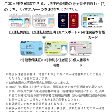
ご本人様を確認できる、現住所記載の身分証明書(1)～(7)
のうち、いずれか一つをお持ちください。
(1) 運転免許証
(2) 運転経歴証明
(3) パスポート※
(4) 住民基本台帳
書
カード
(5) 健康保険証※
(6) 特別永住者証
(7) 個人番号カー
明書
ド
特別永住者証明書は、地金のお取引の際に本人確認書類としてご利用い
ただけない場合がございます。
18歳未満のお客様の場合は買取いたしません。
200万円を超えるお取引の際は、顔写真付きの身分証明書が必要となり
ます。顔写真が無い身分証明書の場合、各種健康保険証に加え、①公共
料金の明細 ②社会保険料領収書 ③納税証明書（身分証明書に記載の住所
と同一のもの）のうちいずれか1点が必要となります。
有効期限の切れた身分証明書はお取り扱いできません。
親族以外の方からの依頼の場合は、委任状、依頼を受けた方の本人確認