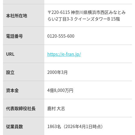
リシャール・ミル買取
タグ・ホイヤー買取
〒220-6115 神奈川県横浜市西区みなとみ
パネライ買取
本社所在地
らい2丁目3-3 クイーンズタワーB 15階
チューダー（チュードル）買取
電話番号
0120-555-600
URL
https://e-fran.jp/
設立
2000年3月
資本金
4億8,000万円
代表取締役社長
鹿村 大志
従業員数
1863名（2026年4月1日時点）