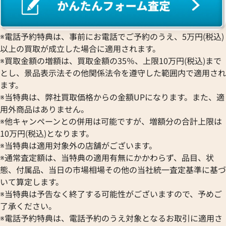
ショーメ リング
ショーメ リアン 
※電話予約特典は、事前にお電話でご予約のうえ、5万円(税込)
参考買取価格
参考買取価格
以上の買取が成立した場合に適用されます。
260,000
円
258,000
円
※買取金額の増額は、買取金額の35％、上限10万円(税込)まで
2026年2月17日時点
2025年12月17日
とし、景品表示法その他関係法令を遵守した範囲内で適用され
ます。
※当特典は、弊社買取価格からの金額UPになります。また、適
用外商品はありません。
※他キャンペーンとの併用は可能ですが、増額分の合計上限は
10万円(税込)となります。
※当特典は適用対象外の店舗がございます。
※通常査定額は、当特典の適用有無にかかわらず、品目、状
態、付属品、当日の市場相場その他の当社統一査定基準に基づ
いて算定します。
※当特典は予告なく終了する可能性がございますので、予めご
了承ください。
※電話予約特典は、電話予約のうえ対象となるお取引に適用さ