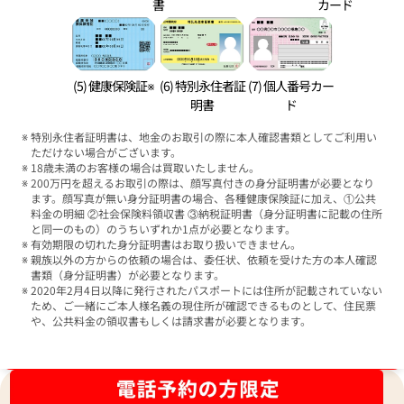
書
カード
(5) 健康保険証※
(6) 特別永住者証
(7) 個人番号カー
明書
ド
特別永住者証明書は、地金のお取引の際に本人確認書類としてご利用い
ただけない場合がございます。
18歳未満のお客様の場合は買取いたしません。
200万円を超えるお取引の際は、顔写真付きの身分証明書が必要となり
ます。顔写真が無い身分証明書の場合、各種健康保険証に加え、①公共
料金の明細 ②社会保険料領収書 ③納税証明書（身分証明書に記載の住所
と同一のもの）のうちいずれか1点が必要となります。
有効期限の切れた身分証明書はお取り扱いできません。
親族以外の方からの依頼の場合は、委任状、依頼を受けた方の本人確認
書類（身分証明書）が必要となります。
2020年2月4日以降に発行されたパスポートには住所が記載されていない
ため、ご一緒にご本人様名義の現住所が確認できるものとして、住民票
や、公共料金の領収書もしくは請求書が必要となります。
ブランド品買取強化中！売るなら今！