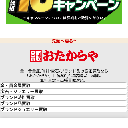
先頭へ戻る
金・貴金属/時計/宝石/ブランド品の高価買取なら
「おたからや」世界約1,940店舗以上展開。
無料査定・出張買取対応。
金・貴金属買取
金買取
宝石・ジュエリー買取
金の相場価格情報
宝石・ジュエリー買取
ブランド時計買取
金の参考買取価格一覧
ダイヤモンド買取
時計買取
ブランド品買取
インゴット買取
ダイヤモンド・宝石の参考価格一覧
ロレックス買取
ブランド買取
ブランドジュエリー買取
インゴットの相場価格情報
リング・結婚指輪買取
ロレックス デイトナ買取
ルイ・ヴィトン買取
カルティエ買取
24金買取
エメラルド買取
ロレックス サブマリーナー買取
ルイ・ヴィトン買取の参考価格一覧
ティファニー買取
24金の相場価格情報
サファイア買取
ロレックス GMTマスター買取
エルメス買取
ブルガリ買取