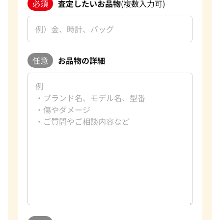
必須
査定したいお品物
(複数入力可)
任意
お品物の詳細