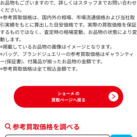
お品物もございますので、詳しくはスタッフまでお問い合わせ
ください。
※参考買取価格は、国内外の相場、市場流通価格および当社取
引実績をもとに算出した目安価格です。実際の買取価格を保証
するものではなく、査定時の相場変動、お品物の状態により変
動します。
ショーメ ビードゥショーメ リング
ショーメ リング
※掲載しているお品物の画像はイメージとなります。
参考買取価格
参考買取価格
※バッグ、ブランドジュエリーの参考買取価格はギャランティ
288,000
ー(保証書)、付属品が揃ったお品物の金額です。
円
285,000
円
2025年5月17日時点
2025年11月17日
※参考買取価格は全て税込金額です。
ショーメ の
買取ページへ戻る
参考買取価格を調べる