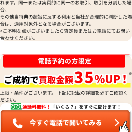
れます。同一または実質的に同一のお取引、取引を分割した場
ショーメ リング
ショーメ クラスワ
合、
参考買取価格
参考買取価格
その他当特典の趣旨に反する利用と当社が合理的に判断した場
237,000
円
158,000
円
合は、適用対象外となる場合がございます。
2026年5月17日時点
2026年6月17日時
※ご不明な点がございましたら査定員またはお電話にてお問い
合わせください。
ブランド品買取強化中！売るなら今！
上限・条件がございます。 下記に記載の詳細を必ずご確認く
ださい。
通話料無料！
「いくら？」をすぐに聞けます！