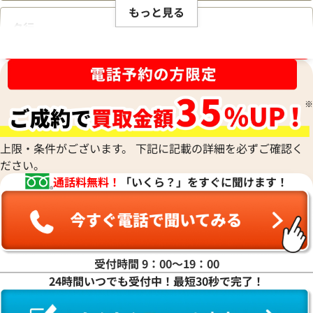
もっと見る
タ行
ブランド品買取強化中！売るなら今！
ナ行
ハ行
上限・条件がございます。 下記に記載の詳細を必ずご確認く
ださい。
マ行
通話料無料！
「いくら？」をすぐに聞けます！
ヤ行
ラ行
受付時間 9：00〜19：00
24時間いつでも受付中！最短30秒で完了！
ワ行