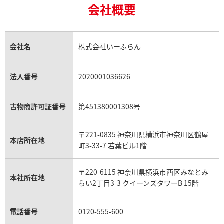
18金買取
ルビー買取
ロレックス エクスプローラー買取
会社概要
エルメス バーキン買取
ヴァンクリーフ＆アーペル買取
18金の相場価格情報
ヒスイ買取
ロレックス デイトジャスト買取
エルメス ケリー買取
ハリーウィンストン買取
金のアクセサリー買取
オパール買取
ロレックス 買取の参考価格一覧
エルメス買取の参考価格一覧
クロムハーツ買取
金貨買取
トパーズ買取
パテック フィリップ買取
シャネル買取
フレッド買取
貴金属買取
タンザナイト買取
パテック フィリップノーチラス買取
シャネル マトラッセ買取
ショーメ買取
会社名
株式会社いーふらん
プラチナ買取
アメジスト買取
オーデマ ピゲ買取
シャネル買取の参考価格一覧
ショパール買取
銀・シルバー買取
パライバトルマリン買取
オーデマ ピゲ ロイヤルオーク買取
ディオール買取
タサキ買取
パラジウム買取
キャッツアイ買取
ヴァシュロン・コンスタンタン買取
セリーヌ買取
法人番号
2020001036626
ダミアーニ買取
アレキサンドライト買取
A.ランゲ&ゾーネ買取
フェンディ買取
ピアジェ買取
ガーネット買取
ブレゲ買取
グッチ買取
ブシュロン買取
アクアマリン買取
オメガ買取
プラダ買取
古物商許可証番号
第451380001308号
モーブッサン買取
ウブロ買取
ミキモト買取
IWC買取
グラフ買取
〒221-0835 神奈川県横浜市神奈川区鶴屋
カルティエ買取
本店所在地
フランク ミュラー買取
町3-33-7 若葉ビル1階
リシャール・ミル買取
タグ・ホイヤー買取
〒220-6115 神奈川県横浜市西区みなとみ
パネライ買取
本社所在地
らい2丁目3-3 クイーンズタワーB 15階
チューダー（チュードル）買取
電話番号
0120-555-600