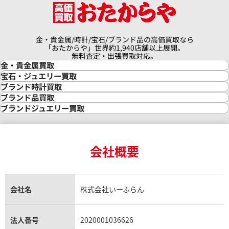
金・貴金属/時計/宝石/ブランド品の高価買取なら
「おたからや」世界約1,940店舗以上展開。
無料査定・出張買取対応。
金・貴金属買取
金買取
宝石・ジュエリー買取
金の相場価格情報
宝石・ジュエリー買取
ブランド時計買取
金の参考買取価格一覧
ダイヤモンド買取
時計買取
ブランド品買取
インゴット買取
ダイヤモンド・宝石の参考価格一覧
ロレックス買取
ブランド買取
ブランドジュエリー買取
インゴットの相場価格情報
リング・結婚指輪買取
ロレックス デイトナ買取
ルイ・ヴィトン買取
カルティエ買取
24金買取
エメラルド買取
ロレックス サブマリーナー買取
ルイ・ヴィトン買取の参考価格一覧
ティファニー買取
24金の相場価格情報
サファイア買取
ロレックス GMTマスター買取
エルメス買取
ブルガリ買取
18金買取
ルビー買取
ロレックス エクスプローラー買取
会社概要
エルメス バーキン買取
ヴァンクリーフ＆アーペル買取
18金の相場価格情報
ヒスイ買取
ロレックス デイトジャスト買取
エルメス ケリー買取
ハリーウィンストン買取
金のアクセサリー買取
オパール買取
ロレックス 買取の参考価格一覧
エルメス買取の参考価格一覧
クロムハーツ買取
金貨買取
トパーズ買取
パテック フィリップ買取
シャネル買取
フレッド買取
貴金属買取
タンザナイト買取
パテック フィリップノーチラス買取
シャネル マトラッセ買取
ショーメ買取
会社名
株式会社いーふらん
プラチナ買取
アメジスト買取
オーデマ ピゲ買取
シャネル買取の参考価格一覧
ショパール買取
銀・シルバー買取
パライバトルマリン買取
オーデマ ピゲ ロイヤルオーク買取
ディオール買取
タサキ買取
パラジウム買取
キャッツアイ買取
ヴァシュロン・コンスタンタン買取
セリーヌ買取
法人番号
2020001036626
ダミアーニ買取