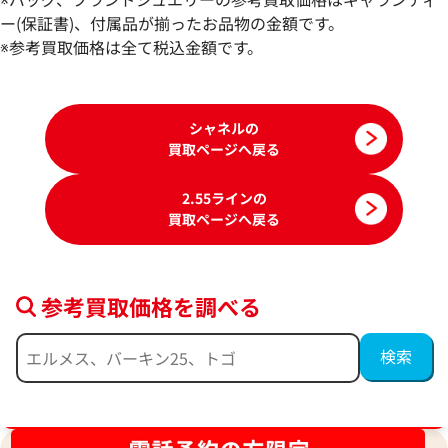
参考買取価格
参考買取価格
ー(保証書)、付属品が揃ったお品物の金額です。
175,000
※参考買取価格は全て税込金額です。
円
173,000
円
2026年2月3日時点
2026年2月17日時
シャネルの
買取ページへ戻る
2.55ラインの
買取ページへ戻る
参考買取価格を調べる
シャネル 2.55 チェーンショルダーバッグ
シャネル 2.55 
ブランド品買取強化中！売るなら今！
レザー
キャビアスキン