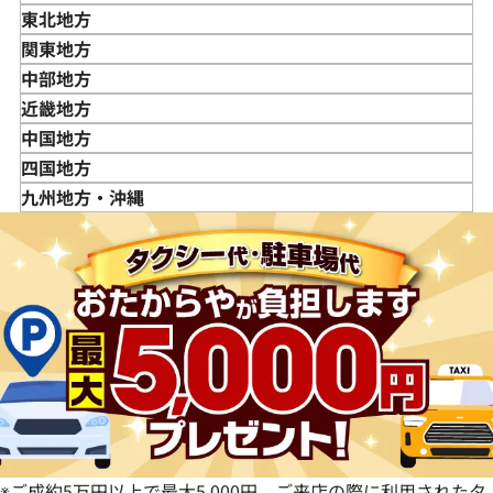
東北地方
青森県
関東地方
岩手県
東京都
中部地方
宮城県
神奈川県
新潟県
近畿地方
秋田県
埼玉県
富山県
三重県
中国地方
山形県
千葉県
石川県
滋賀県
鳥取県
四国地方
福島県
茨城県
山梨県
京都府
島根県
徳島県
九州地方・沖縄
栃木県
長野県
大阪府
岡山県
香川県
福岡県
群馬県
岐阜県
兵庫県
広島県
愛媛県
佐賀県
静岡県
奈良県
山口県
長崎県
愛知県
和歌山県
熊本県
大分県
宮崎県
鹿児島県
※ご成約5万円以上で最大5,000円。ご来店の際に利用されたタ