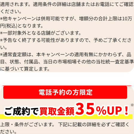
138,000
円
78,000
円
適用されます。適用条件の詳細は店舗またはお電話にてご確認
2026年6月17日時点
2025年6月17日時
ください。
※他キャンペーンは併用可能ですが、増額分の合計上限は10万
円(税込)となります。
※一部対象外となる店舗がございます。
※予告なく終了する可能性がありますので、予めご了承くださ
い。
※通常査定額は、本キャンペーンの適用有無にかかわらず、品
目、状態、付属品、当日の市場相場その他の当社統一査定基準
に基づいて算定します。
ブランド品買取強化中！売るなら今！
シャネル 2.55 マトラッセ チェーンショル
シャネル 2.55 
ダーバッグ カーフスキン
上限・条件がございます。 下記に記載の詳細を必ずご確認く
参考買取価格
参考買取価格
ださい。
ASK
ASK