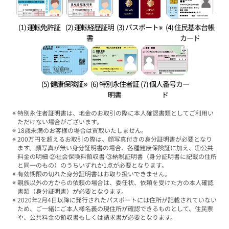
(1) 運転免許証
(2) 運転経歴証明
(3) パスポート※
(4) 住民基本台帳
書
カード
(5) 健康保険証※
(6) 特別永住者証
(7) 個人番号カー
明書
ド
特別永住者証明書は、地金のお取引の際に本人確認書類としてご利用い
ただけない場合がございます。
18歳未満のお客様の場合は買取いたしません。
200万円を超えるお取引の際は、顔写真付きの身分証明書が必要となり
ます。顔写真が無い身分証明書の場合、各種健康保険証に加え、①公共
料金の明細 ②社会保険料領収書 ③納税証明書（身分証明書に記載の住所
と同一のもの）のうちいずれか1点が必要となります。
有効期限の切れた身分証明書はお取り扱いできません。
親族以外の方からの依頼の場合は、委任状、依頼を受けた方の本人確認
書類（身分証明書）が必要となります。
2020年2月4日以降に発行されたパスポートには住所が記載されていない
ため、ご一緒にご本人様名義の現住所が確認できるものとして、住民票
や、公共料金の領収書もしくは請求書が必要となります。