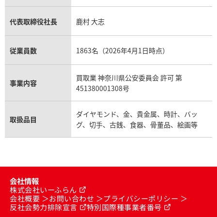
代表取締役社長
鹿村 大志
従業員数
1863名（2026年4月1日時点）
買取業 神奈川県公安委員会 許可 第
事業内容
451380001308号
ダイヤモンド、金、貴金属、時計、バッ
取扱品目
グ、切手、古銭、食器、骨董品、絵画等
会社情報
株式会社いーふらん
会社概要
お問い合わせ
プライバシーポリシー
反社会勢力排除宣言
特別国際種事業者番号