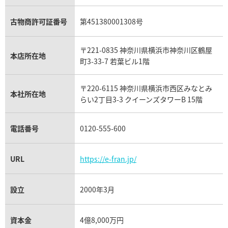
アレキサンドライト買取
A.ランゲ&ゾーネ買取
フェンディ買取
ピアジェ買取
ガーネット買取
ブレゲ買取
グッチ買取
ブシュロン買取
アクアマリン買取
オメガ買取
プラダ買取
古物商許可証番号
第451380001308号
モーブッサン買取
ウブロ買取
ミキモト買取
IWC買取
グラフ買取
〒221-0835 神奈川県横浜市神奈川区鶴屋
カルティエ買取
本店所在地
フランク ミュラー買取
町3-33-7 若葉ビル1階
リシャール・ミル買取
タグ・ホイヤー買取
〒220-6115 神奈川県横浜市西区みなとみ
パネライ買取
本社所在地
らい2丁目3-3 クイーンズタワーB 15階
チューダー（チュードル）買取
電話番号
0120-555-600
URL
https://e-fran.jp/
設立
2000年3月
資本金
4億8,000万円