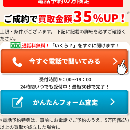
参考買取価格
参考買取価格
172,000
円
150,000
円
2026年6月3日時点
2026年2月3日時点
上限・条件がございます。 下記に記載の詳細を必ずご確認く
ださい。
通話料無料！
「いくら？」をすぐに聞けます！
受付時間 9：00〜19：00
24時間いつでも受付中！最短30秒で完了！
シャネル 2.55 チョコバー ハンドバッグ
シャネル 2.55 
デニム
トバッグ キャビア
※電話予約特典は、事前にお電話でご予約のうえ、5万円(税込)
参考買取価格
参考買取価格
以上の買取が成立した場合に