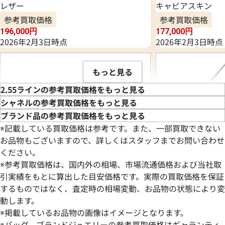
レザー
キャビアスキン
参考買取価格
参考買取価格
196,000
円
177,000
円
2026年2月3日時点
2026年2月3日時点
もっと見る
2.55ラインの参考買取価格をもっと見る
シャネルの参考買取価格をもっと見る
ブランド品の参考買取価格をもっと見る
※記載している買取価格は参考です。また、一部買取できない
お品物もございますので、詳しくはスタッフまでお問い合わせ
ください。
※参考買取価格は、国内外の相場、市場流通価格および当社取
引実績をもとに算出した目安価格です。実際の買取価格を保証
するものではなく、査定時の相場変動、お品物の状態により変
動します。
シャネル 2.55 チェーンショルダーバッグ
シャネル 2.55 
※掲載しているお品物の画像はイメージとなります。
レザー
ラムスキン
※バッグ、ブランドジュエリーの参考買取価格はギャランティ