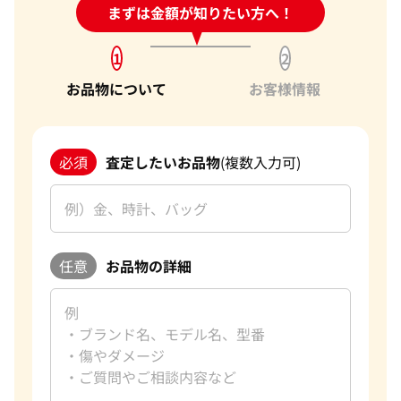
24時間受付中!
まずは金額が知りたい方へ！
問い合わせフォーム
1
2
お品物について
お客様情報
必須
査定したいお品物
(複数入力可)
任意
お品物の詳細