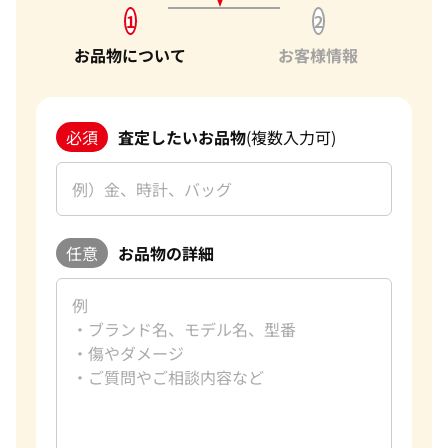
1
2
お品物について
お客様情報
必須
査定したいお品物
(複数入力可)
任意
お品物の詳細