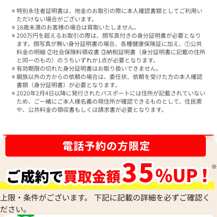
特別永住者証明書は、地金のお取引の際に本人確認書類としてご利用い
ただけない場合がございます。
18歳未満のお客様の場合は買取いたしません。
200万円を超えるお取引の際は、顔写真付きの身分証明書が必要となり
ます。顔写真が無い身分証明書の場合、各種健康保険証に加え、①公共
料金の明細 ②社会保険料領収書 ③納税証明書（身分証明書に記載の住所
と同一のもの）のうちいずれか1点が必要となります。
有効期限の切れた身分証明書はお取り扱いできません。
親族以外の方からの依頼の場合は、委任状、依頼を受けた方の本人確認
書類（身分証明書）が必要となります。
2020年2月4日以降に発行されたパスポートには住所が記載されていない
ため、ご一緒にご本人様名義の現住所が確認できるものとして、住民票
や、公共料金の領収書もしくは請求書が必要となります。
ブランド品買取強化中！売るなら今！
上限・条件がございます。 下記に記載の詳細を必ずご確認く
ださい。