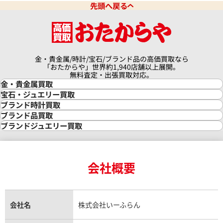
先頭へ戻る
金・貴金属/時計/宝石/ブランド品の高価買取なら
「おたからや」世界約1,940店舗以上展開。
無料査定・出張買取対応。
金・貴金属買取
金買取
宝石・ジュエリー買取
金の相場価格情報
宝石・ジュエリー買取
ブランド時計買取
金の参考買取価格一覧
ダイヤモンド買取
時計買取
ブランド品買取
インゴット買取
ダイヤモンド・宝石の参考価格一覧
ロレックス買取
ブランド買取
ブランドジュエリー買取
インゴットの相場価格情報
リング・結婚指輪買取
ロレックス デイトナ買取
ルイ・ヴィトン買取
カルティエ買取
24金買取
エメラルド買取
ロレックス サブマリーナー買取
ルイ・ヴィトン買取の参考価格一覧
ティファニー買取
24金の相場価格情報
サファイア買取
ロレックス GMTマスター買取
エルメス買取
ブルガリ買取
18金買取
ルビー買取
ロレックス エクスプローラー買取
会社概要
エルメス バーキン買取
ヴァンクリーフ＆アーペル買取
18金の相場価格情報
ヒスイ買取
ロレックス デイトジャスト買取
エルメス ケリー買取
ハリーウィンストン買取
金のアクセサリー買取
オパール買取
ロレックス 買取の参考価格一覧
エルメス買取の参考価格一覧
クロムハーツ買取
金貨買取
トパーズ買取
パテック フィリップ買取
シャネル買取
フレッド買取
貴金属買取
タンザナイト買取
パテック フィリップノーチラス買取
シャネル マトラッセ買取
ショーメ買取
会社名
株式会社いーふらん
プラチナ買取
アメジスト買取
オーデマ ピゲ買取
シャネル買取の参考価格一覧
ショパール買取