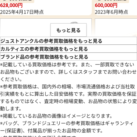
628,000
円
600,000
円
2025年4月17日時点
2023年6月時点
もっと見る
ジュストアンクルの参考買取価格をもっと見る
カルティエの参考買取価格をもっと見る
ブランド品の参考買取価格をもっと見る
※記載している買取価格は参考です。また、一部買取できない
お品物もございますので、詳しくはスタッフまでお問い合わせ
ください。
※参考買取価格は、国内外の相場、市場流通価格および当社取
引実績をもとに算出した目安価格です。実際の買取価格を保証
するものではなく、査定時の相場変動、お品物の状態により変
動します。
カルティエ ジュストアンクル ネックレス
カルティエ ジュス
※掲載しているお品物の画像はイメージとなります。
参考買取価格
参考買取価格
※バッグ、ブランドジュエリーの参考買取価格はギャランティ
551,000
ー(保証書)、付属品が揃ったお品物の金額です。
円
459,000
円
2025年5月17日時点
2025年8月17日時