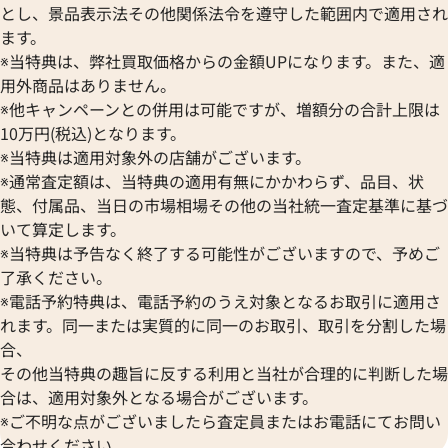
とし、景品表示法その他関係法令を遵守した範囲内で適用され
ます。
※当特典は、弊社買取価格からの金額UPになります。また、適
用外商品はありません。
※他キャンペーンとの併用は可能ですが、増額分の合計上限は
10万円(税込)となります。
※当特典は適用対象外の店舗がございます。
※通常査定額は、当特典の適用有無にかかわらず、品目、状
態、付属品、当日の市場相場その他の当社統一査定基準に基づ
いて算定します。
※当特典は予告なく終了する可能性がございますので、予めご
了承ください。
カルティエ ジュストアンクル ピアス 片方
カルティエ ジュス
※電話予約特典は、電話予約のうえ対象となるお取引に適用さ
のみ
イトゴールド
れます。同一または実質的に同一のお取引、取引を分割した場
参考買取価格
参考買取価格
合、
197,000
円
97,000
円
その他当特典の趣旨に反する利用と当社が合理的に判断した場
2026年3月17日時点
2023年12月18日
合は、適用対象外となる場合がございます。
※ご不明な点がございましたら査定員またはお電話にてお問い
合わせください。