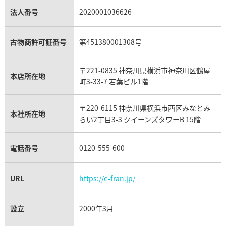
銀・シルバー買取
パライバトルマリン買取
オーデマ ピゲ ロイヤルオーク買取
ディオール買取
タサキ買取
パラジウム買取
キャッツアイ買取
ヴァシュロン・コンスタンタン買取
セリーヌ買取
法人番号
2020001036626
ダミアーニ買取
アレキサンドライト買取
A.ランゲ&ゾーネ買取
フェンディ買取
ピアジェ買取
ガーネット買取
ブレゲ買取
グッチ買取
ブシュロン買取
アクアマリン買取
オメガ買取
プラダ買取
古物商許可証番号
第451380001308号
モーブッサン買取
ウブロ買取
ミキモト買取
IWC買取
グラフ買取
〒221-0835 神奈川県横浜市神奈川区鶴屋
カルティエ買取
本店所在地
フランク ミュラー買取
町3-33-7 若葉ビル1階
リシャール・ミル買取
タグ・ホイヤー買取
〒220-6115 神奈川県横浜市西区みなとみ
パネライ買取
本社所在地
らい2丁目3-3 クイーンズタワーB 15階
チューダー（チュードル）買取
電話番号
0120-555-600
URL
https://e-fran.jp/
設立
2000年3月