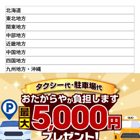
北海道
東北地方
青森県
関東地方
岩手県
東京都
中部地方
宮城県
神奈川県
新潟県
近畿地方
秋田県
埼玉県
富山県
三重県
中国地方
山形県
千葉県
石川県
滋賀県
鳥取県
四国地方
福島県
茨城県
山梨県
京都府
島根県
徳島県
九州地方・沖縄
栃木県
長野県
大阪府
岡山県
香川県
福岡県
群馬県
岐阜県
兵庫県
広島県
愛媛県
佐賀県
静岡県
奈良県
山口県
長崎県
愛知県
和歌山県
熊本県
大分県
宮崎県
鹿児島県