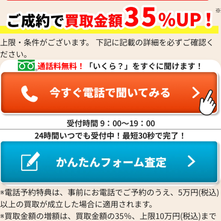
上限・条件がございます。 下記に記載の詳細を必ずご確認く
ださい。
通話料無料！
「いくら？」をすぐに聞けます！
受付時間 9：00〜19：00
24時間いつでも受付中！最短30秒で完了！
カルティエ ジュストアンクル ブレスレッ
カルティエ ジュス
ト/バングル 750
参考買取価格
参考買取価格
※電話予約特典は、事前にお電話でご予約のうえ、5万円(税込)
366,000
円
225,000
円
2023年8月時点
2026年1月17日時
以上の買取が成立した場合に適用されます。
※買取金額の増額は、買取金額の35％、上限10万円(税込)まで