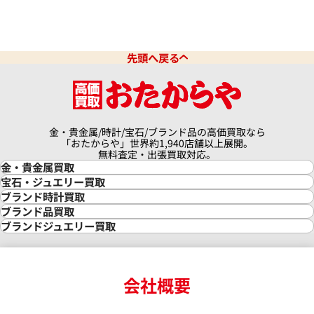
先頭へ戻る
金・貴金属/時計/宝石/ブランド品の高価買取なら
「おたからや」世界約1,940店舗以上展開。
無料査定・出張買取対応。
金・貴金属買取
金買取
宝石・ジュエリー買取
金の相場価格情報
宝石・ジュエリー買取
ブランド時計買取
金の参考買取価格一覧
ダイヤモンド買取
時計買取
ブランド品買取
インゴット買取
ダイヤモンド・宝石の参考価格一覧
ロレックス買取
ブランド買取
ブランドジュエリー買取
インゴットの相場価格情報
リング・結婚指輪買取
ロレックス デイトナ買取
ルイ・ヴィトン買取
カルティエ買取
24金買取
エメラルド買取
ロレックス サブマリーナー買取
ルイ・ヴィトン買取の参考価格一覧
ティファニー買取
24金の相場価格情報
サファイア買取
ロレックス GMTマスター買取
エルメス買取
ブルガリ買取
18金買取
ルビー買取
ロレックス エクスプローラー買取
会社概要
エルメス バーキン買取
ヴァンクリーフ＆アーペル買取
18金の相場価格情報
ヒスイ買取
ロレックス デイトジャスト買取
エルメス ケリー買取
ハリーウィンストン買取
金のアクセサリー買取
オパール買取
ロレックス 買取の参考価格一覧
エルメス買取の参考価格一覧
クロムハーツ買取