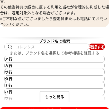
合、
その他当特典の趣旨に反する利用と当社が合理的に判断した場
合は、適用対象外となる場合がございます。
 8008006
ヴェルサーチ 008/150
※ご不明な点がございましたら査定員またはお電話にてお問い
合わせください。
価格
参考買取価格
い合わせください
価格はお問い合わせください
ブランド名で検索
電話で聞く
電話で聞く
確認する
または、ブランド名を選択して参考相場を確認する
ア行
IKEPOD
カ行
アイクポッド
CASIO
サ行
IWC
カシオ
Saint Laurent
タ行
アイダブリューシー
Cartier
サンローラン
TAG Heuer
ナ行
Azimuth
カルティエ
Shellman
タグ・ホイヤー
NOMOS Glashütte
ハ行
アジムース
Gaga Milano
シェルマン
Daniel Roth
もっと見る
ノモス グラスヒュッテ
Hamilton
マ行
ANONIMO
ガガミラノ
CITIZEN
ダニエル・ロート
ハミルトン
MIDO
ラ行
アノーニモ
Quinting
シチズン
TUDOR
Harry Winston