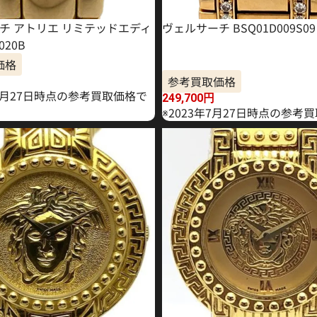
チ アトリエ リミテッドエディ
ヴェルサーチ BSQ01D009S09
020B
価格
参考買取価格
11月27日時点の参考買取価格で
249,700
円
※2023年7月27日時点の参考