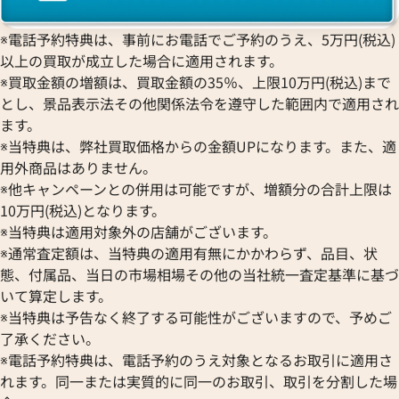
※電話予約特典は、事前にお電話でご予約のうえ、5万円(税込)
チ 金時計
ヴェルサーチ コインウォッチ 80
以上の買取が成立した場合に適用されます。
※買取金額の増額は、買取金額の35％、上限10万円(税込)まで
価格
参考買取価格
とし、景品表示法その他関係法令を遵守した範囲内で適用され
い合わせください
価格はお問い合わせください
ます。
※当特典は、弊社買取価格からの金額UPになります。また、適
電話で聞く
電話で聞く
用外商品はありません。
※他キャンペーンとの併用は可能ですが、増額分の合計上限は
10万円(税込)となります。
※当特典は適用対象外の店舗がございます。
※通常査定額は、当特典の適用有無にかかわらず、品目、状
態、付属品、当日の市場相場その他の当社統一査定基準に基づ
いて算定します。
※当特典は予告なく終了する可能性がございますので、予めご
了承ください。
※電話予約特典は、電話予約のうえ対象となるお取引に適用さ
れます。同一または実質的に同一のお取引、取引を分割した場