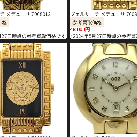
 メデューサ 7008012
ヴェルサーチ メデューサ 7009
価格
参考買取価格
48,000
円
1月27日時点の参考買取価格です
※2024年5月27日時点の参考