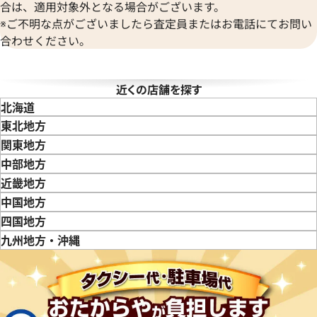
合は、適用対象外となる場合がございます。
※ご不明な点がございましたら査定員またはお電話にてお問い
合わせください。
近くの店舗を探す
北海道
東北地方
青森県
岩手県
宮城県
秋田県
山形県
福島県
関東地方
東京都
神奈川県
埼玉県
千葉県
茨城県
栃木県
群馬県
中部地方
新潟県
富山県
石川県
山梨県
長野県
岐阜県
静岡県
愛知県
近畿地方
三重県
滋賀県
京都府
大阪府
兵庫県
奈良県
和歌山県
中国地方
鳥取県
島根県
岡山県
広島県
山口県
四国地方
徳島県
香川県
愛媛県
九州地方・沖縄
福岡県
佐賀県
長崎県
熊本県
大分県
宮崎県
鹿児島県