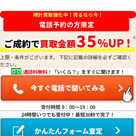
 金時計 1-500
ヴェルサーチ アトリエ リミ
時計買取強化中！売るなら今！
ション 138020B
価格
参考買取価格
い合わせください
価格はお問い合わせください
電話で聞く
電話で聞く
上限・条件がございます。 下記に記載の詳細を必ずご確認く
ださい。
通話料無料！
「いくら？」をすぐに聞けます！
受付時間 9：00〜19：00
24時間いつでも受付中！最短30秒で完了！