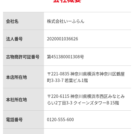
18金の相場価格情報
ヒスイ買取
ロレックス デイトジャスト買取
エルメス ケリー買取
ハリーウィンストン買取
金のアクセサリー買取
オパール買取
ロレックス 買取の参考価格一覧
エルメス買取の参考価格一覧
クロムハーツ買取
金貨買取
トパーズ買取
パテック フィリップ買取
シャネル買取
フレッド買取
貴金属買取
タンザナイト買取
パテック フィリップノーチラス買取
シャネル マトラッセ買取
ショーメ買取
会社名
株式会社いーふらん
プラチナ買取
アメジスト買取
オーデマ ピゲ買取
シャネル買取の参考価格一覧
ショパール買取
銀・シルバー買取
パライバトルマリン買取
オーデマ ピゲ ロイヤルオーク買取
ディオール買取
タサキ買取
パラジウム買取
キャッツアイ買取
ヴァシュロン・コンスタンタン買取
セリーヌ買取
法人番号
2020001036626
ダミアーニ買取
アレキサンドライト買取
A.ランゲ&ゾーネ買取
フェンディ買取
ピアジェ買取
ガーネット買取
ブレゲ買取
グッチ買取
ブシュロン買取
アクアマリン買取
オメガ買取
プラダ買取
古物商許可証番号
第451380001308号
モーブッサン買取
ウブロ買取
ミキモト買取
IWC買取
グラフ買取
〒221-0835 神奈川県横浜市神奈川区鶴屋
カルティエ買取
本店所在地
フランク ミュラー買取
町3-33-7 若葉ビル1階
リシャール・ミル買取
タグ・ホイヤー買取
〒220-6115 神奈川県横浜市西区みなとみ
パネライ買取
本社所在地
らい2丁目3-3 クイーンズタワーB 15階
チューダー（チュードル）買取
電話番号
0120-555-600