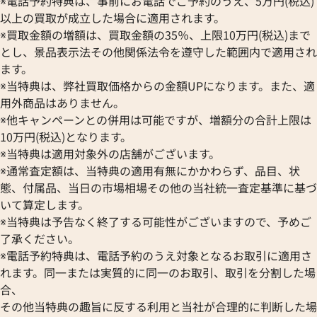
※電話予約特典は、事前にお電話でご予約のうえ、5万円(税込)
ブランパン
エルメス
ストーヴァ
以上の買取が成立した場合に適用されます。
BVLGARI
OMEGA
SEIKO
※買取金額の増額は、買取金額の35％、上限10万円(税込)まで
ブルガリ
オメガ
セイコー
とし、景品表示法その他関係法令を遵守した範囲内で適用され
Breguet
ORIENT
CENTURY
ます。
ブレゲ
オリエント
センチュリー
※当特典は、弊社買取価格からの金額UPになります。また、適
BULOVA
ORIS
ZENITH
用外商品はありません。
ブローバ
オリス
ゼニス
※他キャンペーンとの併用は可能ですが、増額分の合計上限は
Bell & Ross
Audemars Piguet
10万円(税込)となります。
ベル＆ロス
オーデマ ピゲ
※当特典は適用対象外の店舗がございます。
BAUME＆MERCIER
Vacheron Constantin
※通常査定額は、当特典の適用有無にかかわらず、品目、状
ボーム＆メルシエ
ヴァシュロン・コンスタンタン
態、付属品、当日の市場相場その他の当社統一査定基準に基づ
BALL Watch
Van Cleef & Arpels
いて算定します。
ボール ウォッチ
ヴァンクリーフ＆アーペル
※当特典は予告なく終了する可能性がございますので、予めご
Versace
了承ください。
ヴェルサーチ
※電話予約特典は、電話予約のうえ対象となるお取引に適用さ
Wempe
れます。同一または実質的に同一のお取引、取引を分割した場
ヴェンペ
合、
その他当特典の趣旨に反する利用と当社が合理的に判断した場