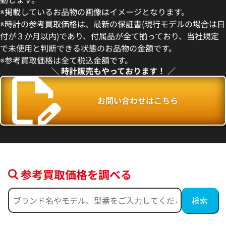
 金時計 101838
ヴェルサーチ リミテッドエ
※掲載しているお品物の画像はイメージとなります。
138020B
※時計の参考買取価格は、最新の保証書(現行モデルの場合は日
価格
参考買取価格
付が３か月以内)であり、付属品が全て揃っており、当社規定
い合わせください
価格はお問い合わせください
で未使用と判断できる状態のお品物の金額です。
※参考買取価格は全て税込金額です。
電話で聞く
電話で聞く
＼ 時計販売もやっております！ ／
お問い合わせはこちら
参考買取価格を調べる