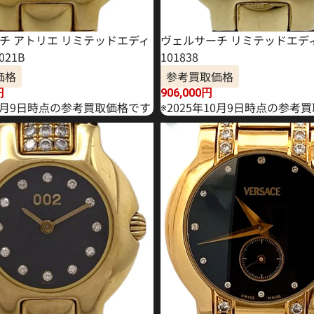
チ アトリエ リミテッドエディ
ヴェルサーチ リミテッドエデ
021B
101838
価格
参考買取価格
円
906,000
円
10月9日時点の参考買取価格です
※2025年10月9日時点の参考