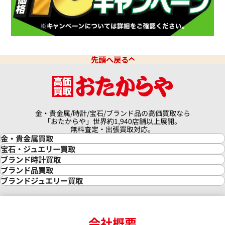
先頭へ戻る
金・貴金属/時計/宝石/ブランド品の高価買取なら
「おたからや」世界約1,940店舗以上展開。
無料査定・出張買取対応。
金・貴金属買取
金買取
宝石・ジュエリー買取
金の相場価格情報
宝石・ジュエリー買取
ブランド時計買取
金の参考買取価格一覧
ダイヤモンド買取
時計買取
ブランド品買取
インゴット買取
ダイヤモンド・宝石の参考価格一覧
ロレックス買取
ブランド買取
ブランドジュエリー買取
インゴットの相場価格情報
リング・結婚指輪買取
ロレックス デイトナ買取
ルイ・ヴィトン買取
カルティエ買取
24金買取
エメラルド買取
ロレックス サブマリーナー買取
ルイ・ヴィトン買取の参考価格一覧
ティファニー買取
24金の相場価格情報
サファイア買取
ロレックス GMTマスター買取
エルメス買取
ブルガリ買取
18金買取
ルビー買取
ロレックス エクスプローラー買取
会社概要
エルメス バーキン買取
ヴァンクリーフ＆アーペル買取