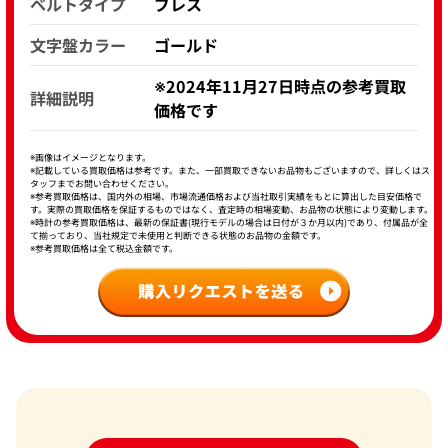
ベルトタイプ
ブレス
文字盤カラー
ゴールド
※2024年11月27日時点の参考買取
詳細説明
価格です
※画像はイメージとなります。
※記載している買取価格は参考です。また、一部買取できないお品物もございますので、詳しくはス
タッフまでお問い合わせください。
※参考買取価格は、国内外の相場、市場流通価格および当社取引実績をもとに算出した目安価格で
す。実際の買取価格を保証するものではなく、査定時の相場変動、お品物の状態により変動します。
※時計の参考買取価格は、最新の保証書(現行モデルの場合は日付が３か月以内)であり、付属品が全
て揃っており、当社規定で未使用と判断できる状態のお品物の金額です。
※参考買取価格は全て税込金額です。