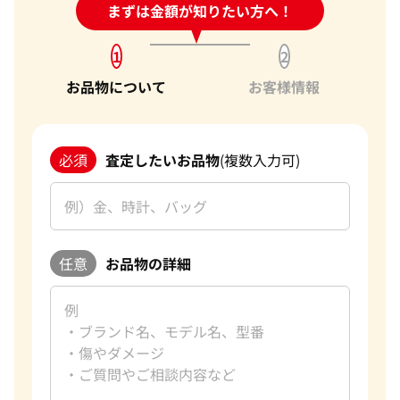
24時間受付中!
まずは金額が知りたい方へ！
問い合わせフォーム
1
2
お品物について
お客様情報
必須
査定したいお品物
(複数入力可)
任意
お品物の詳細