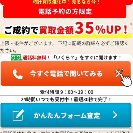
ミドー
時計買取強化中！売るなら今！
RALPH LAUREN
Alain Silberstein
クインティング
CHANEL
チューダー(チュードル)
ハリー・ウィンストン
MAURICE LACROIX
ラルフ ローレン
アラン・シルベスタイン
Cuervo y Sobrinos
シャネル
Tiffany & Co.
Patek Philippe
モーリス・ラクロア
Richard Mille
Armand Nicolet
クエルボ・イ・ソブリノス
Chopard
ティファニー
パテック フィリップ
 OLQ00
リシャール・ミル
アルマン・ニコレ
CVSTOS
ショパール
Dior
Panerai
Louis Vuitton
WALTHAM
クストス
CHAUMET
価格
ディオール
パネライ
ルイ・ヴィトン
ウォルサム
Chronoswiss
い合わせください
ショーメ
Parmigiani Fleurier
上限・条件がございます。 下記に記載の詳細を必ずご確認く
Luminox
HUBLOT
クロノスイス
Jacob & Co.
ださい。
パルミジャーニ・フルリエ
ルミノックス
ウブロ
GUCCI
電話で聞く
ジェイコブ
Piaget
通話料無料！
「いくら？」をすぐに聞けます！
Ressence
ETERNA
グッチ
Gerald Genta
ピアジェ
レッセンス
エテルナ
Graham
ジェラルド・ジェンタ
PIERRE KUNZ
ROGER DUBUIS
EDOX
グラハム
Jaeger-LeCoultre
ピエール・クンツ
ロジェ・デュブイ
エドックス
Grand Seiko
ジャガー・ルクルト
FRANCK MULLER
ROLEX
EBERHARD
グランドセイコー
Jaquet Droz
受付時間 9：00〜19：00
フランク ミュラー
ロレックス
エベラール
CORUM
ジャケ・ドロー
24時間いつでも受付中！最短30秒で完了！
BOUCHERON
LONGINES
EBEL
コルム
Girard-Perregaux
ブシュロン
ロンジン
エベル
Concord
ジラール・ペルゴ
BREITLING
EPOS
コンコルド
Sinn
ブライトリング
エポス
ジン
Blancpain
Hermes
STOWA