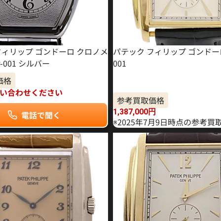
フィリップ ゴンドーロ クロノメ
パテック フィリップ ゴンドーロ 
P-001 シルバー
001
価格
い合わせください
参考買取価格
1,387,000
円
電話で聞く
※2025年7月9日時点の参考買