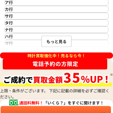
ア行
IKEPOD
カ行
アイクポッド
CASIO
サ行
IWC
カシオ
Saint Laurent
タ行
アイダブリューシー
Cartier
サンローラン
TAG Heuer
ナ行
Azimuth
カルティエ
Shellman
タグ・ホイヤー
NOMOS Glashütte
ハ行
ィリップ ゴンドーロ 5010G-
パテック フィリップ ゴンドーロ
アジムース
Gaga Milano
シェルマン
Daniel Roth
もっと見る
ノモス グラスヒュッテ
Hamilton
マ行
ANONIMO
シルバー
ガガミラノ
CITIZEN
ダニエル・ロート
ハミルトン
MIDO
ラ行
アノーニモ
Quinting
シチズン
TUDOR
価格
Harry Winston
ミドー
時計買取強化中！売るなら今！
RALPH LAUREN
Alain Silberstein
参考買取価格
クインティング
CHANEL
チューダー(チュードル)
い合わせください
ハリー・ウィンストン
MAURICE LACROIX
ラルフ ローレン
アラン・シルベスタイン
Cuervo y Sobrinos
1,045,000
円
シャネル
Tiffany & Co.
Patek Philippe
モーリス・ラクロア
Richard Mille
Armand Nicolet
※2022年10月27日時点の参
クエルボ・イ・ソブリノス
Chopard
電話で聞く
ティファニー
パテック フィリップ
リシャール・ミル
す
アルマン・ニコレ
CVSTOS
ショパール
Dior
Panerai
Louis Vuitton
WALTHAM
クストス
CHAUMET
ディオール
パネライ
ルイ・ヴィトン
ウォルサム
Chronoswiss
ショーメ
Parmigiani Fleurier
上限・条件がございます。 下記に記載の詳細を必ずご確認く
Luminox
HUBLOT
クロノスイス
Jacob & Co.
ださい。
パルミジャーニ・フルリエ
ルミノックス
ウブロ
GUCCI
ジェイコブ
Piaget
通話料無料！
「いくら？」をすぐに聞けます！
Ressence
ETERNA
グッチ
Gerald Genta
ピアジェ
レッセンス
エテルナ
Graham
ジェラルド・ジェンタ