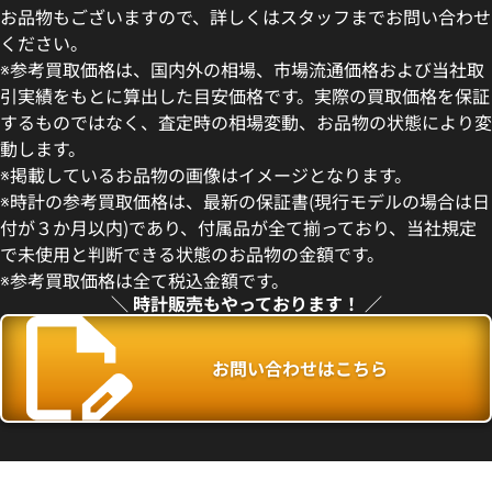
お品物もございますので、詳しくはスタッフまでお問い合わせ
ください。
※参考買取価格は、国内外の相場、市場流通価格および当社取
引実績をもとに算出した目安価格です。実際の買取価格を保証
するものではなく、査定時の相場変動、お品物の状態により変
動します。
ィリップ ゴンドーロ 5111G-
パテックフィリップ ゴンドーロ 5
※掲載しているお品物の画像はイメージとなります。
イト文字盤
001
※時計の参考買取価格は、最新の保証書(現行モデルの場合は日
価格
参考買取価格
付が３か月以内)であり、付属品が全て揃っており、当社規定
い合わせください
価格はお問い合わせください
で未使用と判断できる状態のお品物の金額です。
※参考買取価格は全て税込金額です。
電話で聞く
電話で聞く
＼ 時計販売もやっております！ ／
お問い合わせはこちら