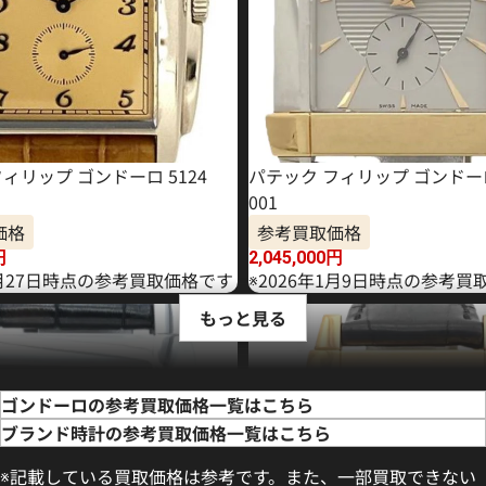
ィリップ ゴンドーロ 5124
パテック フィリップ ゴンドーロ 
001
価格
参考買取価格
円
2,045,000
円
6月27日時点の参考買取価格です
※2026年1月9日時点の参考買
もっと見る
ゴンドーロの参考買取価格一覧はこちら
ブランド時計の参考買取価格一覧はこちら
※記載している買取価格は参考です。また、一部買取できない