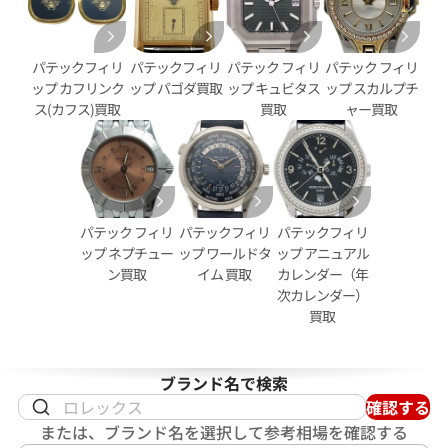
パテックフィリ
パテックフィリ
パテック フィリ
パテック フィリ
ップ カフリンク
ップ パゴダ買取
ップ キュビタス
ップ スカルプチ
ス(カフス)買取
買取
ャー買取
ィリップ ゴンドーロ 5014J
パテック フィリップ ゴンドーロ 
価格
参考買取価格
い合わせください
価格はお問い合わせください
パテック フィリ
パテックフィリ
パテックフィリ
電話で聞く
電話で聞く
ップ ネプチュー
ップ ワールドタ
ップ アニュアル
ン買取
イム 買取
カレンダー（年
次カレンダー）
買取
ブランド名で検索
確認する
または、ブランド名を選択して参考相場を確認する