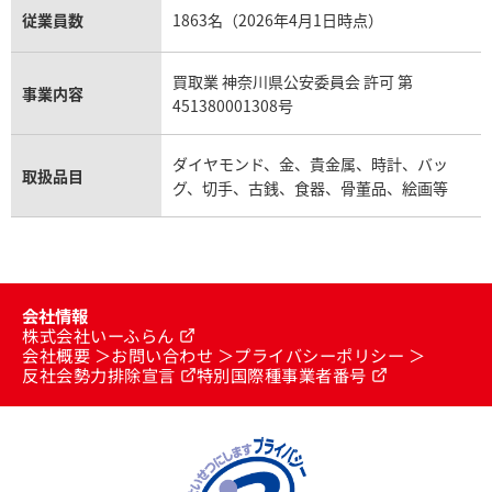
従業員数
1863名（2026年4月1日時点）
買取業 神奈川県公安委員会 許可 第
事業内容
451380001308号
ダイヤモンド、金、貴金属、時計、バッ
取扱品目
グ、切手、古銭、食器、骨董品、絵画等
会社情報
株式会社いーふらん
会社概要
お問い合わせ
プライバシーポリシー
反社会勢力排除宣言
特別国際種事業者番号