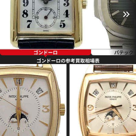
ゴンドーロ
パテック
ゴンドーロの参考買取相場表