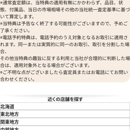
※通常査定額は、当特典の適用有無にかかわらず、品目、状
ボーム＆メルシエ
ヴァシュロン・コンスタンタン
態、付属品、当日の市場相場その他の当社統一査定基準に基づ
BALL Watch
Van Cleef & Arpels
いて算定します。
ボール ウォッチ
ヴァンクリーフ＆アーペル
※当特典は予告なく終了する可能性がございますので、予めご
Versace
了承ください。
ヴェルサーチ
※電話予約特典は、電話予約のうえ対象となるお取引に適用さ
Wempe
れます。同一または実質的に同一のお取引、取引を分割した場
ヴェンペ
合、
その他当特典の趣旨に反する利用と当社が合理的に判断した場
ィリップ カラトラバ 5010J-
パテック フィリップ ゴンドーロ
合は、適用対象外となる場合がございます。
ヤ 3842P ホワイト
※ご不明な点がございましたら査定員またはお電話にてお問い
価格
参考買取価格
合わせください。
円
1,386,000
円
2月27日時点の参考買取価格です
※2024年4月9日時点の参考買
近くの店舗を探す
北海道
東北地方
青森県
岩手県
宮城県
秋田県
山形県
福島県
関東地方
東京都
神奈川県
埼玉県
千葉県
茨城県
栃木県
群馬県
中部地方