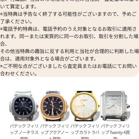
いて算定します。
※当特典は予告なく終了する可能性がございますので、予めご
了承ください。
※電話予約特典は、電話予約のうえ対象となるお取引に適用さ
れます。同一または実質的に同一のお取引、取引を分割した場
合、
その他当特典の趣旨に反する利用と当社が合理的に判断した場
リップ ゴンドーロ 5024J-
パテック フィリップ ゴンドーロ 
合は、適用対象外となる場合がございます。
ホワイト
※ご不明な点がございましたら査定員またはお電話にてお問い
価格
参考買取価格
合わせください。
円
2,158,000
円
5月27日時点の参考買取価格です
※2026年5月27日時点の参考
パテック フィリ
パテック フィリ
パテック フィリ
パテック フィリ
ップ ノーチラス
ップ アクアノー
ップ カラトラバ
ップ Twenty-4買
買取
ト買取
買取
取