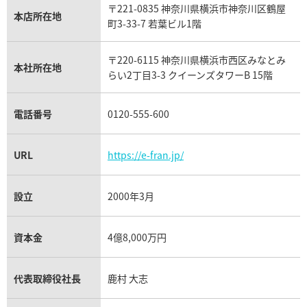
〒221-0835 神奈川県横浜市神奈川区鶴屋
カルティエ買取
本店所在地
フランク ミュラー買取
町3-33-7 若葉ビル1階
リシャール・ミル買取
タグ・ホイヤー買取
〒220-6115 神奈川県横浜市西区みなとみ
パネライ買取
本社所在地
らい2丁目3-3 クイーンズタワーB 15階
チューダー（チュードル）買取
電話番号
0120-555-600
URL
https://e-fran.jp/
設立
2000年3月
資本金
4億8,000万円
代表取締役社長
鹿村 大志