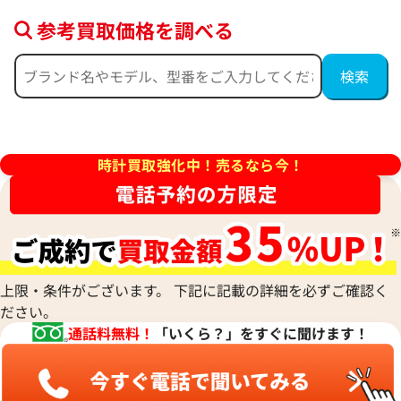
参考買取価格を調べる
フィリップ ゴンドーロ
パテックフィリップ ゴンドーロ 5
時計買取強化中！売るなら今！
01 シルバー
価格
参考買取価格
円
3,121,000
円
5月27日時点の参考買取価格です
※2026年3月9日時点の参考買
上限・条件がございます。 下記に記載の詳細を必ずご確認く
ださい。
通話料無料！
「いくら？」をすぐに聞けます！