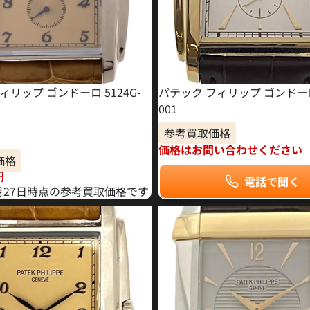
リップ ゴンドーロ 5124G-
パテック フィリップ ゴンドーロ 
001
参考買取価格
価格はお問い合わせください
価格
円
電話で聞く
7月27日時点の参考買取価格です