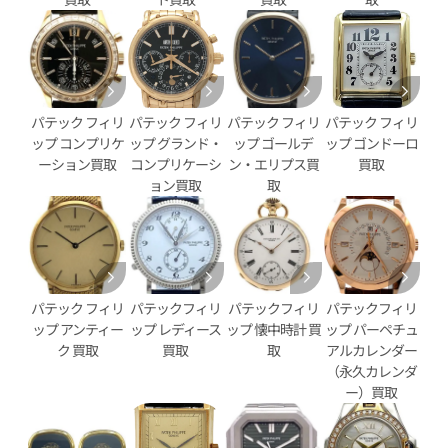
パテック フィリ
パテック フィリ
パテック フィリ
パテック フィリ
ップ コンプリケ
ップ グランド・
ップ ゴールデ
ップ ゴンドーロ
ーション買取
コンプリケーシ
ン・エリプス買
買取
リップ ゴンドーロ 5024/1J-
パテックフィリップ ゴンドーロ 5
ョン買取
取
イト文字盤
001
価格
参考買取価格
円
2,855,000
円
年9月9日時点の参考買取価格です
※2026年3月27日時点の参考
パテック フィリ
パテックフィリ
パテックフィリ
パテックフィリ
ップ アンティー
ップ レディース
ップ 懐中時計 買
ップ パーペチュ
ク 買取
買取
取
アルカレンダー
（永久カレンダ
ー）買取