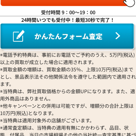
受付時間 9：00〜19：00
24時間いつでも受付中！最短30秒で完了！
フィリップ ゴンドーロ
パティックフィリップ ゴンドーロ
001
※電話予約特典は、事前にお電話でご予約のうえ、5万円(税込)
以上の買取が成立した場合に適用されます。
価格
※買取金額の増額は、買取金額の35％、上限10万円(税込)まで
い合わせください
とし、景品表示法その他関係法令を遵守した範囲内で適用され
参考買取価格
ます。
1,655,000
円
電話で聞く
※2024年7月9日時点の参考買
※当特典は、弊社買取価格からの金額UPになります。また、適
用外商品はありません。
※他キャンペーンとの併用は可能ですが、増額分の合計上限は
10万円(税込)となります。
※当特典は適用対象外の店舗がございます。
※通常査定額は、当特典の適用有無にかかわらず、品目、状
態、付属品、当日の市場相場その他の当社統一査定基準に基づ