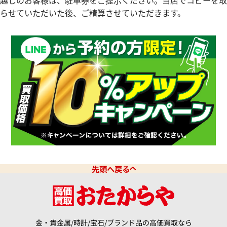
らせていただいた後、ご精算させていただきます。
フィリップ ゴンドーロ セラータ
パテック フィリップ ゴンドー
/200R-001
4972G-001
価格
参考買取価格
円
2,090,000
円
4月27日時点の参考買取価格です
※2024年9月27日時点の参考
先頭へ戻る
金・貴金属/時計/宝石/ブランド品の高価買取なら