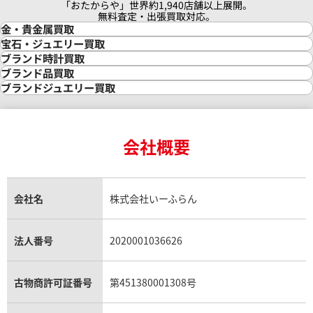
「おたからや」世界約1,940店舗以上展開。
無料査定・出張買取対応。
金・貴金属買取
金買取
宝石・ジュエリー買取
金の相場価格情報
宝石・ジュエリー買取
ブランド時計買取
金の参考買取価格一覧
ダイヤモンド買取
時計買取
ブランド品買取
インゴット買取
ダイヤモンド・宝石の参考価格一覧
ロレックス買取
ブランド買取
ブランドジュエリー買取
インゴットの相場価格情報
リング・結婚指輪買取
ロレックス デイトナ買取
ルイ・ヴィトン買取
カルティエ買取
24金買取
エメラルド買取
ロレックス サブマリーナー買取
ルイ・ヴィトン買取の参考価格一覧
ティファニー買取
24金の相場価格情報
サファイア買取
ロレックス GMTマスター買取
エルメス買取
ブルガリ買取
18金買取
ルビー買取
ィリップ ゴンドーロ ジェンマ
パテック フィリップ ゴンドー
ロレックス エクスプローラー買取
会社概要
エルメス バーキン買取
ヴァンクリーフ＆アーペル買取
18金の相場価格情報
ヒスイ買取
ロレックス デイトジャスト買取
エルメス ケリー買取
ハリーウィンストン買取
4981R-001 ホワイト
金のアクセサリー買取
オパール買取
ロレックス 買取の参考価格一覧
エルメス買取の参考価格一覧
クロムハーツ買取
金貨買取
トパーズ買取
参考買取価格
パテック フィリップ買取
シャネル買取
フレッド買取
貴金属買取
タンザナイト買取
パテック フィリップノーチラス買取
シャネル マトラッセ買取
ショーメ買取
会社名
株式会社いーふらん
価格はお問い合わせください
プラチナ買取
価格
アメジスト買取
オーデマ ピゲ買取
シャネル買取の参考価格一覧
ショパール買取
銀・シルバー買取
パライバトルマリン買取
オーデマ ピゲ ロイヤルオーク買取
ディオール買取
タサキ買取
円
電話で聞く
パラジウム買取
キャッツアイ買取
ヴァシュロン・コンスタンタン買取
セリーヌ買取
法人番号
2020001036626
ダミアーニ買取
7月27日時点の参考買取価格です
アレキサンドライト買取
A.ランゲ&ゾーネ買取
フェンディ買取
ピアジェ買取
ガーネット買取
ブレゲ買取
グッチ買取
ブシュロン買取
アクアマリン買取
オメガ買取
プラダ買取
古物商許可証番号
第451380001308号
モーブッサン買取
ウブロ買取
ミキモト買取
IWC買取
グラフ買取