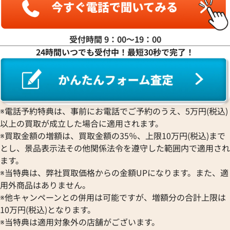
PIERRE KUNZ
ROGER DUBUIS
EDOX
グラハム
Jaeger-LeCoultre
ピエール・クンツ
ロジェ・デュブイ
エドックス
Grand Seiko
ジャガー・ルクルト
FRANCK MULLER
ROLEX
EBERHARD
グランドセイコー
Jaquet Droz
受付時間 9：00〜19：00
フランク ミュラー
ロレックス
エベラール
CORUM
ジャケ・ドロー
24時間いつでも受付中！最短30秒で完了！
BOUCHERON
LONGINES
EBEL
コルム
Girard-Perregaux
ブシュロン
ロンジン
エベル
Concord
ジラール・ペルゴ
BREITLING
EPOS
コンコルド
Sinn
ブライトリング
ィリップ ゴンドーロ 5010G-
パティックフィリップ ゴンドーロ
エポス
ジン
Blancpain
イト文字盤
015
Hermes
STOWA
※電話予約特典は、事前にお電話でご予約のうえ、5万円(税込)
ブランパン
エルメス
ストーヴァ
以上の買取が成立した場合に適用されます。
価格
参考買取価格
BVLGARI
OMEGA
SEIKO
※買取金額の増額は、買取金額の35％、上限10万円(税込)まで
い合わせください
価格はお問い合わせください
ブルガリ
オメガ
セイコー
とし、景品表示法その他関係法令を遵守した範囲内で適用され
Breguet
ORIENT
CENTURY
電話で聞く
電話で聞く
ます。
ブレゲ
オリエント
センチュリー
※当特典は、弊社買取価格からの金額UPになります。また、適
BULOVA
ORIS
ZENITH
用外商品はありません。
ブローバ
オリス
ゼニス
※他キャンペーンとの併用は可能ですが、増額分の合計上限は
Bell & Ross
Audemars Piguet
10万円(税込)となります。
ベル＆ロス
オーデマ ピゲ
※当特典は適用対象外の店舗がございます。
BAUME＆MERCIER
Vacheron Constantin