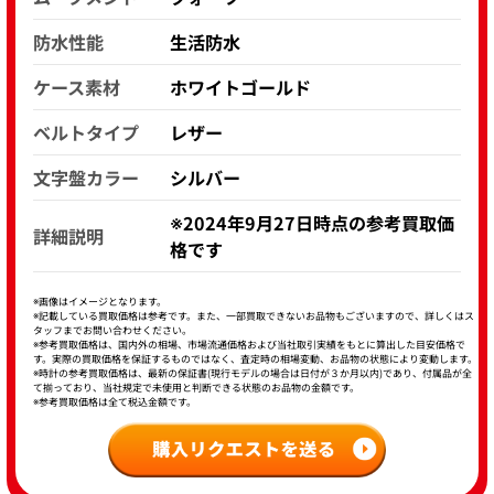
防水性能
生活防水
ケース素材
ホワイトゴールド
ベルトタイプ
レザー
文字盤カラー
シルバー
※2024年9月27日時点の参考買取価
詳細説明
格です
※画像はイメージとなります。
※記載している買取価格は参考です。また、一部買取できないお品物もございますので、詳しくはス
タッフまでお問い合わせください。
※参考買取価格は、国内外の相場、市場流通価格および当社取引実績をもとに算出した目安価格で
す。実際の買取価格を保証するものではなく、査定時の相場変動、お品物の状態により変動します。
※時計の参考買取価格は、最新の保証書(現行モデルの場合は日付が３か月以内)であり、付属品が全
て揃っており、当社規定で未使用と判断できる状態のお品物の金額です。
※参考買取価格は全て税込金額です。