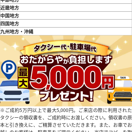
新潟県
富山県
石川県
山梨県
長野県
岐阜県
静岡県
愛知県
近畿地方
三重県
滋賀県
京都府
大阪府
兵庫県
奈良県
和歌山県
中国地方
鳥取県
島根県
岡山県
広島県
山口県
四国地方
徳島県
香川県
愛媛県
九州地方・沖縄
福岡県
佐賀県
長崎県
熊本県
大分県
宮崎県
鹿児島県
ィリップ ゴンドーロ 3842R
パテックフィリップ ゴンドーロ 7
001
価格
参考買取価格
い合わせください
価格はお問い合わせください
電話で聞く
電話で聞く
※ご成約5万円以上で最大5,000円。ご来店の際に利用された
タクシーの領収書を、ご成約時にお渡しください。領収書の原
本と引き換えに、ご精算させていただきます。また、お車でお
越しのお客様は、駐車券をご提示ください。当店でコピーを取