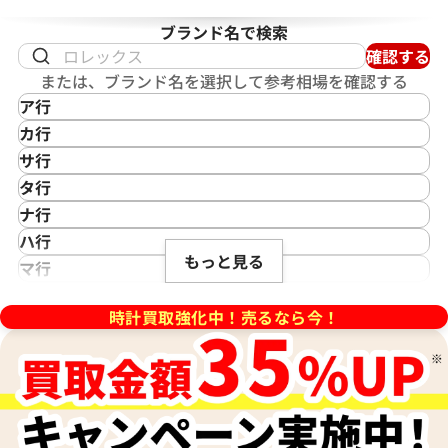
ブランド名で検索
確認する
または、ブランド名を選択して参考相場を確認する
ア行
IKEPOD
カ行
アイクポッド
CASIO
サ行
IWC
カシオ
Saint Laurent
タ行
アイダブリューシー
Cartier
サンローラン
TAG Heuer
ナ行
Azimuth
カルティエ
Shellman
タグ・ホイヤー
NOMOS Glashütte
ハ行
アジムース
Gaga Milano
シェルマン
Daniel Roth
もっと見る
ノモス グラスヒュッテ
Hamilton
マ行
ANONIMO
ガガミラノ
CITIZEN
ダニエル・ロート
ハミルトン
MIDO
ラ行
テージ L2.742.4 SS
ロンジン マスターコレクション L
アノーニモ
Quinting
シチズン
TUDOR
Harry Winston
ミドー
時計買取強化中！売るなら今！
RALPH LAUREN
SS
Alain Silberstein
クインティング
CHANEL
チューダー(チュードル)
ハリー・ウィンストン
MAURICE LACROIX
ラルフ ローレン
アラン・シルベスタイン
価格
参考買取価格
Cuervo y Sobrinos
シャネル
Tiffany & Co.
Patek Philippe
モーリス・ラクロア
Richard Mille
Armand Nicolet
84,000
円
クエルボ・イ・ソブリノス
Chopard
ティファニー
パテック フィリップ
10月28日時点の参考買取価格で
※2021年10月28日時点の参
リシャール・ミル
アルマン・ニコレ
CVSTOS
ショパール
Dior
Panerai
Louis Vuitton
す
WALTHAM
クストス
CHAUMET
ディオール
パネライ
ルイ・ヴィトン
ウォルサム
Chronoswiss