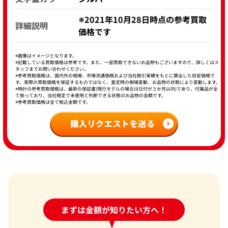
※2021年10月28日時点の参考買取
詳細説明
価格です
※画像はイメージとなります。
※記載している買取価格は参考です。また、一部買取できないお品物もございますので、詳しくはス
タッフまでお問い合わせください。
※参考買取価格は、国内外の相場、市場流通価格および当社取引実績をもとに算出した目安価格で
す。実際の買取価格を保証するものではなく、査定時の相場変動、お品物の状態により変動します。
※時計の参考買取価格は、最新の保証書(現行モデルの場合は日付が３か月以内)であり、付属品が全
て揃っており、当社規定で未使用と判断できる状態のお品物の金額です。
※参考買取価格は全て税込金額です。
24時間受付中!
まずは金額が知りたい方へ！
問い合わせフォーム