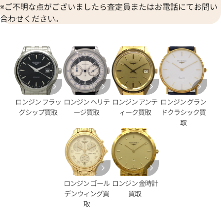
※ご不明な点がございましたら査定員またはお電話にてお問い
合わせください。
ロンジン フラッ
ロンジン ヘリテ
ロンジン アンテ
ロンジン グラン
グシップ買取
ージ買取
ィーク買取
ドクラシック買
取
レジェンドダイバー デイト
ロンジン ハイドロコンクエス
0.6 SS
アウト L3.742.2.56.6 SS
価格
参考買取価格
ロンジン ゴール
ロンジン 金時計
10月28日時点の参考買取価格で
117,000
円
デンウィング買
買取
※2024年5月27日時点の参考
取