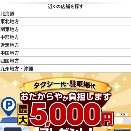
近くの店舗を探す
北海道
東北地方
青森県
岩手県
宮城県
秋田県
山形県
福島県
関東地方
東京都
神奈川県
埼玉県
千葉県
茨城県
栃木県
群馬県
中部地方
新潟県
富山県
石川県
山梨県
長野県
岐阜県
静岡県
愛知県
近畿地方
三重県
滋賀県
京都府
大阪府
兵庫県
奈良県
和歌山県
中国地方
鳥取県
島根県
岡山県
広島県
山口県
四国地方
徳島県
香川県
愛媛県
九州地方・沖縄
福岡県
佐賀県
長崎県
熊本県
大分県
宮崎県
鹿児島県
レギュレーター GP
ロンジン コンクエスト ヘリテ
L1.611.4.75.4
参考買取価格
価格
価格はお問い合わせください
10月28日時点の参考買取価格で
電話で聞く