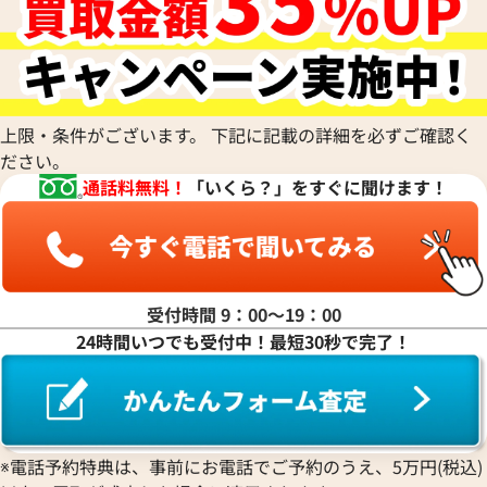
上限・条件がございます。 下記に記載の詳細を必ずご確認く
ださい。
通話料無料！
「いくら？」をすぐに聞けます！
受付時間 9：00〜19：00
ドルチェヴィータ ダイヤ
ロンジン K18YG 電池式 ブラ
24時間いつでも受付中！最短30秒で完了！
7 YG 電池式 ホワイト
価格
参考買取価格
280,000
円
5月27日時点の参考買取価格です
※2022年2月27日時点の参考
※電話予約特典は、事前にお電話でご予約のうえ、5万円(税込)