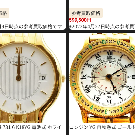
価格
参考買取価格
599,500
円
年5月9日時点の参考買取価格です
※2022年4月27日時点の参考
 731 6 K18YG 電池式 ホワイ
ロンジン YG 自動巻式 ゴール