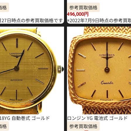
価格
参考買取価格
496,000
円
1月27日時点の参考買取価格です
※2022年7月9日時点の参考買
18YG 自動巻式 ゴールド
ロンジン YG 電池式 ゴールド
価格
参考買取価格