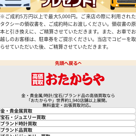
※ご成約5万円以上で最大5,000円。ご来店の際に利用された
タクシーの領収書を、ご成約時にお渡しください。領収書の原
本と引き換えに、ご精算させていただきます。また、お車でお
越しのお客様は、駐車券をご提示ください。当店でコピーを取
らせていただいた後、ご精算させていただきます。
先頭へ戻る
金・貴金属/時計/宝石/ブランド品の高価買取なら
「おたからや」世界約1,940店舗以上展開。
無料査定・出張買取対応。
金・貴金属買取
金買取
宝石・ジュエリー買取
金の相場価格情報
宝石・ジュエリー買取
ブランド時計買取
金の参考買取価格一覧
ダイヤモンド買取
時計買取
ブランド品買取
インゴット買取
ダイヤモンド・宝石の参考価格一覧
ロレックス買取
ブランド買取
ブランドジュエリー買取