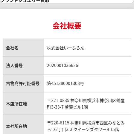
インゴットの相場価格情報
リング・結婚指輪買取
ロレックス デイトナ買取
ルイ・ヴィトン買取
カルティエ買取
24金買取
エメラルド買取
ロレックス サブマリーナー買取
ルイ・ヴィトン買取の参考価格一覧
ティファニー買取
24金の相場価格情報
サファイア買取
ロレックス GMTマスター買取
エルメス買取
ブルガリ買取
18金買取
ルビー買取
ロレックス エクスプローラー買取
会社概要
エルメス バーキン買取
ヴァンクリーフ＆アーペル買取
18金の相場価格情報
ヒスイ買取
ロレックス デイトジャスト買取
エルメス ケリー買取
ハリーウィンストン買取
金のアクセサリー買取
オパール買取
ロレックス 買取の参考価格一覧
エルメス買取の参考価格一覧
クロムハーツ買取
金貨買取
トパーズ買取
パテック フィリップ買取
シャネル買取
フレッド買取
貴金属買取
タンザナイト買取
パテック フィリップノーチラス買取
シャネル マトラッセ買取
ショーメ買取
会社名
株式会社いーふらん
プラチナ買取
アメジスト買取
オーデマ ピゲ買取
シャネル買取の参考価格一覧
ショパール買取
銀・シルバー買取
パライバトルマリン買取
オーデマ ピゲ ロイヤルオーク買取
ディオール買取
タサキ買取
パラジウム買取
キャッツアイ買取
ヴァシュロン・コンスタンタン買取
セリーヌ買取
法人番号
2020001036626
ダミアーニ買取
アレキサンドライト買取
A.ランゲ&ゾーネ買取
フェンディ買取
ピアジェ買取
ガーネット買取
ブレゲ買取
グッチ買取
ブシュロン買取
アクアマリン買取
オメガ買取
プラダ買取
古物商許可証番号
第451380001308号
モーブッサン買取
ウブロ買取
ミキモト買取
IWC買取
グラフ買取
〒221-0835 神奈川県横浜市神奈川区鶴屋
カルティエ買取
本店所在地
フランク ミュラー買取
町3-33-7 若葉ビル1階
リシャール・ミル買取
タグ・ホイヤー買取
〒220-6115 神奈川県横浜市西区みなとみ
パネライ買取
本社所在地
らい2丁目3-3 クイーンズタワーB 15階
チューダー（チュードル）買取