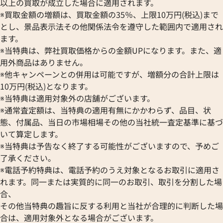
以上の買取が成立した場合に適用されます。
※買取金額の増額は、買取金額の35％、上限10万円(税込)まで
とし、景品表示法その他関係法令を遵守した範囲内で適用され
ます。
※当特典は、弊社買取価格からの金額UPになります。また、適
用外商品はありません。
※他キャンペーンとの併用は可能ですが、増額分の合計上限は
10万円(税込)となります。
※当特典は適用対象外の店舗がございます。
※通常査定額は、当特典の適用有無にかかわらず、品目、状
態、付属品、当日の市場相場その他の当社統一査定基準に基づ
いて算定します。
ィデンツァ L2.643.8 PG/レ
ロンジン エヴィデンツァ L2.643
※当特典は予告なく終了する可能性がございますので、予めご
巻式 ホワイト
了承ください。
価格
参考買取価格
※電話予約特典は、電話予約のうえ対象となるお取引に適用さ
280,000
円
れます。同一または実質的に同一のお取引、取引を分割した場
10月28日時点の参考買取価格で
※2021年10月28日時点の参
合、
す
その他当特典の趣旨に反する利用と当社が合理的に判断した場
合は、適用対象外となる場合がございます。