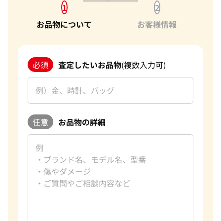
1
2
お品物について
お客様情報
必須
査定したいお品物
(複数入力可)
任意
お品物の詳細