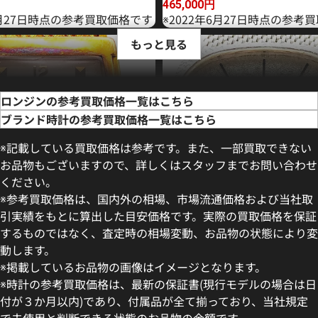
465,000
円
2月27日時点の参考買取価格です
※2022年6月27日時点の参考
もっと見る
ロンジンの参考買取価格一覧はこちら
ブランド時計の参考買取価格一覧はこちら
※記載している買取価格は参考です。また、一部買取できない
お品物もございますので、詳しくはスタッフまでお問い合わせ
ください。
※参考買取価格は、国内外の相場、市場流通価格および当社取
引実績をもとに算出した目安価格です。実際の買取価格を保証
するものではなく、査定時の相場変動、お品物の状態により変
動します。
G 手巻式 アイボリー
ロンジン WG 手巻式 シルバー
※掲載しているお品物の画像はイメージとなります。
価格
参考買取価格
※時計の参考買取価格は、最新の保証書(現行モデルの場合は日
388,000
円
付が３か月以内)であり、付属品が全て揃っており、当社規定
6月27日時点の参考買取価格です
※2022年7月9日時点の参考買