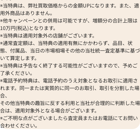
ORIS
ZENITH
※当特典は、弊社買取価格からの金額UPになります。また、適
ブローバ
オリス
ゼニス
Bell & Ross
用外商品はありません。
Audemars Piguet
※他キャンペーンとの併用は可能ですが、増額分の合計上限は
ベル＆ロス
オーデマ ピゲ
BAUME＆MERCIER
10万円(税込)となります。
Vacheron Constantin
※当特典は適用対象外の店舗がございます。
ボーム＆メルシエ
ヴァシュロン・コンスタンタン
BALL Watch
※通常査定額は、当特典の適用有無にかかわらず、品目、状
Van Cleef & Arpels
態、付属品、当日の市場相場その他の当社統一査定基準に基づ
ボール ウォッチ
ヴァンクリーフ＆アーペル
いて算定します。
Versace
※当特典は予告なく終了する可能性がございますので、予めご
ヴェルサーチ
了承ください。
Wempe
※電話予約特典は、電話予約のうえ対象となるお取引に適用さ
ヴェンペ
れます。同一または実質的に同一のお取引、取引を分割した場
合、
ィデンツァ L2.175.0 SS
ロンジン18KYG 電池式 アイ
その他当特典の趣旨に反する利用と当社が合理的に判断した場
価格
合は、適用対象外となる場合がございます。
参考買取価格
※ご不明な点がございましたら査定員またはお電話にてお問い
10月28日時点の参考買取価格で
52,200
円
合わせください。
※2022年5月9日時点の参考買