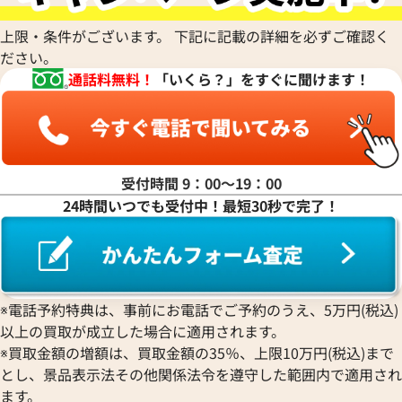
ショーメ
Parmigiani Fleurier
Luminox
HUBLOT
クロノスイス
Jacob & Co.
パルミジャーニ・フルリエ
ルミノックス
上限・条件がございます。 下記に記載の詳細を必ずご確認く
ウブロ
GUCCI
ジェイコブ
Piaget
Ressence
ださい。
ETERNA
グッチ
Gerald Genta
ピアジェ
レッセンス
通話料無料！
「いくら？」をすぐに聞けます！
エテルナ
Graham
ジェラルド・ジェンタ
PIERRE KUNZ
ROGER DUBUIS
EDOX
グラハム
Jaeger-LeCoultre
ピエール・クンツ
ロジェ・デュブイ
エドックス
Grand Seiko
ジャガー・ルクルト
FRANCK MULLER
ROLEX
EBERHARD
グランドセイコー
Jaquet Droz
フランク ミュラー
ロレックス
エベラール
CORUM
ジャケ・ドロー
BOUCHERON
受付時間 9：00〜19：00
LONGINES
EBEL
コルム
Girard-Perregaux
ブシュロン
24時間いつでも受付中！最短30秒で完了！
ロンジン
エベル
Concord
ジラール・ペルゴ
BREITLING
EPOS
コンコルド
Sinn
ブライトリング
エポス
ジン
Blancpain
ランドクラシック L4.691.6
ロンジン アガシー L4.691.6 Y
Hermes
STOWA
ブランパン
エルメス
ストーヴァ
BVLGARI
※電話予約特典は、事前にお電話でご予約のうえ、5万円(税込)
OMEGA
価格
参考買取価格
SEIKO
以上の買取が成立した場合に適用されます。
ブルガリ
オメガ
72,000
円
セイコー
Breguet
※買取金額の増額は、買取金額の35％、上限10万円(税込)まで
10月28日時点の参考買取価格で
※2021年10月28日時点の参
ORIENT
CENTURY
とし、景品表示法その他関係法令を遵守した範囲内で適用され
ブレゲ
す
オリエント
センチュリー
BULOVA
ます。