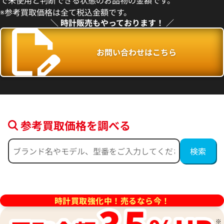
で未使用と判断できる状態のお品物の金額です。
※参考買取価格は全て税込金額です。
＼ 時計販売もやっております！ ／
お問い合わせはこちら
参考買取価格を調べる
51587 WG 電池式 ホワイト
ロンジン 15 SS 手巻式 ブラッ
参考買取価格
価格
320,000
円
※2022年10月27日時点の参
時計買取強化中！売るなら今！
10月9日時点の参考買取価格です
す