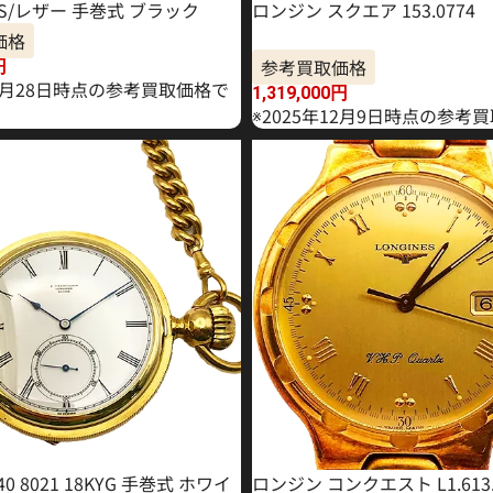
S/レザー 手巻式 ブラック
ロンジン スクエア 153.0774
価格
参考買取価格
円
10月28日時点の参考買取価格で
1,319,000
円
※2025年12月9日時点の参考
0 8021 18KYG 手巻式 ホワイ
ロンジン コンクエスト L1.613.