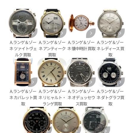
A.ランゲ＆ゾー
A.ランゲ＆ゾー
A.ランゲ＆ゾー
A.ランゲ＆ゾー
ネ ツァイトヴェ
ネ アンティーク
ネ 懐中時計 買取
ネ レディース 買
ルク 買取
買取
取
A.ランゲ＆ゾー
A.ランゲ＆ゾー
A.ランゲ＆ゾー
A.ランゲ＆ゾー
ネ カバレット買
ネ リヒャルト・
ネ オデュッセウ
ネ ダトグラフ買
取
ランゲ買取
ス買取
取