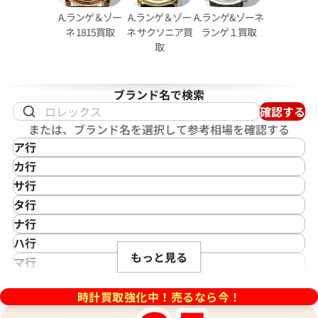
A.ランゲ＆ゾー
A.ランゲ＆ゾー
A.ランゲ&ゾーネ
ネ 1815買取
ネ サクソニア買
ランゲ１買取
取
ブランド名で検索
確認する
または、ブランド名を選択して参考相場を確認する
ア行
IKEPOD
カ行
アイクポッド
CASIO
サ行
IWC
カシオ
Saint Laurent
タ行
アイダブリューシー
Cartier
サンローラン
TAG Heuer
ナ行
Azimuth
カルティエ
Shellman
タグ・ホイヤー
NOMOS Glashütte
ハ行
アジムース
Gaga Milano
シェルマン
Daniel Roth
もっと見る
ノモス グラスヒュッテ
Hamilton
マ行
ANONIMO
ガガミラノ
CITIZEN
ダニエル・ロート
ハミルトン
MIDO
ラ行
アノーニモ
Quinting
シチズン
TUDOR
Harry Winston
ミドー
時計買取強化中！売るなら今！
RALPH LAUREN
Alain Silberstein
クインティング
CHANEL
チューダー(チュードル)
ハリー・ウィンストン
MAURICE LACROIX
ラルフ ローレン
アラン・シルベスタイン