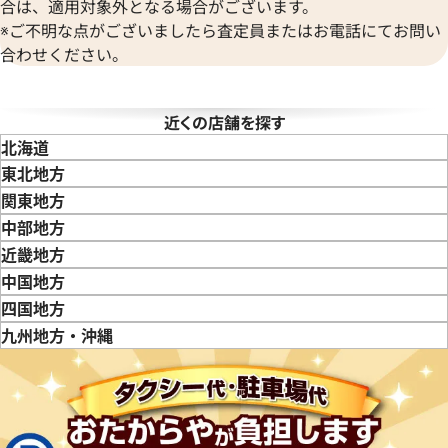
合は、適用対象外となる場合がございます。
※ご不明な点がございましたら査定員またはお電話にてお問い
合わせください。
近くの店舗を探す
北海道
東北地方
青森県
岩手県
宮城県
秋田県
山形県
福島県
関東地方
東京都
神奈川県
埼玉県
千葉県
茨城県
栃木県
群馬県
中部地方
新潟県
富山県
石川県
山梨県
長野県
岐阜県
静岡県
愛知県
近畿地方
三重県
滋賀県
京都府
大阪府
兵庫県
奈良県
和歌山県
中国地方
鳥取県
島根県
岡山県
広島県
山口県
四国地方
徳島県
香川県
愛媛県
九州地方・沖縄
福岡県
佐賀県
長崎県
熊本県
大分県
宮崎県
鹿児島県