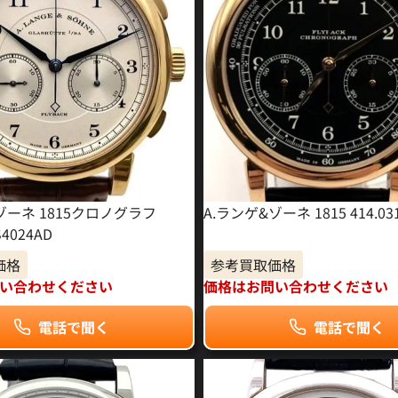
ゾーネ 1815クロノグラフ
A.ランゲ&ゾーネ 1815 414.0
S4024AD
価格
参考買取価格
い合わせください
価格はお問い合わせください
電話で聞く
電話で聞く