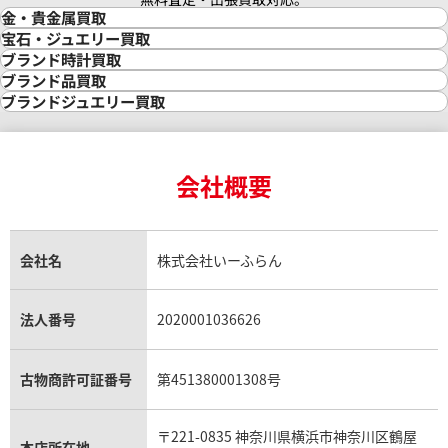
金・貴金属買取
金買取
宝石・ジュエリー買取
金の相場価格情報
宝石・ジュエリー買取
ブランド時計買取
金の参考買取価格一覧
ダイヤモンド買取
時計買取
ブランド品買取
インゴット買取
ダイヤモンド・宝石の参考価格一覧
ロレックス買取
ブランド買取
ブランドジュエリー買取
インゴットの相場価格情報
リング・結婚指輪買取
ロレックス デイトナ買取
ルイ・ヴィトン買取
カルティエ買取
24金買取
エメラルド買取
ロレックス サブマリーナー買取
ルイ・ヴィトン買取の参考価格一覧
ティファニー買取
24金の相場価格情報
サファイア買取
ロレックス GMTマスター買取
エルメス買取
ブルガリ買取
18金買取
ルビー買取
ロレックス エクスプローラー買取
会社概要
エルメス バーキン買取
ヴァンクリーフ＆アーペル買取
18金の相場価格情報
ヒスイ買取
ロレックス デイトジャスト買取
エルメス ケリー買取
ハリーウィンストン買取
金のアクセサリー買取
オパール買取
ロレックス 買取の参考価格一覧
エルメス買取の参考価格一覧
クロムハーツ買取
金貨買取
トパーズ買取
パテック フィリップ買取
シャネル買取
フレッド買取
貴金属買取
タンザナイト買取
パテック フィリップノーチラス買取
シャネル マトラッセ買取
ショーメ買取
会社名
株式会社いーふらん
プラチナ買取
アメジスト買取
オーデマ ピゲ買取
シャネル買取の参考価格一覧
ショパール買取
銀・シルバー買取
パライバトルマリン買取
オーデマ ピゲ ロイヤルオーク買取
ディオール買取
タサキ買取
パラジウム買取
キャッツアイ買取
ヴァシュロン・コンスタンタン買取
セリーヌ買取
法人番号
2020001036626
ダミアーニ買取
アレキサンドライト買取
A.ランゲ&ゾーネ買取
フェンディ買取
ピアジェ買取
ガーネット買取
ブレゲ買取
グッチ買取
ブシュロン買取
アクアマリン買取
オメガ買取
プラダ買取
古物商許可証番号
第451380001308号
モーブッサン買取
ウブロ買取
ミキモト買取
IWC買取
グラフ買取
〒221-0835 神奈川県横浜市神奈川区鶴屋
カルティエ買取
本店所在地