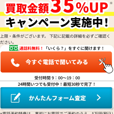
Cuervo y Sobrinos
シャネル
Tiffany & Co.
Patek Philippe
モーリス・ラクロア
Richard Mille
Armand Nicolet
クエルボ・イ・ソブリノス
Chopard
ティファニー
パテック フィリップ
リシャール・ミル
アルマン・ニコレ
CVSTOS
ショパール
Dior
Panerai
Louis Vuitton
WALTHAM
クストス
CHAUMET
ディオール
パネライ
ルイ・ヴィトン
ウォルサム
Chronoswiss
ショーメ
Parmigiani Fleurier
Luminox
HUBLOT
クロノスイス
Jacob & Co.
パルミジャーニ・フルリエ
ルミノックス
上限・条件がございます。 下記に記載の詳細を必ずご確認く
ウブロ
GUCCI
ジェイコブ
Piaget
Ressence
ださい。
ETERNA
グッチ
Gerald Genta
ピアジェ
レッセンス
通話料無料！
「いくら？」をすぐに聞けます！
エテルナ
Graham
ジェラルド・ジェンタ
PIERRE KUNZ
ROGER DUBUIS
EDOX
グラハム
Jaeger-LeCoultre
ピエール・クンツ
ロジェ・デュブイ
エドックス
Grand Seiko
ジャガー・ルクルト
FRANCK MULLER
ROLEX
EBERHARD
グランドセイコー
Jaquet Droz
フランク ミュラー
ロレックス
エベラール
CORUM
ジャケ・ドロー
BOUCHERON
受付時間 9：00〜19：00
LONGINES
EBEL
コルム
Girard-Perregaux
ブシュロン
24時間いつでも受付中！最短30秒で完了！
ロンジン
エベル
Concord
ジラール・ペルゴ
BREITLING
EPOS
コンコルド
Sinn
ブライトリング
エポス
ジン
Blancpain
Hermes
STOWA
ブランパン
エルメス
ストーヴァ
BVLGARI
※電話予約特典は、事前にお電話でご予約のうえ、5万円(税込)