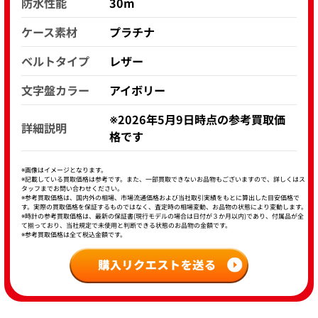
防水性能
30m
ケース素材
プラチナ
ベルトタイプ
レザー
文字盤カラー
アイボリー
※2026年5月9日時点の参考買取価
詳細説明
格です
※画像はイメージとなります。
※記載している買取価格は参考です。また、一部買取できないお品物もございますので、詳しくはス
タッフまでお問い合わせください。
※参考買取価格は、国内外の相場、市場流通価格および当社取引実績をもとに算出した目安価格で
す。実際の買取価格を保証するものではなく、査定時の相場変動、お品物の状態により変動します。
※時計の参考買取価格は、最新の保証書(現行モデルの場合は日付が３か月以内)であり、付属品が全
て揃っており、当社規定で未使用と判断できる状態のお品物の金額です。
※参考買取価格は全て税込金額です。