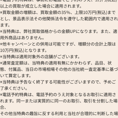
OMEGA
SEIKO
以上の買取が成立した場合に適用されます。
ブルガリ
オメガ
セイコー
Breguet
※買取金額の増額は、買取金額の35％、上限10万円(税込)まで
ORIENT
CENTURY
とし、景品表示法その他関係法令を遵守した範囲内で適用され
ブレゲ
オリエント
センチュリー
BULOVA
ます。
ORIS
ZENITH
※当特典は、弊社買取価格からの金額UPになります。また、適
ブローバ
オリス
ゼニス
Bell & Ross
用外商品はありません。
Audemars Piguet
※他キャンペーンとの併用は可能ですが、増額分の合計上限は
ベル＆ロス
オーデマ ピゲ
BAUME＆MERCIER
10万円(税込)となります。
Vacheron Constantin
※当特典は適用対象外の店舗がございます。
ボーム＆メルシエ
ヴァシュロン・コンスタンタン
BALL Watch
※通常査定額は、当特典の適用有無にかかわらず、品目、状
Van Cleef & Arpels
態、付属品、当日の市場相場その他の当社統一査定基準に基づ
ボール ウォッチ
ヴァンクリーフ＆アーペル
いて算定します。
Versace
※当特典は予告なく終了する可能性がございますので、予めご
ヴェルサーチ
了承ください。
Wempe
※電話予約特典は、電話予約のうえ対象となるお取引に適用さ
ヴェンペ
れます。同一または実質的に同一のお取引、取引を分割した場
合、
その他当特典の趣旨に反する利用と当社が合理的に判断した場