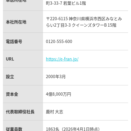
フランク ミュラー買取
町3-33-7 若葉ビル1階
リシャール・ミル買取
タグ・ホイヤー買取
〒220-6115 神奈川県横浜市西区みなとみ
パネライ買取
本社所在地
らい2丁目3-3 クイーンズタワーB 15階
チューダー（チュードル）買取
電話番号
0120-555-600
URL
https://e-fran.jp/
設立
2000年3月
資本金
4億8,000万円
代表取締役社長
鹿村 大志
従業員数
1863名（2026年4月1日時点）