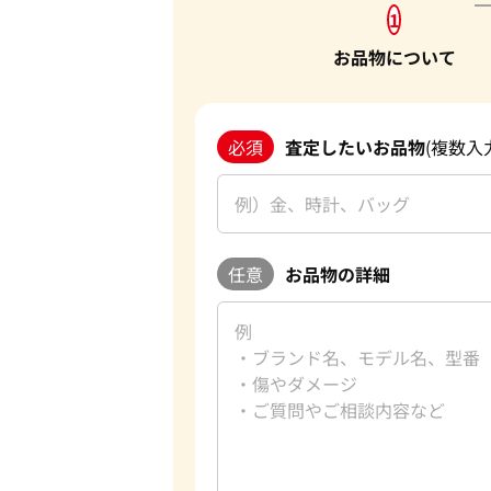
1
お品物について
必須
査定したいお品物
(複数入
任意
お品物の詳細