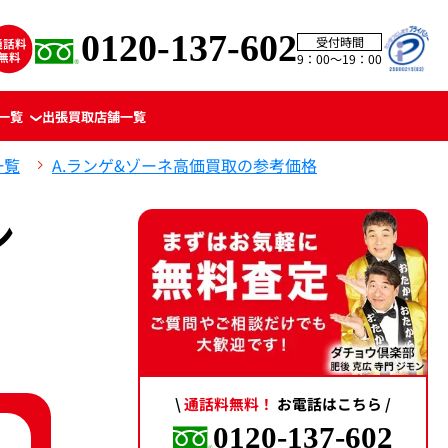
0120-137-602
受付時間
9：00〜19：00
一覧
出張買取
店舗一覧
一覧
A.ランゲ&ゾーネ高価買取の参考価格
ン
\
通話料無料！
お電話はこちら /
0120-137-602