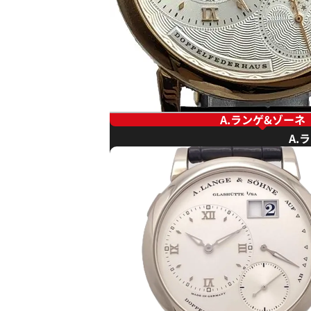
A.ランゲ&ゾーネ
A.