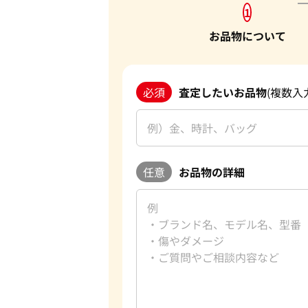
1
お品物について
必須
査定したいお品物
(複数入
任意
お品物の詳細