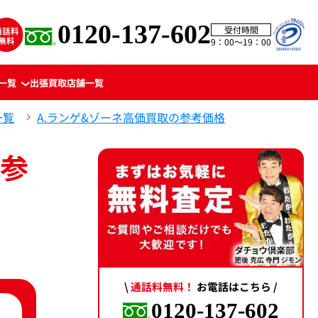
0120-137-602
受付時間
9：00〜19：00
一覧
出張買取
店舗一覧
一覧
A.ランゲ&ゾーネ高価買取の参考価格
参
\
通話料無料！
お電話はこちら /
0120-137-602