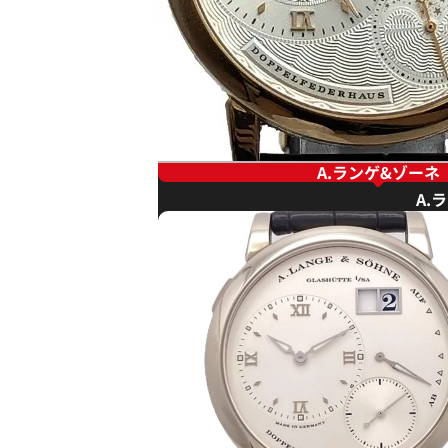
A.ランゲ&ゾーネ
A.