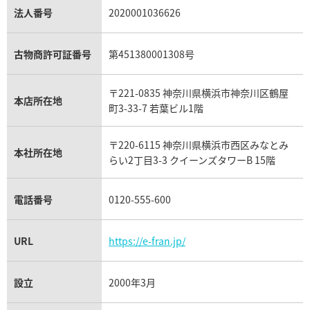
パラジウム買取
キャッツアイ買取
ヴァシュロン・コンスタンタン買取
セリーヌ買取
法人番号
2020001036626
ダミアーニ買取
アレキサンドライト買取
A.ランゲ&ゾーネ買取
フェンディ買取
ピアジェ買取
ガーネット買取
ブレゲ買取
グッチ買取
ブシュロン買取
アクアマリン買取
オメガ買取
プラダ買取
古物商許可証番号
第451380001308号
モーブッサン買取
ウブロ買取
ミキモト買取
IWC買取
グラフ買取
〒221-0835 神奈川県横浜市神奈川区鶴屋
カルティエ買取
本店所在地
フランク ミュラー買取
町3-33-7 若葉ビル1階
リシャール・ミル買取
タグ・ホイヤー買取
〒220-6115 神奈川県横浜市西区みなとみ
パネライ買取
本社所在地
らい2丁目3-3 クイーンズタワーB 15階
チューダー（チュードル）買取
電話番号
0120-555-600
URL
https://e-fran.jp/
設立
2000年3月