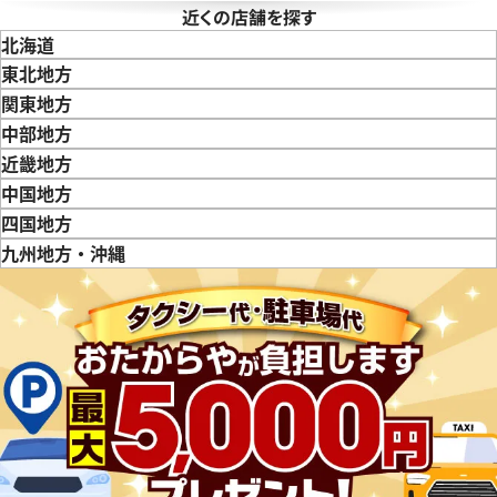
近くの店舗を探す
北海道
東北地方
青森県
岩手県
宮城県
秋田県
山形県
福島県
関東地方
東京都
神奈川県
埼玉県
千葉県
茨城県
栃木県
群馬県
中部地方
新潟県
富山県
石川県
山梨県
長野県
岐阜県
静岡県
愛知県
近畿地方
三重県
滋賀県
京都府
大阪府
兵庫県
奈良県
和歌山県
中国地方
鳥取県
島根県
岡山県
広島県
山口県
四国地方
徳島県
香川県
愛媛県
九州地方・沖縄
福岡県
佐賀県
長崎県
熊本県
大分県
宮崎県
鹿児島県