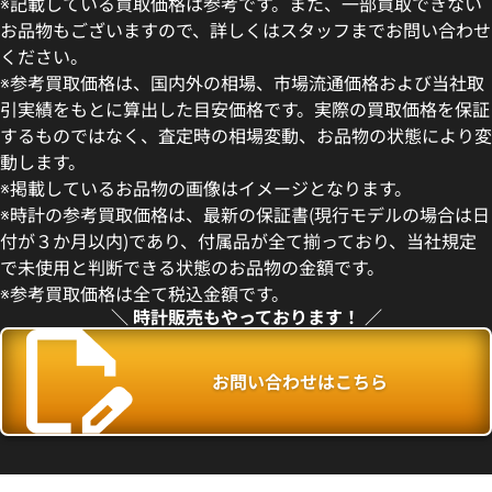
※記載している買取価格は参考です。また、一部買取できない
お品物もございますので、詳しくはスタッフまでお問い合わせ
ください。
※参考買取価格は、国内外の相場、市場流通価格および当社取
引実績をもとに算出した目安価格です。実際の買取価格を保証
するものではなく、査定時の相場変動、お品物の状態により変
動します。
18YG ホワイト
ダンヒル 22 QZVM YG ゴール
※掲載しているお品物の画像はイメージとなります。
価格
参考買取価格
※時計の参考買取価格は、最新の保証書(現行モデルの場合は日
360,000
円
付が３か月以内)であり、付属品が全て揃っており、当社規定
年7月9日時点の参考買取価格です
※2022年7月9日時点の参考買
で未使用と判断できる状態のお品物の金額です。
※参考買取価格は全て税込金額です。
＼ 時計販売もやっております！ ／
お問い合わせはこちら