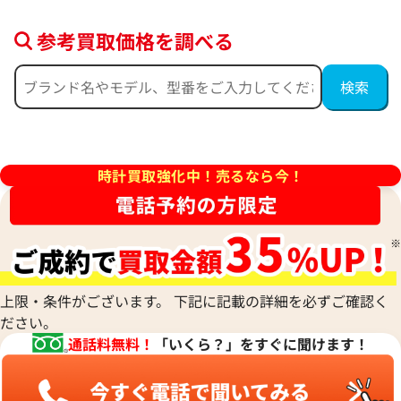
参考買取価格を調べる
クタンギュラー 8038 K18YG/
ダンヒル 18KYG ゴールド
ルバー
価格
参考買取価格
117,000
円
時計買取強化中！売るなら今！
3月27日時点の参考買取価格です
※2022年5月9日時点の参考買
上限・条件がございます。 下記に記載の詳細を必ずご確認く
ださい。
通話料無料！
「いくら？」をすぐに聞けます！