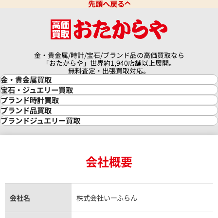
先頭へ戻る
金・貴金属/時計/宝石/ブランド品の高価買取なら
「おたからや」世界約1,940店舗以上展開。
無料査定・出張買取対応。
金・貴金属買取
金買取
宝石・ジュエリー買取
金の相場価格情報
宝石・ジュエリー買取
ブランド時計買取
金の参考買取価格一覧
ダイヤモンド買取
時計買取
ブランド品買取
インゴット買取
ダイヤモンド・宝石の参考価格一覧
ロレックス買取
ブランド買取
ブランドジュエリー買取
インゴットの相場価格情報
リング・結婚指輪買取
ロレックス デイトナ買取
ルイ・ヴィトン買取
カルティエ買取
24金買取
エメラルド買取
ロレックス サブマリーナー買取
ルイ・ヴィトン買取の参考価格一覧
ティファニー買取
24金の相場価格情報
サファイア買取
ロレックス GMTマスター買取
エルメス買取
ブルガリ買取
18金買取
ルビー買取
ロレックス エクスプローラー買取
会社概要
エルメス バーキン買取
ヴァンクリーフ＆アーペル買取
18金の相場価格情報
ヒスイ買取
ロレックス デイトジャスト買取
エルメス ケリー買取
ハリーウィンストン買取
金のアクセサリー買取
オパール買取
ロレックス 買取の参考価格一覧
エルメス買取の参考価格一覧
クロムハーツ買取
金貨買取
トパーズ買取
パテック フィリップ買取
シャネル買取
フレッド買取
貴金属買取
タンザナイト買取
パテック フィリップノーチラス買取
シャネル マトラッセ買取
ショーメ買取
会社名
株式会社いーふらん
プラチナ買取
アメジスト買取
オーデマ ピゲ買取
シャネル買取の参考価格一覧
ショパール買取
銀・シルバー買取
パライバトルマリン買取
オーデマ ピゲ ロイヤルオーク買取
ディオール買取
タサキ買取