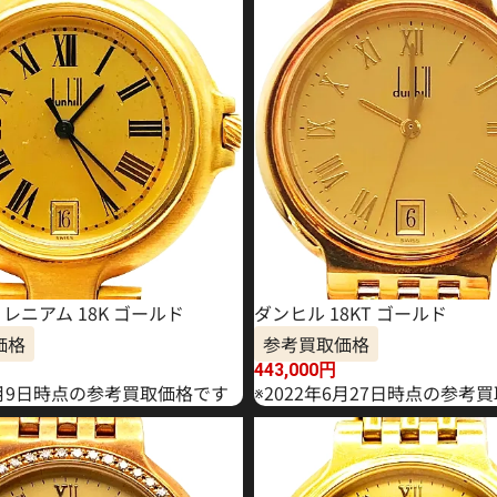
レニアム 18K ゴールド
ダンヒル 18KT ゴールド
価格
参考買取価格
443,000
円
年7月9日時点の参考買取価格です
※2022年6月27日時点の参考