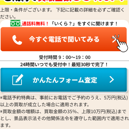
ディオール
パネライ
ルイ・ヴィトン
ウォルサム
Chronoswiss
ショーメ
Parmigiani Fleurier
上限・条件がございます。 下記に記載の詳細を必ずご確認く
Luminox
HUBLOT
クロノスイス
Jacob & Co.
ださい。
パルミジャーニ・フルリエ
ルミノックス
ウブロ
GUCCI
ジェイコブ
Piaget
通話料無料！
「いくら？」をすぐに聞けます！
Ressence
ETERNA
グッチ
Gerald Genta
ピアジェ
レッセンス
エテルナ
Graham
ジェラルド・ジェンタ
PIERRE KUNZ
ROGER DUBUIS
EDOX
グラハム
Jaeger-LeCoultre
ピエール・クンツ
ロジェ・デュブイ
エドックス
Grand Seiko
ジャガー・ルクルト
FRANCK MULLER
ROLEX
EBERHARD
グランドセイコー
Jaquet Droz
受付時間 9：00〜19：00
フランク ミュラー
ロレックス
エベラール
CORUM
ジャケ・ドロー
24時間いつでも受付中！最短30秒で完了！
BOUCHERON
LONGINES
EBEL
コルム
Girard-Perregaux
ブシュロン
ロンジン
エベル
Concord
ジラール・ペルゴ
BREITLING
EPOS
コンコルド
Sinn
ブライトリング
エポス
ジン
Blancpain
Hermes
STOWA
※電話予約特典は、事前にお電話でご予約のうえ、5万円(税込)
ブランパン
エルメス
ストーヴァ
以上の買取が成立した場合に適用されます。
BVLGARI
OMEGA
SEIKO
※買取金額の増額は、買取金額の35％、上限10万円(税込)まで
ブルガリ
オメガ
セイコー
とし、景品表示法その他関係法令を遵守した範囲内で適用され
Breguet
ORIENT
CENTURY
ます。
ブレゲ