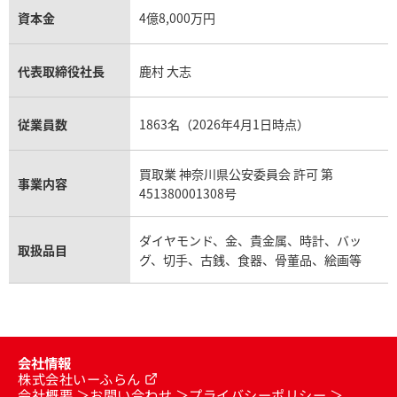
資本金
4億8,000万円
代表取締役社長
鹿村 大志
従業員数
1863名（2026年4月1日時点）
買取業 神奈川県公安委員会 許可 第
事業内容
451380001308号
ダイヤモンド、金、貴金属、時計、バッ
取扱品目
グ、切手、古銭、食器、骨董品、絵画等
会社情報
株式会社いーふらん
会社概要
お問い合わせ
プライバシーポリシー