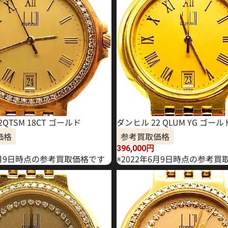
QTSM 18CT ゴールド
ダンヒル 22 QLUM YG ゴール
価格
参考買取価格
396,000
円
年6月9日時点の参考買取価格です
※2022年6月9日時点の参考買