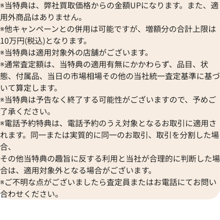
オリエント
センチュリー
※当特典は、弊社買取価格からの金額UPになります。また、適
BULOVA
ORIS
ZENITH
用外商品はありません。
ブローバ
オリス
ゼニス
※他キャンペーンとの併用は可能ですが、増額分の合計上限は
Bell & Ross
Audemars Piguet
10万円(税込)となります。
ベル＆ロス
オーデマ ピゲ
※当特典は適用対象外の店舗がございます。
BAUME＆MERCIER
Vacheron Constantin
※通常査定額は、当特典の適用有無にかかわらず、品目、状
ボーム＆メルシエ
ヴァシュロン・コンスタンタン
態、付属品、当日の市場相場その他の当社統一査定基準に基づ
BALL Watch
Van Cleef & Arpels
いて算定します。
ボール ウォッチ
ヴァンクリーフ＆アーペル
※当特典は予告なく終了する可能性がございますので、予めご
Versace
了承ください。
ヴェルサーチ
※電話予約特典は、電話予約のうえ対象となるお取引に適用さ
Wempe
れます。同一または実質的に同一のお取引、取引を分割した場
ヴェンペ
合、
その他当特典の趣旨に反する利用と当社が合理的に判断した場
合は、適用対象外となる場合がございます。
※ご不明な点がございましたら査定員またはお電話にてお問い
合わせください。