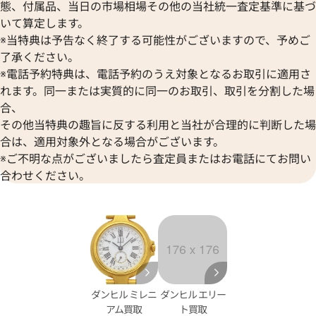
態、付属品、当日の市場相場その他の当社統一査定基準に基づ
いて算定します。
イファー 8044 18K PG/レザ
ダンヒル アルフレッドダンヒル 
※当特典は予告なく終了する可能性がございますので、予めご
ト
SS ホワイト
了承ください。
※電話予約特典は、電話予約のうえ対象となるお取引に適用さ
価格
れます。同一または実質的に同一のお取引、取引を分割した場
参考買取価格
10月28日時点の参考買取価格で
合、
80,000
円
※2022年7月27日時点の参考
その他当特典の趣旨に反する利用と当社が合理的に判断した場
合は、適用対象外となる場合がございます。
※ご不明な点がございましたら査定員またはお電話にてお問い
合わせください。
ダンヒル ミレニ
ダンヒル エリー
アム買取
ト買取