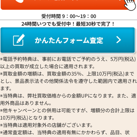
受付時間 9：00〜19：00
24時間いつでも受付中！最短30秒で完了！
8KYG グレー
ダンヒル K18YG/レザー ゴー
価格
参考買取価格
104,000
円
2月27日時点の参考買取価格です
※2022年5月27日時点の参考
※電話予約特典は、事前にお電話でご予約のうえ、5万円(税込)
以上の買取が成立した場合に適用されます。
※買取金額の増額は、買取金額の35％、上限10万円(税込)まで
とし、景品表示法その他関係法令を遵守した範囲内で適用され
ます。
※当特典は、弊社買取価格からの金額UPになります。また、適
用外商品はありません。
※他キャンペーンとの併用は可能ですが、増額分の合計上限は
10万円(税込)となります。
※当特典は適用対象外の店舗がございます。
※通常査定額は、当特典の適用有無にかかわらず、品目、状