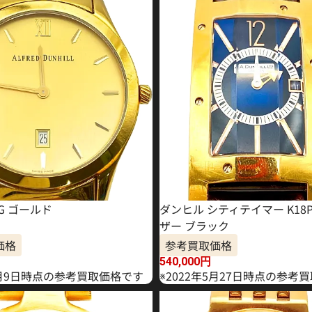
G ゴールド
ダンヒル シティテイマー K18P
ザー ブラック
価格
参考買取価格
540,000
円
年6月9日時点の参考買取価格です
※2022年5月27日時点の参考