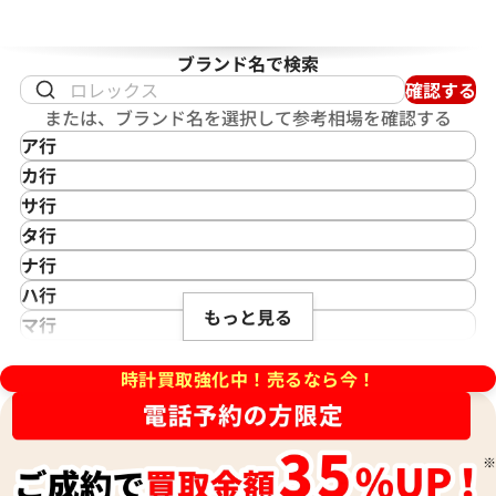
ブランド名で検索
確認する
または、ブランド名を選択して参考相場を確認する
ア行
IKEPOD
カ行
アイクポッド
CASIO
サ行
IWC
カシオ
Saint Laurent
タ行
アイダブリューシー
Cartier
サンローラン
TAG Heuer
ナ行
Azimuth
カルティエ
Shellman
タグ・ホイヤー
NOMOS Glashütte
ハ行
アジムース
Gaga Milano
シェルマン
Daniel Roth
もっと見る
ノモス グラスヒュッテ
Hamilton
マ行
ANONIMO
ガガミラノ
CITIZEN
ダニエル・ロート
ハミルトン
MIDO
ラ行
アノーニモ
Quinting
シチズン
TUDOR
Harry Winston
ミドー
時計買取強化中！売るなら今！
RALPH LAUREN
Alain Silberstein
クインティング
CHANEL
チューダー(チュードル)
ハリー・ウィンストン
MAURICE LACROIX
ラルフ ローレン
アラン・シルベスタイン
Cuervo y Sobrinos
シャネル
Tiffany & Co.
Patek Philippe
モーリス・ラクロア
Richard Mille
Armand Nicolet
クエルボ・イ・ソブリノス
Chopard
ティファニー
パテック フィリップ
リシャール・ミル
アルマン・ニコレ
CVSTOS
ショパール
Dior
Panerai
Louis Vuitton
WALTHAM
クストス
CHAUMET