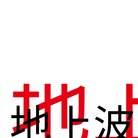
地
地上波