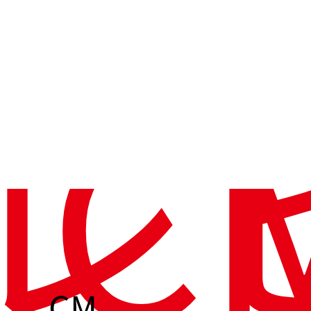
レ
C
CM