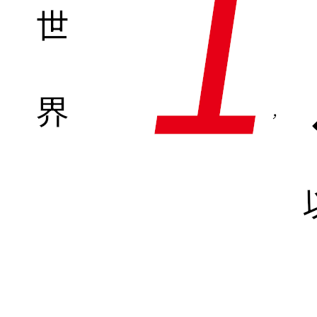
1
世
界
,