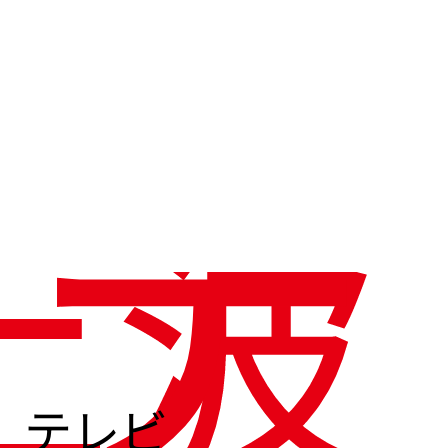
テ
上波
テレビ