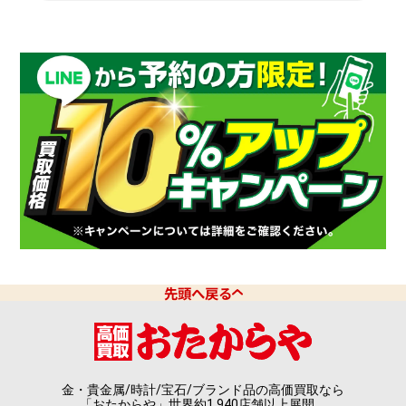
福岡県
佐賀県
長崎県
熊本県
大分県
宮崎県
鹿児島県
沖縄県
先頭へ戻る
金・貴金属/時計/宝石/ブランド品の高価買取なら
「おたからや」世界約1,940店舗以上展開。