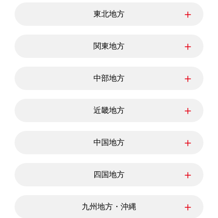
北海道
＋
東北地方
青森県
岩手県
宮城県
＋
関東地方
秋田県
山形県
福島県
東京都
神奈川県
埼玉県
＋
中部地方
千葉県
茨城県
栃木県
群馬県
新潟県
富山県
石川県
＋
近畿地方
福井県
山梨県
長野県
岐阜県
三重県
静岡県
滋賀県
愛知県
京都府
＋
中国地方
大阪府
兵庫県
奈良県
和歌山県
鳥取県
島根県
岡山県
＋
四国地方
広島県
山口県
徳島県
香川県
愛媛県
＋
九州地方・沖縄
高知県