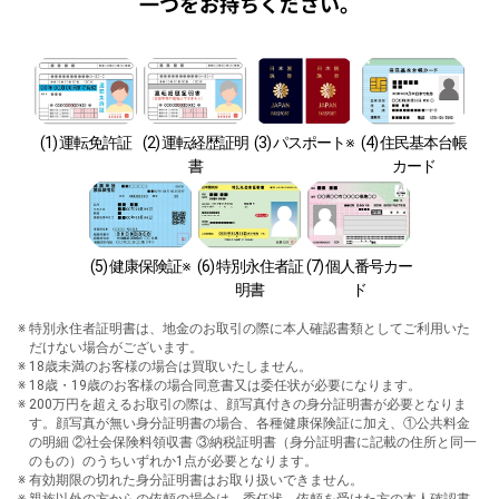
一つをお持ちください。
(1) 運転免許証
(2) 運転経歴証明
(3) パスポート※
(4) 住民基本台帳
書
カード
(5) 健康保険証※
(6) 特別永住者証
(7) 個人番号カー
明書
ド
特別永住者証明書は、地金のお取引の際に本人確認書類としてご利用いた
だけない場合がございます。
18歳未満のお客様の場合は買取いたしません。
18歳・19歳のお客様の場合同意書又は委任状が必要になります。
200万円を超えるお取引の際は、顔写真付きの身分証明書が必要となりま
す。顔写真が無い身分証明書の場合、各種健康保険証に加え、①公共料金
の明細 ②社会保険料領収書 ③納税証明書（身分証明書に記載の住所と同一
のもの）のうちいずれか1点が必要となります。
有効期限の切れた身分証明書はお取り扱いできません。