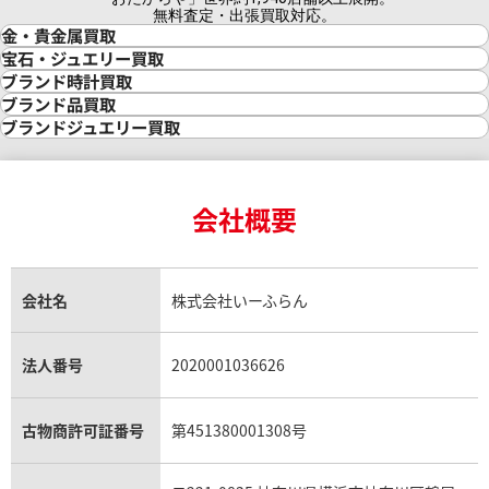
無料査定・出張買取対応。
金・貴金属買取
金買取
宝石・ジュエリー買取
金の相場価格情報
宝石・ジュエリー買取
ブランド時計買取
金の参考買取価格一覧
ダイヤモンド買取
時計買取
ブランド品買取
インゴット買取
ダイヤモンド・宝石の参考価格一覧
ロレックス買取
ブランド買取
ブランドジュエリー買取
インゴットの相場価格情報
リング・結婚指輪買取
ロレックス デイトナ買取
ルイ・ヴィトン買取
カルティエ買取
24金買取
エメラルド買取
ロレックス サブマリーナー買取
ルイ・ヴィトン買取の参考価格一覧
ティファニー買取
24金の相場価格情報
サファイア買取
ロレックス GMTマスター買取
エルメス買取
ブルガリ買取
18金買取
ルビー買取
ロレックス エクスプローラー買取
会社概要
エルメス バーキン買取
ヴァンクリーフ＆アーペル買取
18金の相場価格情報
ヒスイ買取
ロレックス デイトジャスト買取
エルメス ケリー買取
ハリーウィンストン買取
金のアクセサリー買取
オパール買取
ロレックス 買取の参考価格一覧
エルメス買取の参考価格一覧
クロムハーツ買取
金貨買取
トパーズ買取
パテック フィリップ買取
シャネル買取
フレッド買取
貴金属買取
タンザナイト買取
パテック フィリップノーチラス買取
シャネル マトラッセ買取
ショーメ買取
会社名
株式会社いーふらん
プラチナ買取
アメジスト買取
オーデマ ピゲ買取
シャネル買取の参考価格一覧
ショパール買取
銀・シルバー買取
パライバトルマリン買取
オーデマ ピゲ ロイヤルオーク買取
ディオール買取
タサキ買取
パラジウム買取
キャッツアイ買取
ヴァシュロン・コンスタンタン買取
セリーヌ買取
法人番号
2020001036626
ダミアーニ買取
アレキサンドライト買取
A.ランゲ&ゾーネ買取
フェンディ買取
ピアジェ買取
ガーネット買取
ブレゲ買取
グッチ買取
ブシュロン買取
アクアマリン買取
オメガ買取
プラダ買取
古物商許可証番号
第451380001308号
モーブッサン買取
ウブロ買取
ミキモト買取
IWC買取
グラフ買取