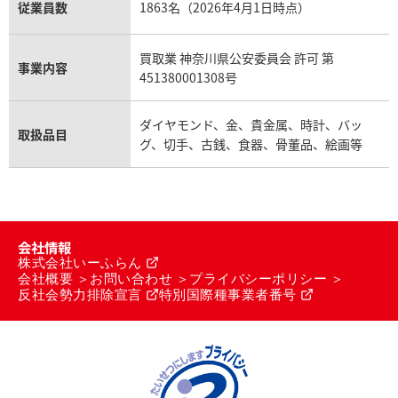
従業員数
1863名（2026年4月1日時点）
買取業 神奈川県公安委員会 許可 第
事業内容
451380001308号
ダイヤモンド、金、貴金属、時計、バッ
取扱品目
グ、切手、古銭、食器、骨董品、絵画等
会社情報
株式会社いーふらん
会社概要
お問い合わせ
プライバシーポリシー
反社会勢力排除宣言
特別国際種事業者番号