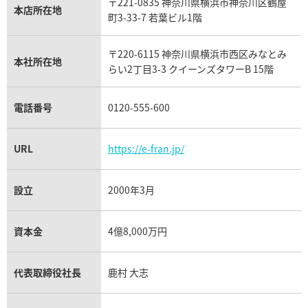
〒221-0835 神奈川県横浜市神奈川区鶴屋
カルティエ買取
本店所在地
フランク ミュラー買取
町3-33-7 若葉ビル1階
リシャール・ミル買取
タグ・ホイヤー買取
〒220-6115 神奈川県横浜市西区みなとみ
パネライ買取
本社所在地
らい2丁目3-3 クイーンズタワーB 15階
チューダー（チュードル）買取
電話番号
0120-555-600
URL
https://e-fran.jp/
設立
2000年3月
資本金
4億8,000万円
代表取締役社長
鹿村 大志