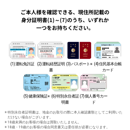
ご本人様を確認できる、現住所記載の
身分証明書(1)～(7)のうち、
いずれか
一つをお持ちください。
(1) 運転免許証
(2) 運転経歴証明
(3) パスポート※
(4) 住民基本台帳
書
カード
(5) 健康保険証※
(6) 特別永住者証
(7) 個人番号カー
明書
ド
特別永住者証明書は、地金のお取引の際に本人確認書類としてご利用いた
だけない場合がございます。
18歳未満のお客様の場合は買取いたしません。
18歳・19歳のお客様の場合同意書又は委任状が必要になります。