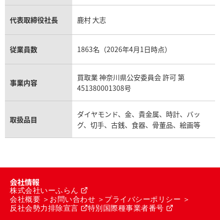
代表取締役社長
鹿村 大志
従業員数
1863名（2026年4月1日時点）
買取業 神奈川県公安委員会 許可 第
事業内容
451380001308号
ダイヤモンド、金、貴金属、時計、バッ
取扱品目
グ、切手、古銭、食器、骨董品、絵画等
会社情報
株式会社いーふらん
会社概要
お問い合わせ
プライバシーポリシー
反社会勢力排除宣言
特別国際種事業者番号