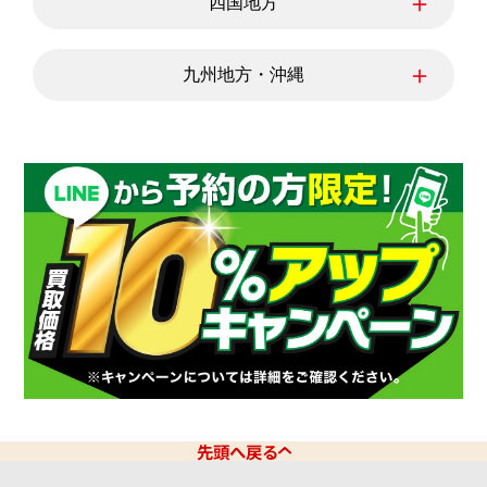
＋
四国地方
広島県
山口県
徳島県
香川県
愛媛県
＋
九州地方・沖縄
高知県
福岡県
佐賀県
長崎県
熊本県
大分県
宮崎県
鹿児島県
沖縄県
先頭へ戻る