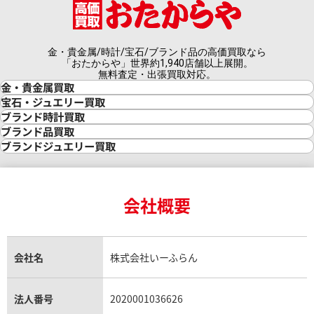
金・貴金属/時計/宝石/ブランド品の高価買取なら
「おたからや」世界約1,940店舗以上展開。
無料査定・出張買取対応。
金・貴金属買取
金買取
宝石・ジュエリー買取
金の相場価格情報
宝石・ジュエリー買取
ブランド時計買取
金の参考買取価格一覧
ダイヤモンド買取
時計買取
ブランド品買取
インゴット買取
ダイヤモンド・宝石の参考価格一覧
ロレックス買取
ブランド買取
ブランドジュエリー買取
インゴットの相場価格情報
リング・結婚指輪買取
ロレックス デイトナ買取
ルイ・ヴィトン買取
カルティエ買取
24金買取
エメラルド買取
ロレックス サブマリーナー買取
ルイ・ヴィトン買取の参考価格一覧
ティファニー買取
24金の相場価格情報
サファイア買取
ロレックス GMTマスター買取
エルメス買取
ブルガリ買取
18金買取
ルビー買取
ロレックス エクスプローラー買取
会社概要
エルメス バーキン買取
ヴァンクリーフ＆アーペル買取
18金の相場価格情報
ヒスイ買取
ロレックス デイトジャスト買取
エルメス ケリー買取
ハリーウィンストン買取
金のアクセサリー買取
オパール買取
ロレックス 買取の参考価格一覧
エルメス買取の参考価格一覧
クロムハーツ買取
金貨買取
トパーズ買取
パテック フィリップ買取
シャネル買取
フレッド買取
貴金属買取
タンザナイト買取
パテック フィリップノーチラス買取
シャネル マトラッセ買取
ショーメ買取
会社名
株式会社いーふらん
プラチナ買取
アメジスト買取
オーデマ ピゲ買取
シャネル買取の参考価格一覧
ショパール買取
銀・シルバー買取
パライバトルマリン買取
オーデマ ピゲ ロイヤルオーク買取
ディオール買取
タサキ買取
パラジウム買取
キャッツアイ買取
ヴァシュロン・コンスタンタン買取
セリーヌ買取
法人番号
2020001036626
ダミアーニ買取
アレキサンドライト買取
A.ランゲ&ゾーネ買取
フェンディ買取
ピアジェ買取