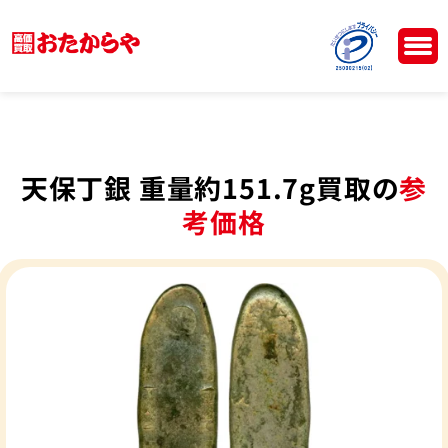
天保丁銀 重量約151.7g買取の
参
考価格