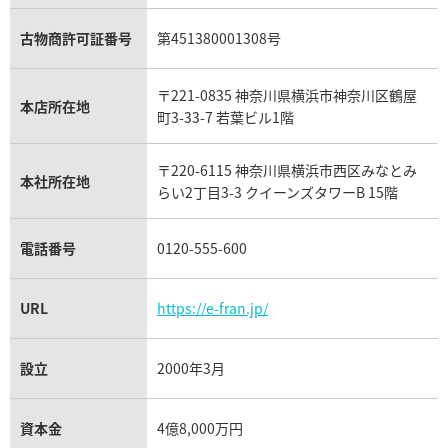
ガーネット買取
ブレゲ買取
グッチ買取
ブシュロン買取
アクアマリン買取
オメガ買取
プラダ買取
古物商許可証番号
第451380001308号
モーブッサン買取
ウブロ買取
ミキモト買取
IWC買取
グラフ買取
〒221-0835 神奈川県横浜市神奈川区鶴屋
カルティエ買取
本店所在地
フランク ミュラー買取
町3-33-7 若葉ビル1階
リシャール・ミル買取
タグ・ホイヤー買取
〒220-6115 神奈川県横浜市西区みなとみ
パネライ買取
本社所在地
らい2丁目3-3 クイーンズタワーB 15階
チューダー（チュードル）買取
電話番号
0120-555-600
URL
https://e-fran.jp/
設立
2000年3月
資本金
4億8,000万円