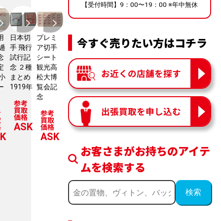
【受付時間】9：00〜19：00 ※年中無休
用
日本切
プレミ
今すぐ売りたい方はコチラ
 逓
手 飛行
ア切手
念
試行記
シート
定
念 ２種
観光高
お近くの店舗を探す
 小
まとめ
松大博
ー
1919年
覧会記
念
参考
買取
出張買取を申し込む
考
参考
価格
取
買取
ASK
格
価格
K
ASK
お客さまがお持ちのアイテ
ムを検索する