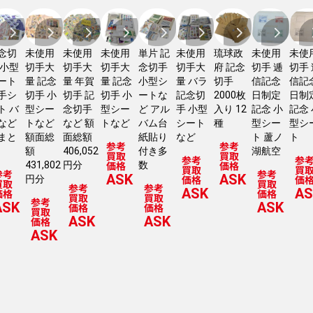
念切
未使用
未使用
未使用
単片 記
未使用
琉球政
未使用
未使
 小型
切手大
切手大
切手大
念切手
切手大
府 記念
切手 逓
切手
ート
量 記念
量 年賀
量 記念
小型シ
量 バラ
切手
信記念
信記
手シ
切手 小
切手 記
切手 小
ートな
記念切
2000枚
日制定
日制
ト バ
型シー
念切手
型シー
ど アル
手 小型
入り 12
記念 小
記念
など
トなど
など 額
トなど
バム台
シート
種
型シー
型シ
まと
額面総
面総額
紙貼り
など
ト 蘆ノ
ト
参考
参考
額
406,052
付き多
湖航空
買取
買取
参考
参
価格
価格
431,802
円分
数
買取
買
参考
参考
ASK
ASK
価格
価
円分
買取
買取
参考
参考
ASK
AS
価格
価格
買取
買取
参考
ASK
ASK
価格
価格
買取
ASK
ASK
価格
ASK