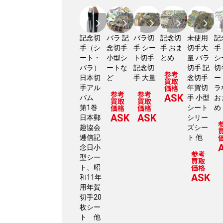
記念切
バラ 記
バラ切
記念切
未使用
記
手（シ
念切手
手 シー
手 おま
切手大
手
ート・
小型シ
ト切手
とめ
量 バラ
シ
バラ）
ートな
記念切
切手 記
切
参考
日本切
ど
手 大量
念切手
ー
買取
価格
手アル
年賀切
ラ
参考
参考
ASK
バム
手 小型
お
買取
買取
価格
価格
第1巻
シート
め
ASK
ASK
日本郵
シリー
趣協会
ズシー
逓信記
ト 他
念日小
参考
型シー
買取
価格
ト、昭
ASK
和11年
用年賀
切手20
枚シー
ト 他