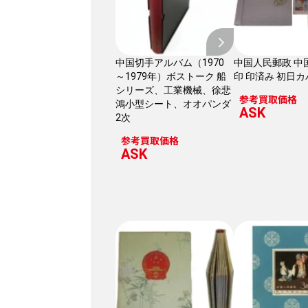
中国切手アルバム（1970
中国人民郵政 中
～1979年）ボストーク 船
印 印済み 初日カ
シリーズ、工業機械、徐悲
参考買取価格
鴻小型シート、オオパンダ
ASK
2次
参考買取価格
ASK