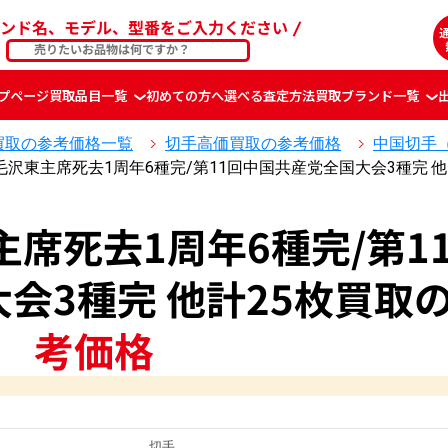
ンド名、モデル、型番をご入力ください
プページ
買取品目一覧
初めての方へ
選べる査定方法
買取ブランド一覧
買取の参考価格一覧
切手高価買取の参考価格
中国切手
毛沢東主席死去1周年6種完/第11回中国共産党全国大会3種完 
主席死去1周年6種完/第1
会3種完 他計25枚買取
考価格
切手