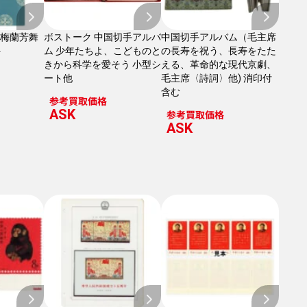
年 梅蘭芳舞
ボストーク 中国切手アルバ
中国切手アルバム（毛主席
ト
ム 少年たちよ、こどものと
の長寿を祝う、長寿をたた
きから科学を愛そう 小型シ
える、革命的な現代京劇、
ート他
毛主席〈詩詞〉他) 消印付
含む
参考買取価格
ASK
参考買取価格
ASK