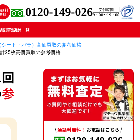
0120-149-026
受付時間
9：00〜19：00
出張買取
店舗一覧
（シート・バラ）高価買取の参考価格
他計25枚高価買取の参考価格
1回
の
参
\
通話料無料！
お電話はこちら /