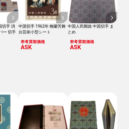
国切手 消
中国切手 1962年 梅蘭芳舞
中国人民郵政 中国切手 ま
バー 切手
台芸術小型シート
とめ
参考買取価格
参考買取価格
ASK
ASK