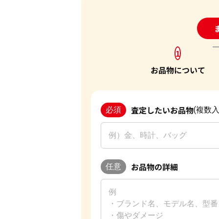
24
1
お品物について
査定したいお品物
必須
(複数入
お品物の詳細
任意