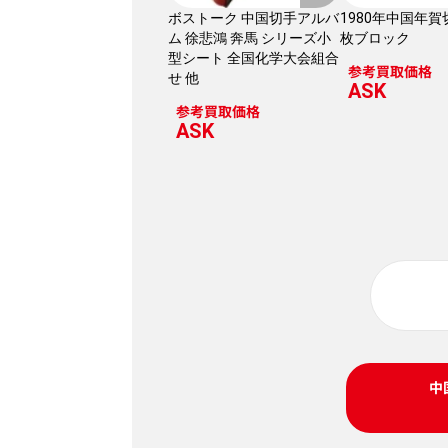
ボストーク 中国切手アルバ
1980年中国年賀
ム 徐悲鴻 奔馬 シリーズ小
枚ブロック
型シート 全国化学大会組合
参考買取価格
せ 他
ASK
参考買取価格
ASK
中