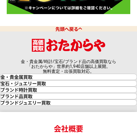
先頭へ戻る
金・貴金属/時計/宝石/ブランド品の高価買取なら
「おたからや」世界約1,940店舗以上展開。
無料査定・出張買取対応。
金・貴金属買取
金買取
宝石・ジュエリー買取
金の相場価格情報
宝石・ジュエリー買取
ブランド時計買取
金の参考買取価格一覧
ダイヤモンド買取
時計買取
ブランド品買取
インゴット買取
ダイヤモンド・宝石の参考価格一覧
ロレックス買取
ブランド買取
ブランドジュエリー買取
インゴットの相場価格情報
リング・結婚指輪買取
ロレックス デイトナ買取
ルイ・ヴィトン買取
カルティエ買取
24金買取
エメラルド買取
ロレックス サブマリーナー買取
ルイ・ヴィトン買取の参考価格一覧
ティファニー買取
24金の相場価格情報
サファイア買取
ロレックス GMTマスター買取
エルメス買取
ブルガリ買取
18金買取
ルビー買取
ロレックス エクスプローラー買取
会社概要
エルメス バーキン買取
ヴァンクリーフ＆アーペル買取
18金の相場価格情報
ヒスイ買取
ロレックス デイトジャスト買取
エルメス ケリー買取
ハリーウィンストン買取