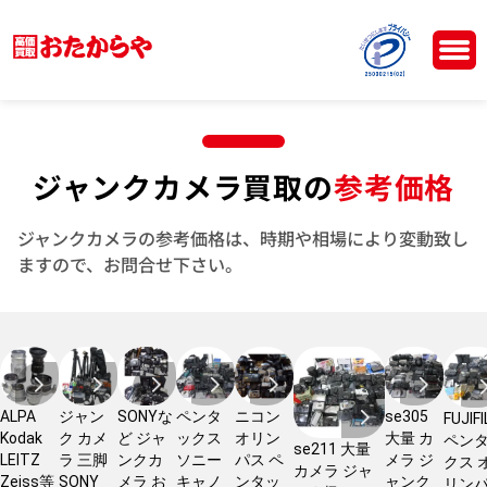
ジャンクカメラ買取の
参考価格
ジャンクカメラの参考価格は、時期や相場により変動致し
ますので、お問合せ下さい。
ALPA
ジャン
SONYな
ペンタ
ニコン
se305
FUJIF
Kodak
ク カメ
ど ジャ
ックス
オリン
大量 カ
ペン
se211 大量
LEITZ
ラ 三脚
ンクカ
ソニー
パス ペ
メラ ジ
クス 
カメラ ジャ
Zeiss等
SONY
メラ お
キャノ
ンタッ
ャンク
リン