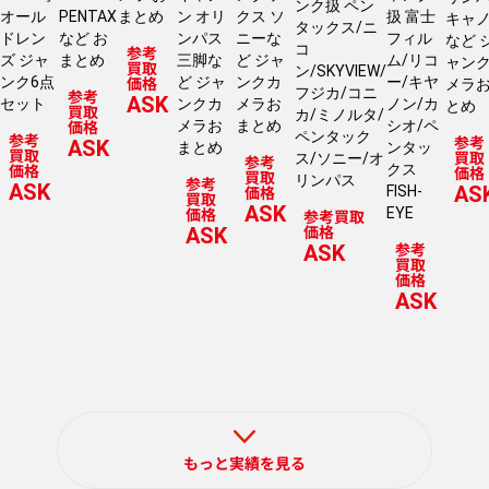
ンク扱 ペン
オール
PENTAX
まとめ
ン オリ
クス ソ
扱 富士
キャ
タックス/ニ
ドレン
など お
ンパス
ニーな
フィル
など 
コ
参考
ズ ジャ
まとめ
三脚な
ど ジャ
ム/リコ
ャン
買取
ン/SKYVIEW/
価格
ンク6点
ど ジャ
ンクカ
ー/キヤ
メラ
フジカ/コニ
参考
ASK
セット
ンクカ
メラお
ノン/カ
とめ
買取
カ/ミノルタ/
価格
メラお
まとめ
シオ/ペ
ペンタック
参考
参考
ASK
まとめ
ンタッ
買取
買取
ス/ソニー/オ
参考
価格
クス
価格
買取
リンパス
参考
ASK
価格
AS
FISH-
買取
ASK
価格
EYE
参考買取
価格
ASK
参考
ASK
買取
価格
ASK
もっと実績を見る