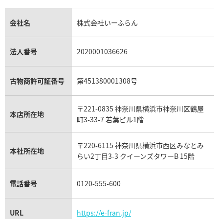
金のアクセサリー買取
オパール買取
ロレックス 買取の参考価格一覧
エルメス買取の参考価格一覧
クロムハーツ買取
金貨買取
トパーズ買取
パテック フィリップ買取
シャネル買取
フレッド買取
貴金属買取
タンザナイト買取
パテック フィリップノーチラス買取
シャネル マトラッセ買取
ショーメ買取
会社名
株式会社いーふらん
プラチナ買取
アメジスト買取
オーデマ ピゲ買取
シャネル買取の参考価格一覧
ショパール買取
銀・シルバー買取
パライバトルマリン買取
オーデマ ピゲ ロイヤルオーク買取
ディオール買取
タサキ買取
パラジウム買取
キャッツアイ買取
ヴァシュロン・コンスタンタン買取
セリーヌ買取
法人番号
2020001036626
ダミアーニ買取
アレキサンドライト買取
A.ランゲ&ゾーネ買取
フェンディ買取
ピアジェ買取
ガーネット買取
ブレゲ買取
グッチ買取
ブシュロン買取
アクアマリン買取
オメガ買取
プラダ買取
古物商許可証番号
第451380001308号
モーブッサン買取
ウブロ買取
ミキモト買取
IWC買取
グラフ買取
〒221-0835 神奈川県横浜市神奈川区鶴屋
カルティエ買取
本店所在地
フランク ミュラー買取
町3-33-7 若葉ビル1階
リシャール・ミル買取
タグ・ホイヤー買取
〒220-6115 神奈川県横浜市西区みなとみ
パネライ買取
本社所在地
らい2丁目3-3 クイーンズタワーB 15階
チューダー（チュードル）買取
電話番号
0120-555-600
URL
https://e-fran.jp/