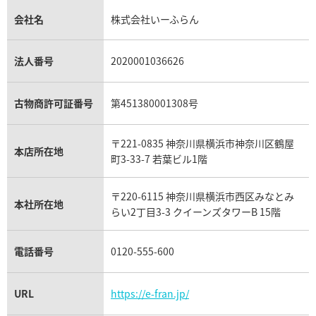
金貨買取
トパーズ買取
パテック フィリップ買取
シャネル買取
フレッド買取
貴金属買取
タンザナイト買取
パテック フィリップノーチラス買取
シャネル マトラッセ買取
ショーメ買取
会社名
株式会社いーふらん
プラチナ買取
アメジスト買取
オーデマ ピゲ買取
シャネル買取の参考価格一覧
ショパール買取
銀・シルバー買取
パライバトルマリン買取
オーデマ ピゲ ロイヤルオーク買取
ディオール買取
タサキ買取
パラジウム買取
キャッツアイ買取
ヴァシュロン・コンスタンタン買取
セリーヌ買取
法人番号
2020001036626
ダミアーニ買取
アレキサンドライト買取
A.ランゲ&ゾーネ買取
フェンディ買取
ピアジェ買取
ガーネット買取
ブレゲ買取
グッチ買取
ブシュロン買取
アクアマリン買取
オメガ買取
プラダ買取
古物商許可証番号
第451380001308号
モーブッサン買取
ウブロ買取
ミキモト買取
IWC買取
グラフ買取
〒221-0835 神奈川県横浜市神奈川区鶴屋
カルティエ買取
本店所在地
フランク ミュラー買取
町3-33-7 若葉ビル1階
リシャール・ミル買取
タグ・ホイヤー買取
〒220-6115 神奈川県横浜市西区みなとみ
パネライ買取
本社所在地
らい2丁目3-3 クイーンズタワーB 15階
チューダー（チュードル）買取
電話番号
0120-555-600
URL
https://e-fran.jp/