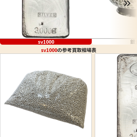
sv1000
銀
sv1000
の参考買取相場表