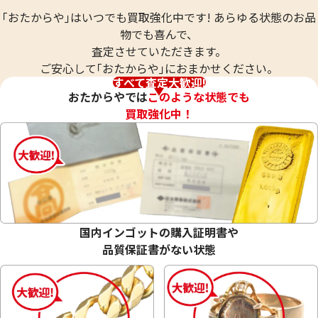
｢おたからや｣はいつでも買取強化中です! あらゆる状態のお品
物でも喜んで、
査定させていただきます。
ご安心して｢おたからや｣におまかせください。
すべて査定大歓迎!
おたからやでは
このような状態でも
買取強化中！
シルバー1000 (Sv1000) 銀杯
シルバー1000 (Sv
95.1g
68.9g
国内インゴットの購入証明書や
品質保証書がない状態
参考買取価格
参考買取価格
59,000
円
42,700
円