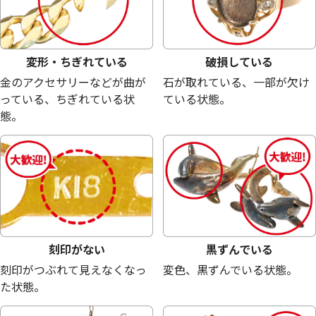
変形・ちぎれている
破損している
金のアクセサリーなどが曲が
石が取れている、一部が欠け
っている、ちぎれている状
ている状態。
態。
シルバー1000 (Sv1000) 銀杯
シルバー1000 (Sv
記念銀メダル
42g
30.7g
参考買取価格
参考買取価格
刻印がない
黒ずんでいる
26,000
円
19,000
円
刻印がつぶれて見えなくなっ
変色、黒ずんでいる状態。
た状態。