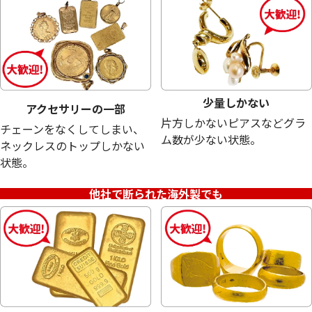
少量しかない
アクセサリーの一部
片方しかないピアスなどグラ
チェーンをなくしてしまい、
ム数が少ない状態。
ネックレスのトップしかない
状態。
シルバー1000 (Sv1000) ぐい吞み
Sv1000 純銀置物
19.6g
17.7g
他社で断られた海外製でも
参考買取価格
参考買取価格
12,100
円
10,900
円