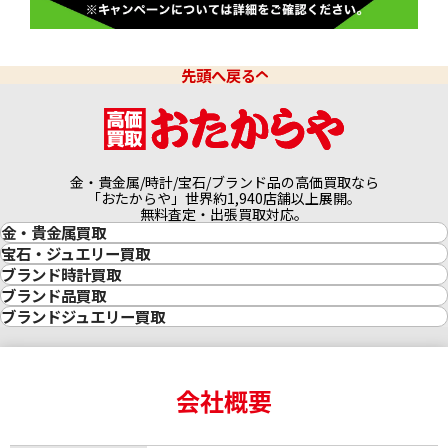
先頭へ戻る
金・貴金属/時計/宝石/ブランド品の高価買取なら
「おたからや」世界約1,940店舗以上展開。
無料査定・出張買取対応。
金・貴金属買取
金買取
宝石・ジュエリー買取
金の相場価格情報
宝石・ジュエリー買取
ブランド時計買取
金の参考買取価格一覧
ダイヤモンド買取
時計買取
ブランド品買取
インゴット買取
ダイヤモンド・宝石の参考価格一覧
ロレックス買取
ブランド買取
ブランドジュエリー買取
インゴットの相場価格情報
リング・結婚指輪買取
ロレックス デイトナ買取
ルイ・ヴィトン買取
カルティエ買取
24金買取
エメラルド買取
ロレックス サブマリーナー買取
ルイ・ヴィトン買取の参考価格一覧
ティファニー買取
24金の相場価格情報
サファイア買取
ロレックス GMTマスター買取
エルメス買取
ブルガリ買取
18金買取
ルビー買取
ロレックス エクスプローラー買取
会社概要
エルメス バーキン買取
ヴァンクリーフ＆アーペル買取
18金の相場価格情報
ヒスイ買取
ロレックス デイトジャスト買取
エルメス ケリー買取
ハリーウィンストン買取
金のアクセサリー買取
オパール買取
ロレックス 買取の参考価格一覧
エルメス買取の参考価格一覧
クロムハーツ買取