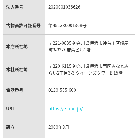
パライバトルマリン買取
オーデマ ピゲ ロイヤルオーク買取
ディオール買取
タサキ買取
パラジウム買取
キャッツアイ買取
ヴァシュロン・コンスタンタン買取
セリーヌ買取
法人番号
2020001036626
ダミアーニ買取
アレキサンドライト買取
A.ランゲ&ゾーネ買取
フェンディ買取
ピアジェ買取
ガーネット買取
ブレゲ買取
グッチ買取
ブシュロン買取
アクアマリン買取
オメガ買取
プラダ買取
古物商許可証番号
第451380001308号
モーブッサン買取
ウブロ買取
ミキモト買取
IWC買取
グラフ買取
〒221-0835 神奈川県横浜市神奈川区鶴屋
カルティエ買取
本店所在地
フランク ミュラー買取
町3-33-7 若葉ビル1階
リシャール・ミル買取
タグ・ホイヤー買取
〒220-6115 神奈川県横浜市西区みなとみ
パネライ買取
本社所在地
らい2丁目3-3 クイーンズタワーB 15階
チューダー（チュードル）買取
電話番号
0120-555-600
URL
https://e-fran.jp/
設立
2000年3月