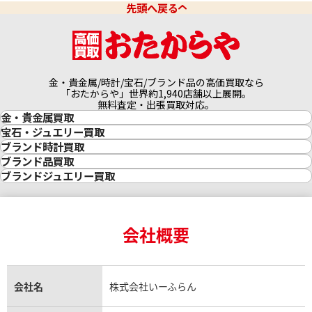
先頭へ戻る
金・貴金属/時計/宝石/ブランド品の高価買取なら
「おたからや」世界約1,940店舗以上展開。
無料査定・出張買取対応。
金・貴金属買取
金買取
宝石・ジュエリー買取
金の相場価格情報
宝石・ジュエリー買取
ブランド時計買取
金の参考買取価格一覧
ダイヤモンド買取
時計買取
ブランド品買取
インゴット買取
ダイヤモンド・宝石の参考価格一覧
ロレックス買取
ブランド買取
ブランドジュエリー買取
インゴットの相場価格情報
リング・結婚指輪買取
ロレックス デイトナ買取
ルイ・ヴィトン買取
カルティエ買取
24金買取
エメラルド買取
ロレックス サブマリーナー買取
ルイ・ヴィトン買取の参考価格一覧
ティファニー買取
24金の相場価格情報
サファイア買取
ロレックス GMTマスター買取
エルメス買取
ブルガリ買取
18金買取
ルビー買取
ロレックス エクスプローラー買取
会社概要
エルメス バーキン買取
ヴァンクリーフ＆アーペル買取
18金の相場価格情報
ヒスイ買取
ロレックス デイトジャスト買取
エルメス ケリー買取
ハリーウィンストン買取
金のアクセサリー買取
オパール買取
ロレックス 買取の参考価格一覧
エルメス買取の参考価格一覧
クロムハーツ買取
金貨買取
トパーズ買取
パテック フィリップ買取
シャネル買取
フレッド買取
貴金属買取
タンザナイト買取
パテック フィリップノーチラス買取
シャネル マトラッセ買取
ショーメ買取
会社名
株式会社いーふらん
プラチナ買取
アメジスト買取
オーデマ ピゲ買取
シャネル買取の参考価格一覧
ショパール買取
銀・シルバー買取