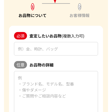
1
2
お品物について
お客様情報
必須
査定したいお品物
(複数入力可)
任意
お品物の詳細