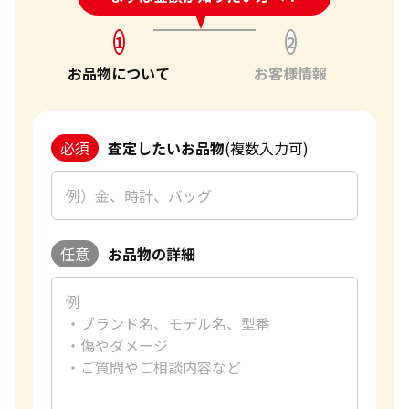
大判・小判、外国金貨、古銭やコインなども買取してもら
22金 (K22) ブレスレットまとめ
22金 (K22) ブレ
えますか？
56.2g
35.5g
1
2
「金・貴金属の査定」にはどれくらい時間がかかります
参考買取価格
参考買取価格
お品物について
お客様情報
か？
1,537,700
円
971,300
円
「金・貴金属の買取価格」はどうやって決まりますか？
金・貴金属はいつ売るのがポイント？日によって買取価格
必須
査定したいお品物
(複数入力可)
が違うって本当ですか？
貴金属の売り時はいつですか？
任意
お品物の詳細
22金 (K22) ブレスレットまとめ
18金 (K18) イヤ
25g
8.4g