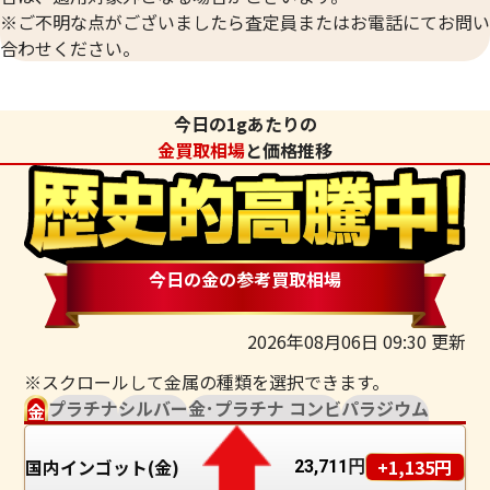
※ご不明な点がございましたら査定員またはお電話にてお問い
合わせください。
今日の1gあたりの
金買取相場
と価格推移
今日の金の参考買取相場
2026年08月06日 09:30 更新
※スクロールして金属の種類を選択できます。
プラチナ
シルバー
金･プラチナ コンビ
パラジウム
金
国内インゴット(金)
+1,135円
23,711
円