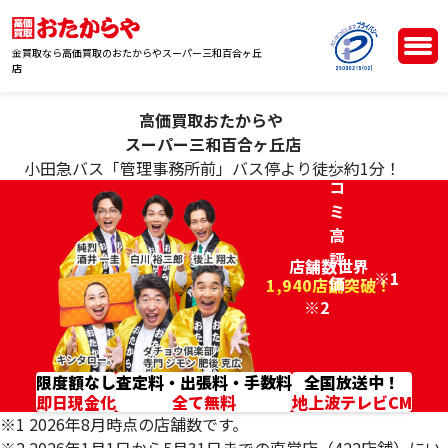
金買取なら高価買取のおたからやスーパー三和百合ヶ丘
店
高価買取おたからや
ク
スーパー三和百合ヶ丘店
チ
小田急バス「管理事務所前」バス停より徒歩約1分！
コ
ミ
高
評
店舗数世界
※1
価
96.2%
1,940店舗突破！
※2
限度額なし
査定料・出張料・手数料
全国放送中！
即日現金化
全て無料
地上波テレビCM
※1 2026年8月時点の店舗数です。