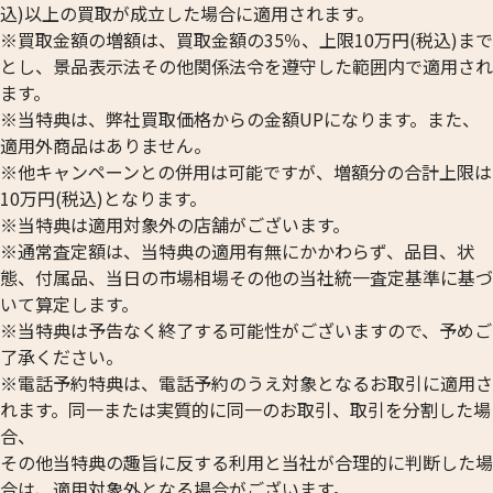
込)以上の買取が成立した場合に適用されます。
※買取金額の増額は、買取金額の35％、上限10万円(税込)まで
とし、景品表示法その他関係法令を遵守した範囲内で適用され
ます。
※当特典は、弊社買取価格からの金額UPになります。また、
適用外商品はありません。
※他キャンペーンとの併用は可能ですが、増額分の合計上限は
10万円(税込)となります。
※当特典は適用対象外の店舗がございます。
※通常査定額は、当特典の適用有無にかかわらず、品目、状
態、付属品、当日の市場相場その他の当社統一査定基準に基づ
いて算定します。
※当特典は予告なく終了する可能性がございますので、予めご
了承ください。
※電話予約特典は、電話予約のうえ対象となるお取引に適用さ
れます。同一または実質的に同一のお取引、取引を分割した場
合、
その他当特典の趣旨に反する利用と当社が合理的に判断した場
合は、適用対象外となる場合がございます。