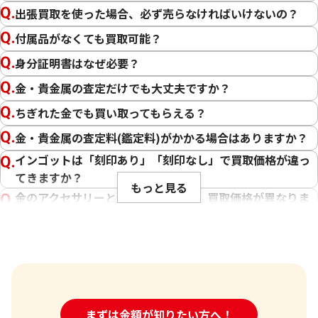
出張買取を使った場合、必ず売らなければいけないの？
22金 (K22) ネックレス
22金 (K22) ブレ
付属品がなくても買取可能？
39.2g
359.2g
身分証明書はなぜ必要？
参考買取価格
参考買取価格
金・貴金属の査定だけでも大丈夫ですか？
1,072,500
円
9,828,300
円
ちぎれた金でも買い取ってもらえる？
金・貴金属の査定料(鑑定料)がかかる場合はありますか？
インゴットは「刻印あり」「刻印なし」で買取価格が違っ
てきますか？
もっと見る
金のアクセサリーとインゴットでは、買取価格が異なりま
すか？
チェーンが切れたネックレスなども買い取ってくれます
か？
傷や汚れは買取価格に影響しますか？
刻印のない金・貴金属は査定できますか？
24時間受付中!
まずは金額が知りたい方へ！
問い合わせフォーム