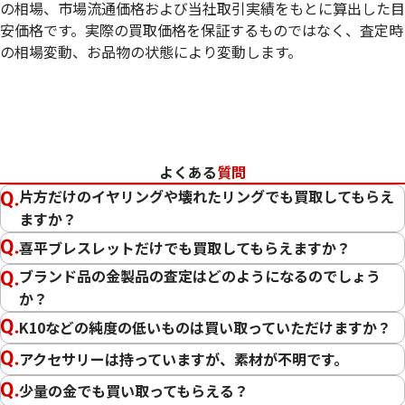
の相場、市場流通価格および当社取引実績をもとに算出した目
安価格です。実際の買取価格を保証するものではなく、査定時
の相場変動、お品物の状態により変動します。
18金 (K18) 喜平ネックレス 2面 シングル
22金 (K22) 千
98.8g
84.4g
参考買取価格
参考買取価格
2,619,800
円
2,309,300
円
よくある
質問
片方だけのイヤリングや壊れたリングでも買取してもらえ
ますか？
喜平ブレスレットだけでも買取してもらえますか？
ブランド品の金製品の査定はどのようになるのでしょう
か？
K10などの純度の低いものは買い取っていただけますか？
アクセサリーは持っていますが、素材が不明です。
少量の金でも買い取ってもらえる？