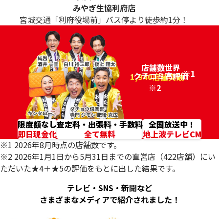
みやぎ生協利府店
宮城交通「利府役場前」バス停より徒歩約1分！
店舗数世界
※1
クチコミ高評価
96.2%
1,940店舗突破！
※2
限度額なし
査定料・出張料・手数料
全国放送中！
即日現金化
全て無料
地上波テレビCM
※1 2026年8月時点の店舗数です。
※2 2026年1月1日から5月31日までの直営店（422店舗）にい
ただいた★4＋★5の評価をもとに出した結果です。
テレビ・SNS・新聞など
さまざまなメディアで紹介されました！