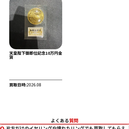
天皇陛下御即位記念10万円金
22金 (K22) ネックレス
22金 (K22) ブレ
貨
39.2g
359.2g
参考買取価格
参考買取価格
1,072,500
円
9,828,300
円
買取日時:
2026.08
よくある
質問
片方だけのイヤリングや壊れたリングでも買取してもらえ