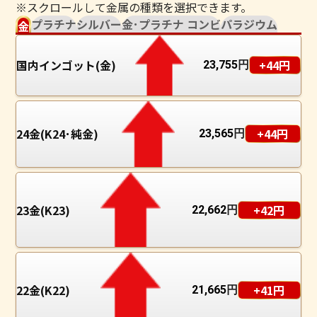
※スクロールして金属の種類を選択できます。
プラチナ
シルバー
金･プラチナ コンビ
パラジウム
金
国内インゴット(金)
+44円
23,755
円
24金(K24･純金)
+44円
23,565
円
23金(K23)
+42円
22,662
円
22金(K22)
+41円
21,665
円