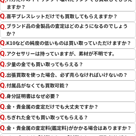
ますか？
喜平ブレスレットだけでも買取してもらえますか？
ブランド品の金製品の査定はどのようになるのでしょう
か？
K10などの純度の低いものは買い取っていただけますか？
22金 (K22) ブレスレットまとめ
22金 (K22) ブレ
56.2g
35.5g
アクセサリーは持っていますが、素材が不明です。
参考買取価格
参考買取価格
少量の金でも買い取ってもらえる？
1,537,700
円
971,300
円
出張買取を使った場合、必ず売らなければいけないの？
付属品がなくても買取可能？
身分証明書はなぜ必要？
金・貴金属の査定だけでも大丈夫ですか？
ちぎれた金でも買い取ってもらえる？
金・貴金属の査定料(鑑定料)がかかる場合はありますか？