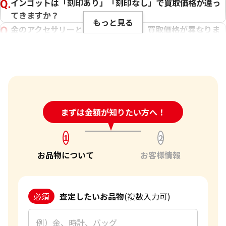
インゴットは「刻印あり」「刻印なし」で買取価格が違っ
てきますか？
もっと見る
金のアクセサリーとインゴットでは、買取価格が異なりま
すか？
22金 (K22) ブレスレットまとめ
18金 (K18) イヤ
チェーンが切れたネックレスなども買い取ってくれます
25g
8.4g
か？
参考買取価格
参考買取価格
傷や汚れは買取価格に影響しますか？
684,000
円
188,700
円
刻印のない金・貴金属は査定できますか？
24時間受付中!
まずは金額が知りたい方へ！
問い合わせフォーム
大判・小判、外国金貨、古銭やコインなども買取してもら
えますか？
1
2
「金・貴金属の査定」にはどれくらい時間がかかります
お品物について
お客様情報
か？
「金・貴金属の買取価格」はどうやって決まりますか？
金・貴金属はいつ売るのがポイント？日によって買取価格
必須
査定したいお品物
(複数入力可)
が違うって本当ですか？
貴金属の売り時はいつですか？