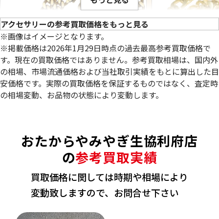
アクセサリーの参考買取価格をもっと見る
※画像はイメージとなります。
※掲載価格は2026年1月29日時点の過去最高参考買取価格で
す。現在の買取価格ではありません。参考買取相場は、国内外
の相場、市場流通価格および当社取引実績をもとに算出した目
安価格です。実際の買取価格を保証するものではなく、査定時
の相場変動、お品物の状態により変動します。
18金 (K18) 喜平ネックレス 2面 シングル
22金 (K22) 千
98.8g
84.4g
おたからやみやぎ生協利府店
参考買取価格
参考買取価格
2,619,800
円
2,309,300
円
の
参考買取実績
買取価格に関しては時期や相場により
変動致しますので、お問合せ下さい