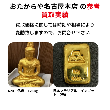
おたからや名古屋本店 の
参考
参考買取価格
参考買取価格
2,619,800
円
2,309,300
円
買取実績
買取価格に関しては時期や相場により
変動致しますので、お問合せ下さい
K24 仏像 1238g
日本マテリアル インゴッ
22金 (K22) ネックレス
22金 (K22) ブレ
ト 50g
39.2g
359.2g
参考買取価格
参考買取価格