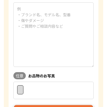
趣味
ショッピング
好きな言葉
有言実行
好きなブランド
ハリーウィンストン
過去の買取品例
おりん、インゴット
おたからやでは金の買取をする際に、今日の金の1gの買取相
場を基に、デザイン性などをプラスで評価して高価買取を行
っております。過去に1万点以上の査定をさせていただきまし
たが、とても多くのお客様に想像以上の金額になったと喜んで
いただきました。また、おたからやでは、すべての店舗に比重
計を完備しているため、金の含有量を正確に測定することが
できます。 金額はもちろんのこと、接客も最高のおもてなし
ができるように心がけております。私共はお品物だけではなく
お客様一人ひとりの思いに寄り添い満足して帰っていただけ
任意
お品物のお写真
るように丁寧な説明を致します。誠心誠意対応させていただき
ますので、是非おたからやのご利用をお待ちしております。