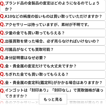
ブランド品の金製品の査定はどのようになるのでしょう
か？
K10などの純度の低いものは買い取っていただけますか？
アクセサリーは持っていますが、素材が不明です。
少量の金でも買い取ってもらえる？
この度は「おたからや」で貴金属の買取をご利用いただき、
出張買取を使った場合、必ず売らなければいけないの？
誠にありがとうございました。お客様の大切な貴金属にご満
付属品がなくても買取可能？
足いただける価格をご提示できましたこと、大変嬉しく思い
ます。
身分証明書はなぜ必要？
金・貴金属の査定だけでも大丈夫ですか？
私たちの目標は、常にお客様にご満足いただける買取を提供
することです。そのためには、最新の金相場をしっかりと把握
ちぎれた金でも買い取ってもらえる？
し、お客様に最適な価格をお伝えすることが不可欠です。弊社
金・貴金属の査定料(鑑定料)がかかる場合はありますか？
では、金製品の状態や純度、重量はもちろんのこと、日々変
インゴットは「刻印あり」「刻印なし」で買取価格が違っ
動する金相場を確認し、お客様にとって最良の買取価格をご
てきますか？
提示できるよう努めております。さらに、国内外の幅広い販路
もっと見る
や、世界約1,950店舗以上のネットワーク、そして金・貴金属
金のアクセサリーとインゴットでは、買取価格が異なりま