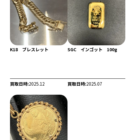
K18 ブレスレット
SGC インゴット 100g
買取日時:
2025.12
買取日時:
2025.07
22金 (K22) ブレスレットまとめ
18金 (K18) イヤ
25g
8.4g
参考買取価格
参考買取価格
684,000
円
188,700
円