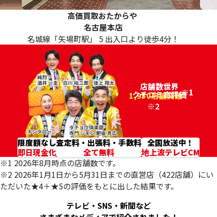
高価買取おたからや
名古屋本店
名城線「矢場町駅」 5 出入口より徒歩4分！
店舗数世界
※1
クチコミ高評価
96.2%
1,950店舗突破！
※2
限度額なし
査定料・出張料・手数料
全国放送中！
即日現金化
全て無料
地上波テレビCM
※1 2026年8月時点の店舗数です。
※2 2026年1月1日から5月31日までの直営店（422店舗）にい
ただいた★4＋★5の評価をもとに出した結果です。
テレビ・SNS・新聞など