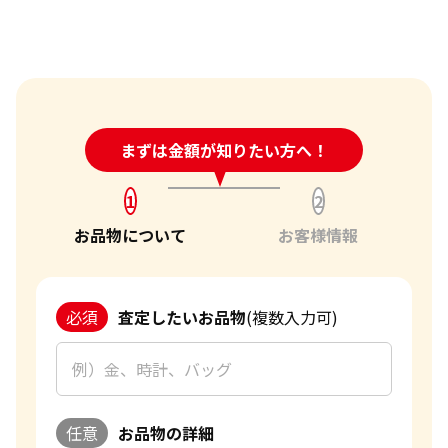
の買取に力を入れている点が、お客様に高価買取をご提供で
すか？
きる弊社の強みです。
チェーンが切れたネックレスなども買い取ってくれます
か？
お客様にとって最良の結果をご提供できたことは、私たちに
傷や汚れは買取価格に影響しますか？
とって何よりの励みとなります。お客様からの感謝の言葉をい
ただけることは、私たちの信頼を第一に考えたサービスが報
刻印のない金・貴金属は査定できますか？
24時間受付中!
まずは金額が知りたい方へ！
問い合わせフォーム
われた証です。今後もお客様からいただいた信頼を裏切らない
大判・小判、外国金貨、古銭やコインなども買取してもら
よう、サービスの向上に努め、さらに多くのお客様にご満足
えますか？
いただけるよう精進してまいります。ブランド品以外にも、
1
2
「金・貴金属の査定」にはどれくらい時間がかかります
金・貴金属や時計などのご売却をお考えの際は、ぜひ「おた
お品物について
お客様情報
か？
からや」をご利用ください。お客様の大切なお品物を最良の
「金・貴金属の買取価格」はどうやって決まりますか？
価格でお取引できるよう、査定員一同、ご満足いただける買
取を提供してまいります。
金・貴金属はいつ売るのがポイント？日によって買取価格
必須
査定したいお品物
(複数入力可)
が違うって本当ですか？
改めて、この度はご利用いただき、誠にありがとうございまし
貴金属の売り時はいつですか？
た。お客様のまたのご利用を心よりお待ち申し上げておりま
す。
おたからやの金買取査定
任意
お品物の詳細
金買取専門査定員