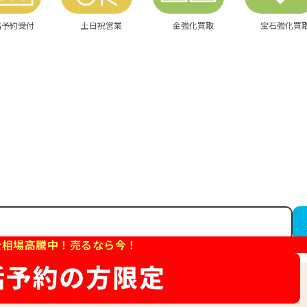
店予約受付
土日祝営業
金強化買取
宝石強化買
金相場高騰中！売るなら今！