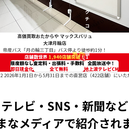
ク
チ
コ
ミ
高価買取おたからや
マックスバリュ
高
大津月輪店
評
帝産バス「月の輪三丁目」バス停より徒歩約1分！
96.2%
価
店舗数世界
1,940店舗突破！
※1
※2
限度額なし
査定料・出張料・手数料
全国放送中！
即日現金化
全て無料
地上波テレビCM
2 2026年1月1日から5月31日までの直営店（422店舗）に
テレビ・SNS・新聞など
まなメディアで紹介され