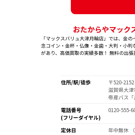
おたからやマック
「マックスバリュ大津月輪店」では、金の
念コイン・金杯・仏像・金歯・大判・小判な
があり、高価買取の実績多数！ 無料の出張
住所/駅/徒歩
〒520-2152
滋賀県大津市
帝産バス「
電話番号
0120-555-6
(フリーダイヤル)
定休日
年中無休 