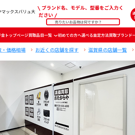
ブランド名、モデル、型番をご入力く
やマックスバリュ大
ださい
ジ
金
トップページ
買取品目一覧
初めての方へ
選べる査定方法
買取ブランド
取・価格相場
お近くの店舗を探す
滋賀県の店舗一覧